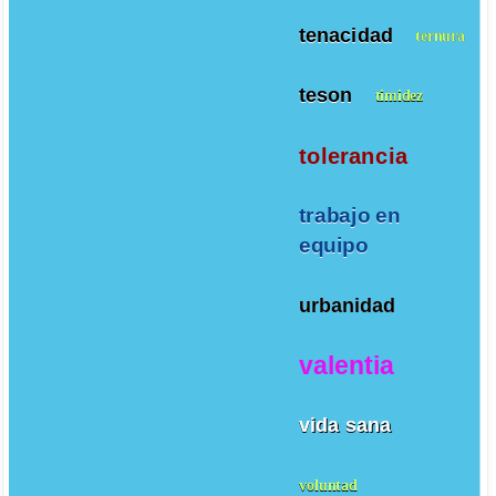
tenacidad
ternura
teson
timidez
tolerancia
trabajo en
equipo
urbanidad
valentia
vida sana
voluntad