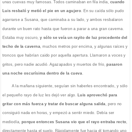
unas cuevas muy famosas. Todos caminaban en fila india,
cuando
Luis resbaló y metió el pie en un agujero
. En su caída sólo pudo
agarrarse a Susana, que caminaba a su lado, y ambos resbalaron
durante un buen rato hasta que fueron a parar a una gran caverna.
Estaba muy oscuro,
y sólo se veía un rayito de luz procedente del
techo de la caverna
, muchos metros por encima, y algunas raíces y
troncos que habrían caido por aquella apertura. Llamaron a voces y
gritos, pero nadie acudió. Agazapados y muertos de frío,
pasaron
una noche oscurísima dentro de la cueva
.
A la mañana siguiente, seguían sin haberles encontrado, y sólo
el pequeño rayo de luz les dejó ver algo.
Luis aprovechó para
gritar con más fuerza y tratar de buscar alguna salida
, pero no
consiguió nada en horas, y empezó a sentir miedo. Debía ser
mediodía,
porque entonces Susana vio que el rayo entraba recto
,
directamente hasta el suelo. Rápidamente fue hacia él tomando uno