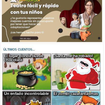
ÚLTIMOS CUENTOS...
El lugar donde llueve
¡Santa me ha robado!
chocolate
Un enfado incontrolable
El zombi cazafantasmas