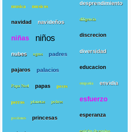
desprendimiento
musica
musicos
diligencia
navidad
navideños
discrecion
niños
niñas
diversidad
padres
nubes
ogros
educacion
palacios
pajaros
envidia
empatía
papas
peces
Papa Noel
esfuerzo
perros
planetas
pobres
esperanza
princesas
pociones
espiritu de equipo