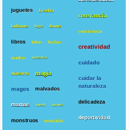
juguetes
la-selva
constancia
ladrones
leones
lagos
convivencia
libros
lobos
luchas
creatividad
madres
maestras
cuidado
magia
maestros
cuidar la
naturaleza
magos
malvados
delicadeza
mamas
miedo
monos
deportividad
monstruos
montañas