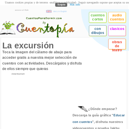
Usamos cookies propias y de terceros -analíticas y publicidad-. Seguir navegando supone que aceptas su us
Acepto
Más info
acceso al Club
story in English
cuentos
audio
cortos
cuentos
con
clasicos
dibujos
obras
La excursión
de
teatro
Toca la imagen del cálamo de abajo para
acceder gratis a nuestra mejor selección de
cuentos con actividades.
Descárgalos y disfruta
de ellos siempre que quieras
Advertisement
¿Dónde empezar?
Descarga la guía gráfica "
Educar
con cuentos
", disfruta nuestros
videocuentos y prueba Jakhu