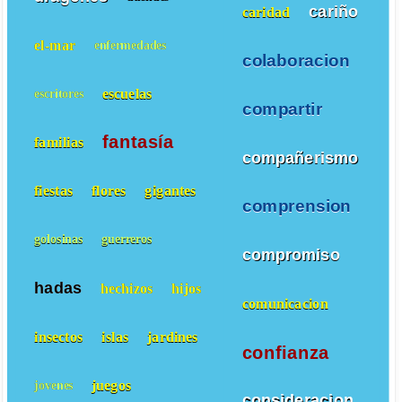
cariño
caridad
el-mar
enfermedades
colaboracion
escuelas
escritores
compartir
fantasía
familias
compañerismo
fiestas
flores
gigantes
comprension
golosinas
guerreros
compromiso
hadas
hechizos
hijos
comunicacion
insectos
islas
jardines
confianza
juegos
jovenes
consideracion