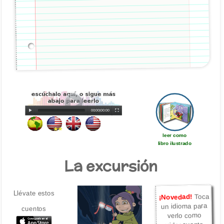
00:00
|
00:00
leer como
libro ilustrado
La excursión
Llévate estos
Toca
¡Novedad!
un idioma para
cuentos
verlo como