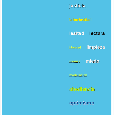
justicia
laboriosidad
lealtad
lectura
limpieza
libertad
miedo
mesura
moderacion
obediencia
optimismo