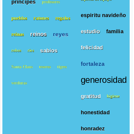
principes
profesores
espiritu navideño
pueblos
ratones
regalos
estudio
familia
reyes
reinos
reinas
felicidad
sabios
robos
ríos
fortaleza
Santa Claus
tesoros
tigres
generosidad
verduras
gratitud
higiene
honestidad
honradez