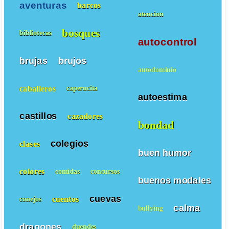
aventuras
barcos
atencion
bosques
bibliotecas
autocontrol
brujas
brujos
autodominio
caballeros
caperucita
autoestima
castillos
cazadores
bondad
colegios
clases
buen humor
colores
comidas
concursos
buenos modales
cuevas
cuentos
conejos
calma
bullying
dragones
duendes