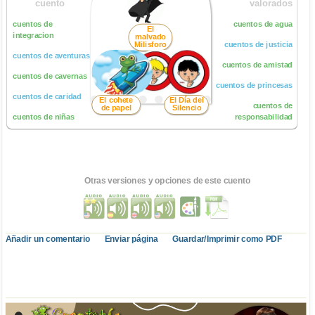
cuento
valorados
cuentos de
cuentos de agua
El
integracion
malvado
Milisforo
cuentos de justicia
cuentos de aventuras
cuentos de amistad
cuentos de cavernas
cuentos de princesas
cuentos de caridad
El cohete
El Día del
cuentos de
de papel
Silencio
cuentos de niñas
responsabilidad
Otras versiones y opciones de este cuento
Añadir un comentario
Enviar página
Guardar/Imprimir como PDF