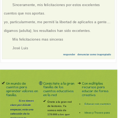
Sinceramente, mis felicitaciones por estos excelentes
cuentos que nos aportas.
yo, particularmente, me permití la libertad de aplicarlos a gente....
digamos (adulta); los resultados han sido excelentes.
Mis felicitaciones mas sinceras
José Luis
responder
denunciar como inapropiado
Un mundo de
Conéctate a la gran
Con múltiples
cuentos para
familia de los
recursos para
aprender valores en
cuentos educativos
educar de forma
familia.
en la red
creativa
Si no tienes
Únete a la gran red
Educar con cuentos
claro por dónde
de lectores. Ya
empezar, esta una
somos más de
Ideas y Trucos para
selección de lo
170.000 a los que
mejor que te