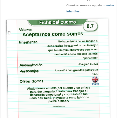
Cuentos, nuestra app de
cuentos
infantiles
.
Ficha del cuento
8.7
Valores
Aceptarnos como somos
No hacer burla de los rasgos o
Enseñanza
deficiencias físicas; todos dan lo mejor
que tienen, y muchas veces puede ser
mucho más de lo que den los más
"perfectos"
Ambientación
Una gran cueva
Una niña con grandes gafas y un
Personajes
niño.
Otros idiomas
Inglés
Abajo tienes el texto del cuento y un enlace
para descargarlo. Úsalo para trabajar el
desarrollo emocional y cognitivo de tus
niños o tu bebé, y ayudarte en tu labor de
padre o madre
Advertisement