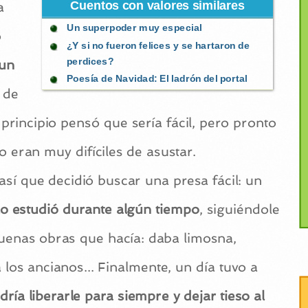
Cuentos con valores similares
a
Un superpoder muy especial
ó
¿Y si no fueron felices y se hartaron de
perdices?
 un
Poesía de Navidad: El ladrón del portal
 de
 principio pensó que sería fácil, pero pronto
 eran muy difíciles de asustar.
 así que decidió buscar una presa fácil: un
o estudió durante algún tiempo
, siguiéndole
buenas obras que hacía: daba limosna,
 los ancianos... Finalmente, un día tuvo a
ría liberarle para siempre y dejar tieso al