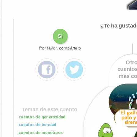
¿Te ha gustad
Sí
Por favor, compártelo
Otr
cuento
más co
Temas de este cuento
El gallo
cuentos de generosidad
pato y
siren
cuentos de bondad
cuentos de monstruos