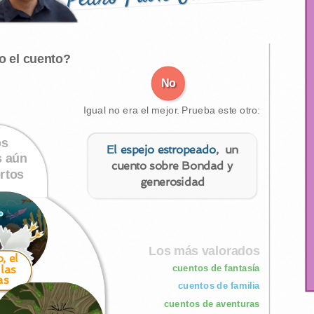
o el cuento?
No
Igual no era el mejor. Prueba este otro:
os
El espejo estropeado
, un
s aún
cuento sobre Bondad y
rtos
generosidad
Los más valorados
, el
cuentos de fantasía
 las
as
cuentos de familia
cuentos de aventuras