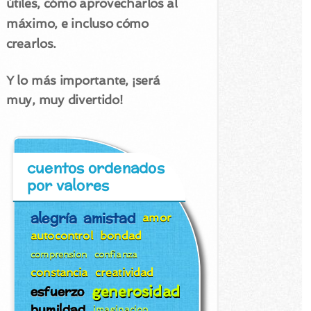
útiles, cómo aprovecharlos al
máximo, e incluso cómo
crearlos.
Y lo más importante, ¡será
muy, muy divertido!
cuentos ordenados
por valores
alegría
amistad
amor
autocontrol
bondad
comprension
confianza
constancia
creatividad
generosidad
esfuerzo
humildad
imaginacion