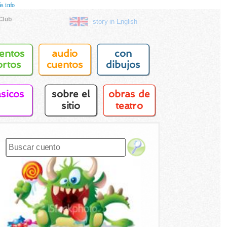
s info
Club
story in English
entos
audio
con
ortos
cuentos
dibujos
asicos
sobre el
obras de
sitio
teatro