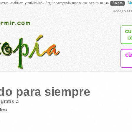
rceros -analíticas y publicidad-. Seguir navegando supone que aceptas su uso
Acepto
Má
acceso al 
cu
c
cl
do para siempre
gratis a
des.