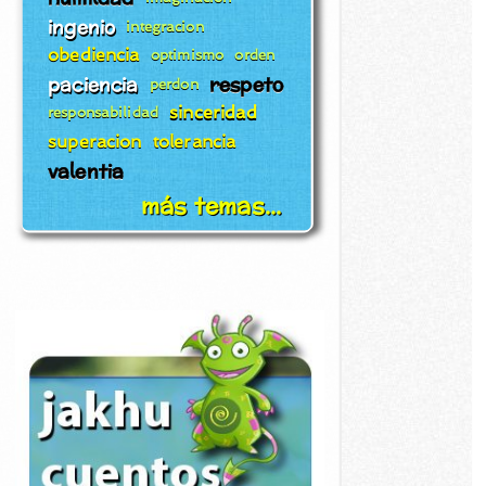
ingenio
integracion
obediencia
optimismo
orden
paciencia
respeto
perdon
sinceridad
responsabilidad
superacion
tolerancia
valentia
más temas...