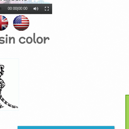
00:00
|
00:00
 sin color