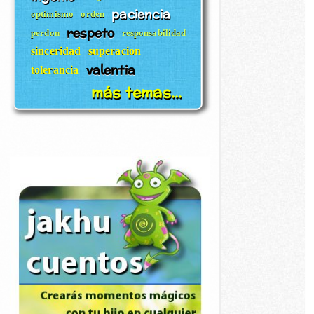
paciencia
optimismo
orden
respeto
perdon
responsabilidad
sinceridad
superacion
valentia
tolerancia
más temas...