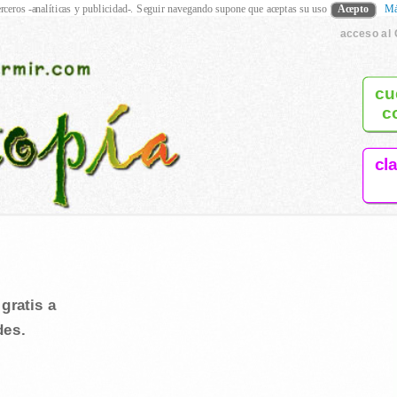
rceros -analíticas y publicidad-. Seguir navegando supone que aceptas su uso
Acepto
Má
acceso al 
cu
c
cl
gratis a
des.