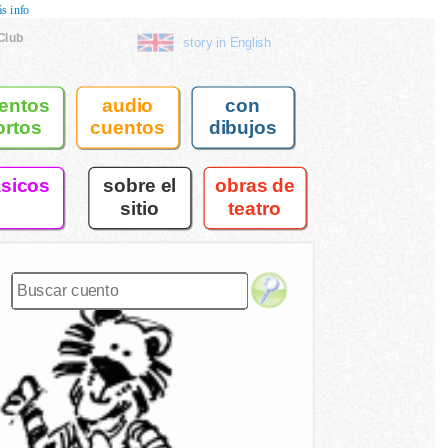
s info
Club
story in English
entos
audio
con
ortos
cuentos
dibujos
asicos
sobre el
obras de
sitio
teatro