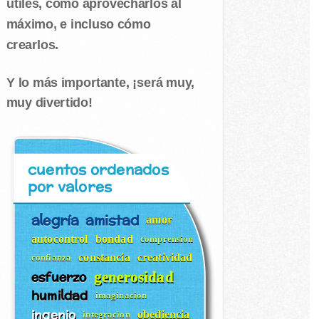
útiles, cómo aprovecharlos al
máximo, e incluso cómo
crearlos.
Y lo más importante, ¡será muy,
muy divertido!
cuentos ordenados
por valores
alegría
amistad
amor
autocontrol
bondad
comprension
constancia
creatividad
confianza
esfuerzo
generosidad
humildad
imaginacion
ingenio
obediencia
integracion