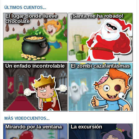
ÚLTIMOS CUENTOS...
El lugar donde llueve
¡Santa me ha robado!
chocolate
Un enfado incontrolable
El zombi cazafantasmas
MÁS VIDEOCUENTOS...
Mirando por la ventana
La excursión