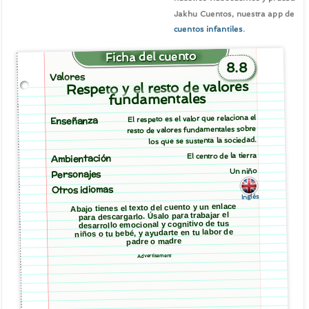
Jakhu Cuentos, nuestra app de
cuentos infantiles
.
Ficha del cuento
8.8
Valores
Respeto y el resto de valores
fundamentales
El respeto es el valor que relaciona el
Enseñanza
resto de valores fundamentales sobre
los que se sustenta la sociedad.
El centro de la tierra
Ambientación
Un niño
Personajes
Otros idiomas
Inglés
Abajo tienes el texto del cuento y un enlace
para descargarlo. Úsalo para trabajar el
desarrollo emocional y cognitivo de tus
niños o tu bebé, y ayudarte en tu labor de
padre o madre
Advertisement