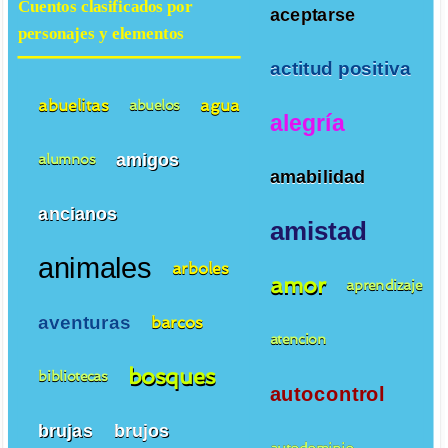
Cuentos clasificados por
aceptarse
personajes y elementos
actitud positiva
abuelitas
agua
abuelos
alegría
amigos
alumnos
amabilidad
ancianos
amistad
animales
arboles
amor
aprendizaje
aventuras
barcos
atencion
bosques
bibliotecas
autocontrol
brujas
brujos
autodominio