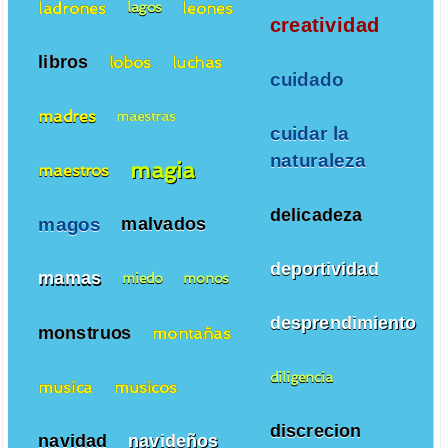
ladrones
leones
lagos
creatividad
libros
lobos
luchas
cuidado
madres
maestras
cuidar la
naturaleza
magia
maestros
delicadeza
magos
malvados
deportividad
mamas
miedo
monos
desprendimiento
monstruos
montañas
diligencia
musica
musicos
discrecion
navidad
navideños