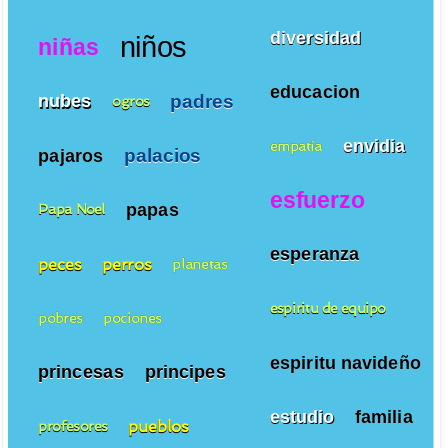
diversidad
niños
niñas
educacion
padres
nubes
ogros
envidia
empatía
palacios
pajaros
esfuerzo
papas
Papa Noel
esperanza
peces
perros
planetas
espiritu de equipo
pobres
pociones
espiritu navideño
princesas
principes
estudio
familia
pueblos
profesores