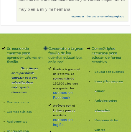
muy bien a mi y mi hermana
responder
denunciar como inapropiado
Un mundo de
Conéctate a la gran
Con múltiples
cuentos para
familia de los
recursos para
aprender valores en
cuentos educativos
educar de forma
familia.
en la red
creativa
Si no tienes
Únete a la gran red
Educar con cuentos
claro por dónde
de lectores. Ya
empezar, esta una
somos más de
Ideas y Trucos para
selección de lo
170.000 a los que
mejor que te
nos gustan los
educar
ofrecemos
cuentos en
Facebook
Artículos sobre
Cuentos cortos
Atrévete con el
inglés y prueba
educación
Cuentos clásicos
nuestros
cuentos en
Cuaderno de los
Audiocuentos
inglés
valores
Caperucita roja