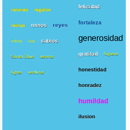
felicidad
ratones
regalos
fortaleza
reyes
reinos
reinas
generosidad
sabios
robos
ríos
gratitud
higiene
Santa Claus
tesoros
honestidad
tigres
verduras
honradez
humildad
ilusion