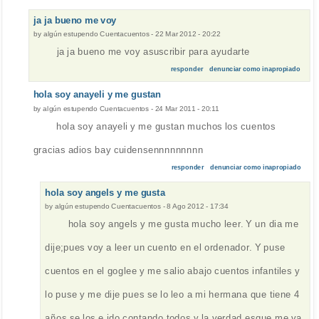
ja ja bueno me voy
by
algún estupendo Cuentacuentos
-
22 Mar 2012 - 20:22
ja ja bueno me voy asuscribir para ayudarte
responder
denunciar como inapropiado
hola soy anayeli y me gustan
by
algún estupendo Cuentacuentos
-
24 Mar 2011 - 20:11
hola soy anayeli y me gustan muchos los cuentos
gracias adios bay cuidensennnnnnnnn
responder
denunciar como inapropiado
hola soy angels y me gusta
by
algún estupendo Cuentacuentos
-
8 Ago 2012 - 17:34
hola soy angels y me gusta mucho leer. Y un dia me
dije;pues voy a leer un cuento en el ordenador. Y puse
cuentos en el goglee y me salio abajo cuentos infantiles y
lo puse y me dije pues se lo leo a mi hermana que tiene 4
años se los e ido contando todos y la verdad esque me va