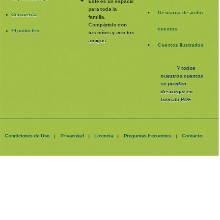
Este es un espacio
para toda la
Descarga de audio
Cenicienta
familia
.
Compártelo con
cuentos
El patito feo
tus niños y con tus
amigos
Cuentos ilustrados
Y todos
nuestros cuentos
se pueden
descargar en
formato PDF
Condiciones de Uso
Privacidad
Licencia
Preguntas frecuentes
Contacto
|
|
|
|