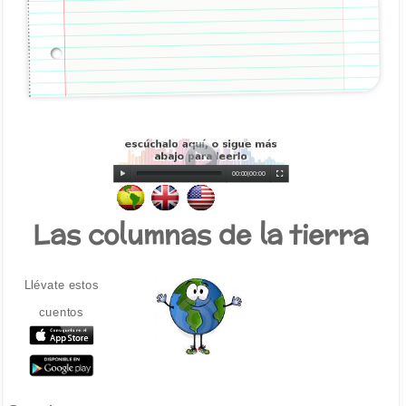
00:00
|
00:00
Las columnas de la tierra
Llévate estos
cuentos