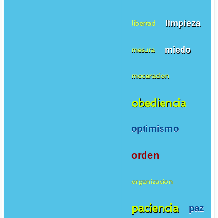
limpieza
libertad
miedo
mesura
moderacion
obediencia
optimismo
orden
organizacion
paciencia
paz