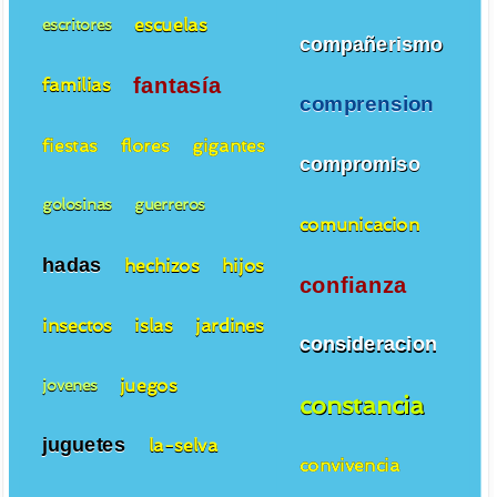
escuelas
escritores
compañerismo
fantasía
familias
comprension
fiestas
flores
gigantes
compromiso
golosinas
guerreros
comunicacion
hadas
hechizos
hijos
confianza
insectos
islas
jardines
consideracion
juegos
jovenes
constancia
juguetes
la-selva
convivencia