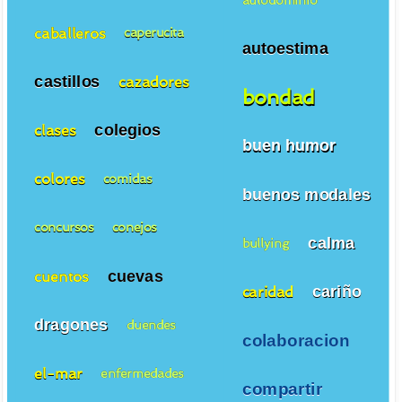
caballeros
caperucita
autoestima
castillos
cazadores
bondad
colegios
clases
buen humor
colores
comidas
buenos modales
concursos
conejos
calma
bullying
cuevas
cuentos
cariño
caridad
dragones
duendes
colaboracion
el-mar
enfermedades
compartir