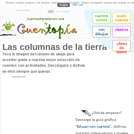
Usamos cookies propias y de terceros -analíticas y publicidad-. Seguir navegando supone que aceptas su us
Acepto
Más info
acceso al Club
story in English
cuentos
audio
cortos
cuentos
con
clasicos
dibujos
obras
Las columnas de la tierra
de
teatro
Toca la imagen del cálamo de abajo para
acceder gratis a nuestra mejor selección de
cuentos con actividades.
Descárgalos y disfruta
de ellos siempre que quieras
Advertisement
¿Dónde empezar?
Descarga la guía gráfica
"
Educar con cuentos
", disfruta
nuestros videocuentos y prueba