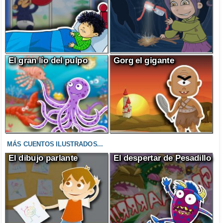
El gran lío del pulpo
Gorg el gigante
MÁS CUENTOS ILUSTRADOS...
El dibujo parlante
El despertar de Pesadillo