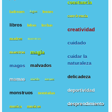
constancia
ladrones
leones
lagos
convivencia
libros
lobos
luchas
creatividad
madres
maestras
cuidado
magia
maestros
cuidar la
naturaleza
magos
malvados
delicadeza
mamas
miedo
monos
deportividad
monstruos
montañas
desprendimiento
musica
musicos