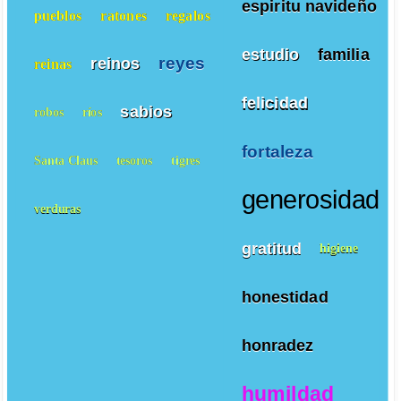
espiritu navideño
pueblos
ratones
regalos
estudio
familia
reyes
reinos
reinas
felicidad
sabios
robos
ríos
fortaleza
Santa Claus
tesoros
tigres
generosidad
verduras
gratitud
higiene
honestidad
honradez
humildad