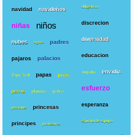
diligencia
navidad
navideños
discrecion
niños
niñas
diversidad
padres
nubes
ogros
educacion
palacios
pajaros
envidia
empatía
papas
peces
Papa Noel
esfuerzo
perros
planetas
pobres
esperanza
princesas
pociones
espiritu de equipo
principes
profesores