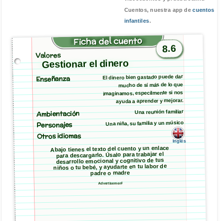
Cuentos, nuestra app de
cuentos
infantiles
.
Ficha del cuento
8.6
Valores
Gestionar el dinero
El dinero bien gastado puede dar
Enseñanza
mucho de sí más de lo que
imaginamos, especilmente si nos
ayuda a aprender y mejorar.
Ambientación
Una reunión familiar
Una niña, su familia y un músico
Personajes
Otros idiomas
Inglés
Abajo tienes el texto del cuento y un enlace
para descargarlo. Úsalo para trabajar el
desarrollo emocional y cognitivo de tus
niños o tu bebé, y ayudarte en tu labor de
padre o madre
Advertisement