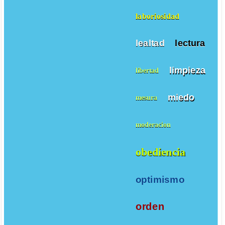
laboriosidad
lealtad
lectura
limpieza
libertad
miedo
mesura
moderacion
obediencia
optimismo
orden