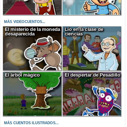
MÁS VIDEOCUENTOS...
El misterio de la moneda
Lío en la clase de
desaparecida
ciencias
El árbol mágico
El despertar de Pesadillo
MÁS CUENTOS ILUSTRADOS...