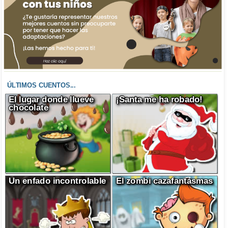
ÚLTIMOS CUENTOS...
El lugar donde llueve
¡Santa me ha robado!
chocolate
Un enfado incontrolable
El zombi cazafantasmas