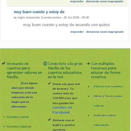
responder
denunciar como inapropiado
muy buen cuento y estoy de
by
algún estupendo Cuentacuentos
-
20 Jul 2009 - 05:06
muy buen cuento y estoy de acuerdo con quiroz
responder
denunciar como inapropiado
Un mundo de
Conéctate a la gran
Con múltiples
cuentos para
familia de los
recursos para
aprender valores en
cuentos educativos
educar de forma
familia.
en la red
creativa
Si no tienes
Únete a la gran red
Educar con cuentos
claro por dónde
de lectores. Ya
empezar, esta una
somos más de
Ideas y Trucos para
selección de lo
170.000 a los que
mejor que te
nos gustan los
educar
ofrecemos
cuentos en
Facebook
Artículos sobre
Cuentos cortos
Atrévete con el
inglés y prueba
educación
Cuentos clásicos
nuestros