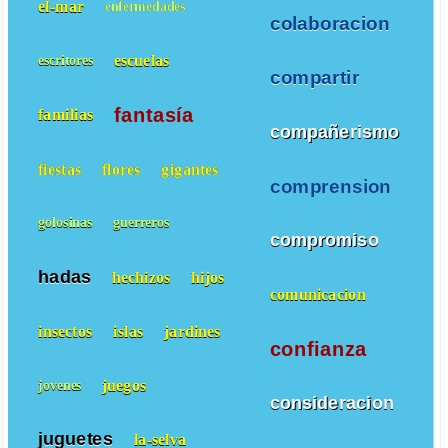
el-mar
enfermedades
colaboracion
escuelas
escritores
compartir
fantasía
familias
compañerismo
fiestas
flores
gigantes
comprension
golosinas
guerreros
compromiso
hadas
hechizos
hijos
comunicacion
insectos
islas
jardines
confianza
juegos
jovenes
consideracion
juguetes
la-selva