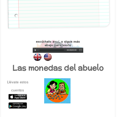
00:00
|
00:00
Las monedas del abuelo
Llévate estos
cuentos