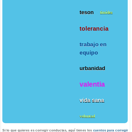
teson
timidez
tolerancia
trabajo en
equipo
urbanidad
valentia
vida sana
voluntad
Si lo que quieres es corregir conductas, aquí tienes los
cuentos para corregir