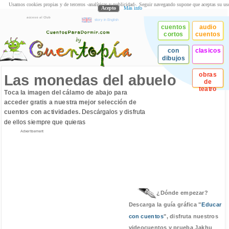
Usamos cookies propias y de terceros -analíticas y publicidad-. Seguir navegando supone que aceptas su us
Acepto
Más info
acceso al Club
story in English
cuentos
audio
cortos
cuentos
con
clasicos
dibujos
obras
Las monedas del abuelo
de
teatro
Toca la imagen del cálamo de abajo para
acceder gratis a nuestra mejor selección de
cuentos con actividades.
Descárgalos y disfruta
de ellos siempre que quieras
Advertisement
¿Dónde empezar?
Descarga la guía gráfica "
Educar
con cuentos
", disfruta nuestros
videocuentos y prueba Jakhu