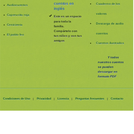
cuentos en
Cuaderno de los
Audiocuentos
inglés
valores
Caperucita roja
Este es un espacio
para toda la
Descarga de audio
Cenicienta
familia
.
Compártelo con
cuentos
El patito feo
tus niños y con tus
amigos
Cuentos ilustrados
Y todos
nuestros cuentos
se pueden
descargar en
formato PDF
Condiciones de Uso
Privacidad
Licencia
Preguntas frecuentes
Contacto
|
|
|
|