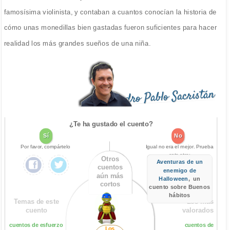
famosísima violinista, y contaban a cuantos conocían la historia de
cómo unas monedillas bien gastadas fueron suficientes para hacer
realidad los más grandes sueños de una niña.
Pedro Pablo Sacristán
¿Te ha gustado el cuento?
Sí
No
Por favor, compártelo
Igual no era el mejor. Prueba
este otro:
Otros
Aventuras de un
cuentos
enemigo de
aún más
Halloween
, un
cortos
cuento sobre Buenos
hábitos
Temas de este
Los más
cuento
valorados
cuentos de esfuerzo
cuentos de
Los