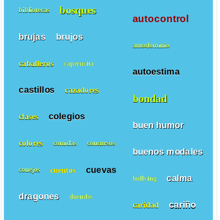
bosques
bibliotecas
autocontrol
brujas
brujos
autodominio
caballeros
caperucita
autoestima
castillos
cazadores
bondad
colegios
clases
buen humor
colores
comidas
concursos
buenos modales
cuevas
cuentos
conejos
calma
bullying
dragones
duendes
cariño
caridad