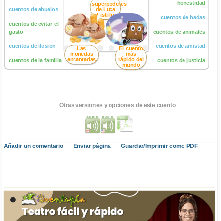
honestidad
superpoderes
cuentos de abuelos
de Luca
Listillo
cuentos de hadas
cuentos de evitar el
gasto
cuentos de animales
cuentos de ilusion
cuentos de amistad
Las
El cuento
monedas
más
encantadas
rápido del
cuentos de la familia
cuentos de justicia
mundo
Otras versiones y opciones de este cuento
Añadir un comentario
Enviar página
Guardar/Imprimir como PDF