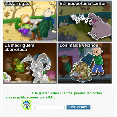
Las arrugas
EL hipopótamo cantor
La madriguera
Los malos vecinos
abarrotada
si te gustan estos cuentos, puedes recibir las
nuevas publicaciones por eMAIL