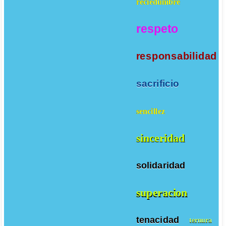
reciedumbre
respeto
responsabilidad
sacrificio
sencillez
sinceridad
solidaridad
superacion
tenacidad
ternura