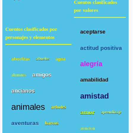
Cuentos clasificados
por valores
Cuentos clasificados por
aceptarse
personajes y elementos
actitud positiva
abuelitas
agua
abuelos
alegría
amigos
alumnos
amabilidad
ancianos
amistad
animales
arboles
amor
aprendizaje
aventuras
barcos
atencion