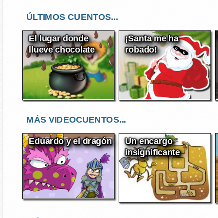
ÚLTIMOS CUENTOS...
El lugar donde
¡Santa me ha
llueve chocolate
robado!
MÁS VIDEOCUENTOS...
Eduardo y el dragón
Un encargo
insignificante