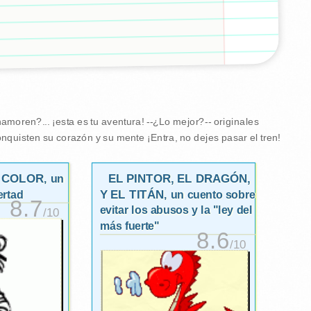
moren?... ¡esta es tu aventura! --¿Lo mejor?-- originales
nquisten su corazón y su mente ¡Entra, no dejes pasar el tren!
N COLOR
EL PINTOR, EL DRAGÓN,
, un
Y EL TITÁN
ertad
, un cuento sobre
8.7
evitar los abusos y la "ley del
/10
más fuerte"
8.6
/10