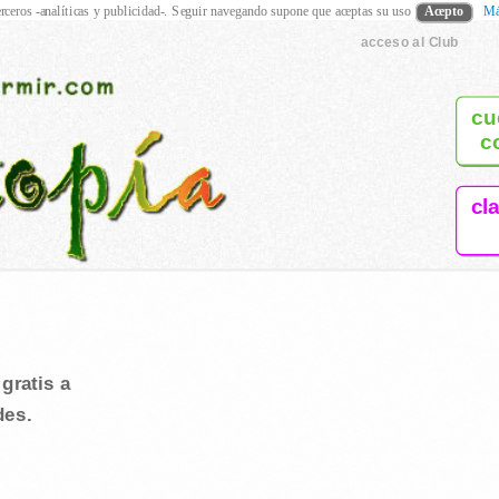
rceros -analíticas y publicidad-. Seguir navegando supone que aceptas su uso
Acepto
Má
acceso al Club
cu
c
cl
gratis a
des.