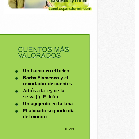
CUENTOS MÁS
VALORADOS
Un hueco en el belén
Barba Flamenco y el
recortador de cuentos
Adiós a la ley de la
selva (I): El león
Un agujerito en la luna
El alocado segundo día
del mundo
more