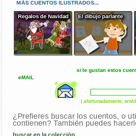
MÁS CUENTOS ILUSTRADOS...
Regalos de Navidad
El dibujo parlante
si te gustan estos cuen
eMAIL
( afortunadamente, enviá
¿Prefieres buscar los cuentos, o ut
contienen? También puedes hacerlo
buscar en la colección