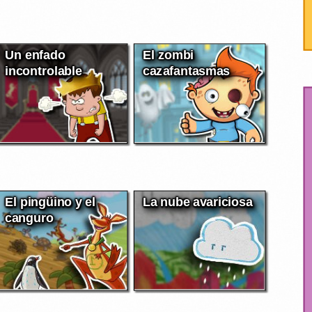
Un enfado
El zombi
incontrolable
cazafantasmas
El pingüino y el
La nube avariciosa
canguro