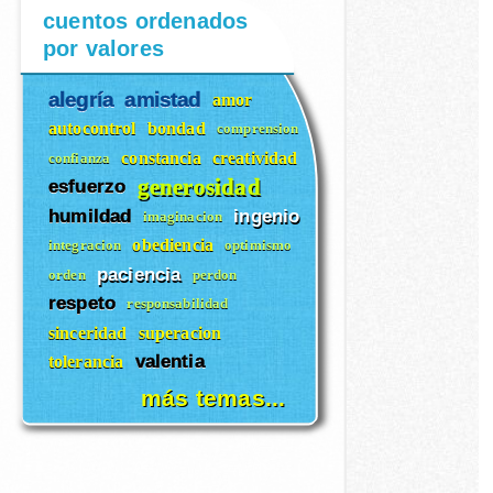
cuentos ordenados
por valores
alegría
amistad
amor
autocontrol
bondad
comprension
constancia
creatividad
confianza
generosidad
esfuerzo
humildad
ingenio
imaginacion
obediencia
integracion
optimismo
paciencia
orden
perdon
respeto
responsabilidad
sinceridad
superacion
valentia
tolerancia
más temas...