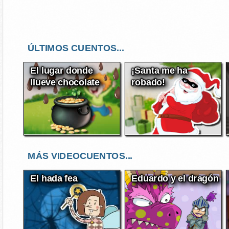
ÚLTIMOS CUENTOS...
El lugar donde
¡Santa me ha
llueve chocolate
robado!
MÁS VIDEOCUENTOS...
El hada fea
Eduardo y el dragón