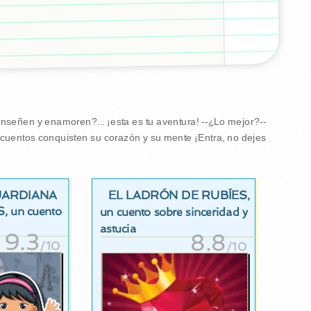
enseñen y enamoren?... ¡esta es tu aventura! --¿Lo mejor?--
s cuentos conquisten su corazón y su mente ¡Entra, no dejes
GUARDIANA
EL LADRÓN DE RUBÍES
,
S
, un cuento
un cuento sobre sinceridad y
astucia
9.3
8.8
/10
/10