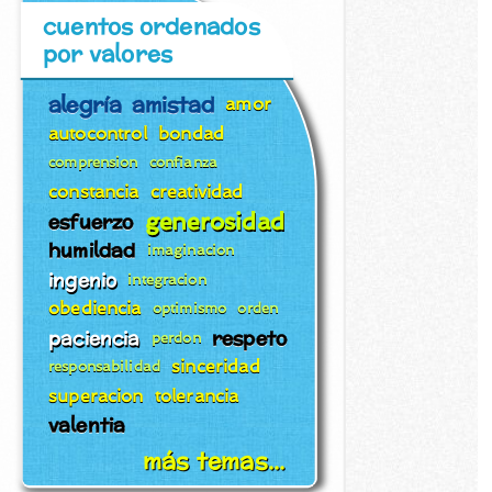
cuentos ordenados
por valores
alegría
amistad
amor
autocontrol
bondad
comprension
confianza
constancia
creatividad
generosidad
esfuerzo
humildad
imaginacion
ingenio
integracion
obediencia
optimismo
orden
paciencia
respeto
perdon
sinceridad
responsabilidad
superacion
tolerancia
valentia
más temas...