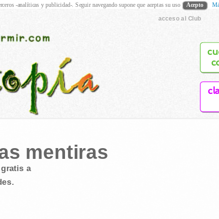
rceros -analíticas y publicidad-. Seguir navegando supone que aceptas su uso
Acepto
Má
acceso al Club
cu
c
cl
las mentiras
gratis a
des.