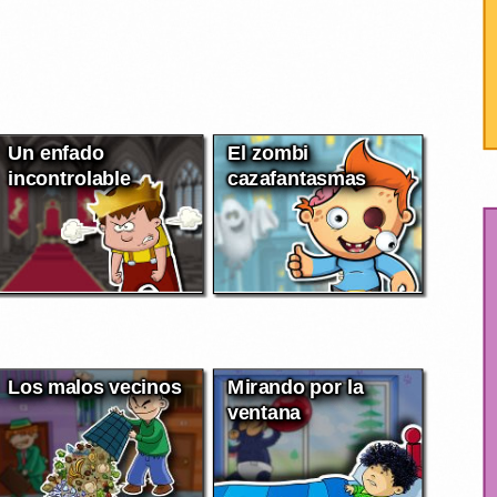
Un enfado
El zombi
incontrolable
cazafantasmas
Los malos vecinos
Mirando por la
ventana