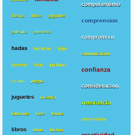
compañerismo
fiestas
flores
gigantes
comprension
golosinas
guerreros
compromiso
hadas
hechizos
hijos
comunicacion
insectos
islas
jardines
confianza
juegos
jovenes
consideracion
juguetes
la-selva
constancia
ladrones
leones
lagos
convivencia
libros
lobos
luchas