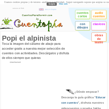
Usamos cookies propias y de terceros -analíticas y publicidad-. Seguir navegando supone que aceptas su us
Acepto
Más info
acceso al Club
story in English
cuentos
audio
cortos
cuentos
con
clasicos
dibujos
obras
Popi el alpinista
de
teatro
Toca la imagen del cálamo de abajo para
acceder gratis a nuestra mejor selección de
cuentos con actividades.
Descárgalos y disfruta
de ellos siempre que quieras
Advertisement
¿Dónde empezar?
Descarga la guía gráfica "
Educar
con cuentos
", disfruta nuestros
videocuentos y prueba Jakhu