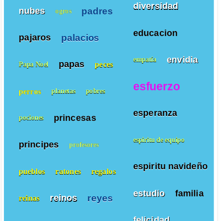
diversidad
padres
nubes
ogros
educacion
palacios
pajaros
envidia
empatía
papas
peces
Papa Noel
esfuerzo
perros
planetas
pobres
esperanza
princesas
pociones
espiritu de equipo
principes
profesores
espiritu navideño
pueblos
ratones
regalos
estudio
familia
reyes
reinos
reinas
felicidad