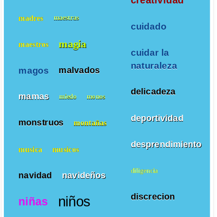
creatividad
madres
maestras
cuidado
magia
maestros
cuidar la
naturaleza
magos
malvados
delicadeza
mamas
miedo
monos
deportividad
monstruos
montañas
desprendimiento
musica
musicos
diligencia
navidad
navideños
discrecion
niños
niñas