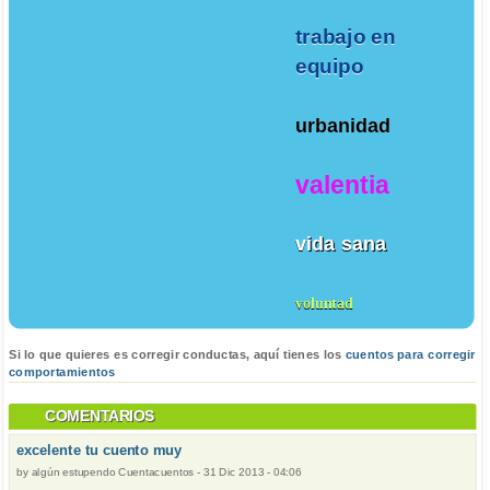
trabajo en
equipo
urbanidad
valentia
vida sana
voluntad
Si lo que quieres es corregir conductas, aquí tienes los
cuentos para corregir
comportamientos
COMENTARIOS
excelente tu cuento muy
by
algún estupendo Cuentacuentos
-
31 Dic 2013 - 04:06