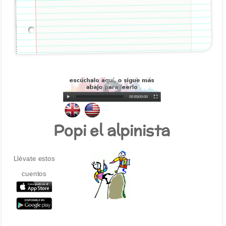
00:00
|
00:00
Popi el alpinista
Llévate estos
cuentos