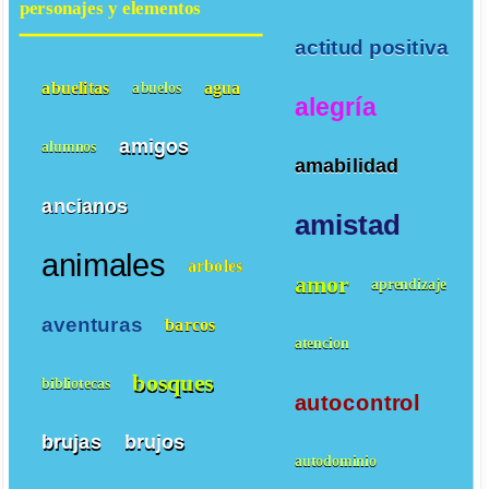
personajes y elementos
actitud positiva
abuelitas
agua
abuelos
alegría
amigos
alumnos
amabilidad
ancianos
amistad
animales
arboles
amor
aprendizaje
aventuras
barcos
atencion
bosques
bibliotecas
autocontrol
brujas
brujos
autodominio