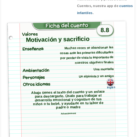
Cuentos, nuestra app de
cuentos
infantiles
.
Ficha del cuento
8.8
Valores
Motivación y sacrificio
Muchas veces se abandonan las
Enseñanza
cosas ante las primeras dificultades
por perder de vista lo importante de
nuestros objetivos finales
Ambientación
Una montaña
Un alpinista y un amigo
Personajes
Otros idiomas
Inglés
Abajo tienes el texto del cuento y un enlace
para descargarlo. Úsalo para trabajar el
desarrollo emocional y cognitivo de tus
niños o tu bebé, y ayudarte en tu labor de
padre o madre
Advertisement