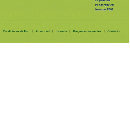
se pueden
descargar en
formato PDF
Condiciones de Uso
Privacidad
Licencia
Preguntas frecuentes
Contacto
|
|
|
|