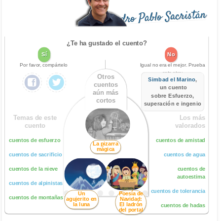
Pedro Pablo Sacristán
¿Te ha gustado el cuento?
Sí
No
Por favor, compártelo
Igual no era el mejor. Prueba
este otro:
Otros
Simbad el Marino
,
cuentos
un cuento
aún más
sobre Esfuerzo,
cortos
superación e ingenio
Temas de este
Los más
cuento
valorados
cuentos de esfuerzo
cuentos de amistad
La pizarra
mágica
cuentos de sacrificio
cuentos de agua
cuentos de la nieve
cuentos de
autoestima
cuentos de alpinistas
cuentos de tolerancia
Un
Poesía de
cuentos de montañas
agujerito en
Navidad:
la luna
El ladrón
cuentos de hadas
del portal