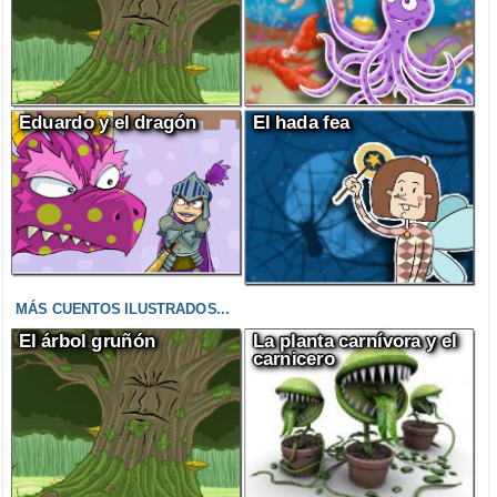
Eduardo y el dragón
El hada fea
MÁS CUENTOS ILUSTRADOS...
El árbol gruñón
La planta carnívora y el
carnicero