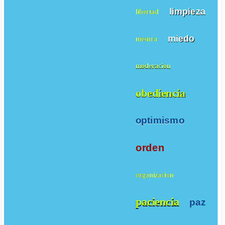
limpieza
libertad
miedo
mesura
moderacion
obediencia
optimismo
orden
organizacion
paciencia
paz