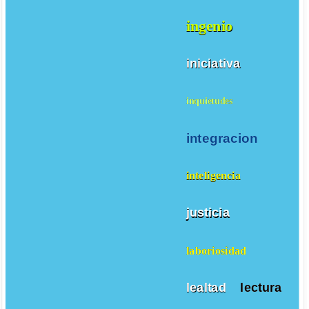
ingenio
iniciativa
inquietudes
integracion
inteligencia
justicia
laboriosidad
lealtad
lectura