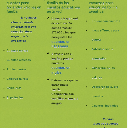
cuentos para
familia de los
recursos para
aprender valores en
cuentos educativos
educar de forma
familia.
en la red
creativa
Si no tienes
Únete a la gran red
Educar con cuentos
claro por dónde
de lectores. Ya
empezar, esta una
somos más de
Ideas y Trucos para
selección de lo
170.000 a los que
mejor que te
nos gustan los
educar
ofrecemos
cuentos en
Facebook
Artículos sobre
Cuentos cortos
Atrévete con el
inglés y prueba
educación
Cuentos clásicos
nuestros
cuentos en
Cuaderno de los
Audiocuentos
inglés
valores
Caperucita roja
Este es un espacio
para toda la
Descarga de audio
Cenicienta
familia
.
Compártelo con
cuentos
El patito feo
tus niños y con tus
amigos
Cuentos ilustrados
Y todos
nuestros cuentos