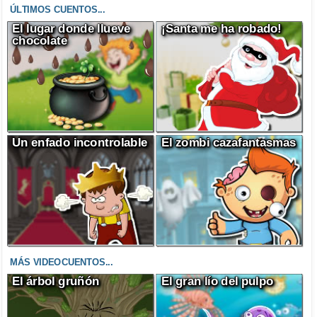
ÚLTIMOS CUENTOS...
El lugar donde llueve
¡Santa me ha robado!
chocolate
Un enfado incontrolable
El zombi cazafantasmas
MÁS VIDEOCUENTOS...
El árbol gruñón
El gran lío del pulpo