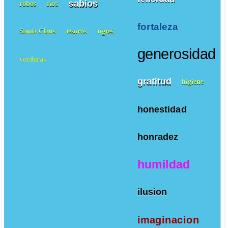
sabios
robos
ríos
fortaleza
Santa Claus
tesoros
tigres
generosidad
verduras
gratitud
higiene
honestidad
honradez
humildad
ilusion
imaginacion