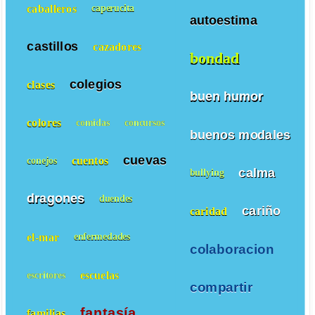
caballeros
caperucita
autoestima
castillos
cazadores
bondad
colegios
clases
buen humor
colores
comidas
concursos
buenos modales
cuevas
cuentos
conejos
calma
bullying
dragones
duendes
cariño
caridad
el-mar
enfermedades
colaboracion
escuelas
escritores
compartir
fantasía
familias