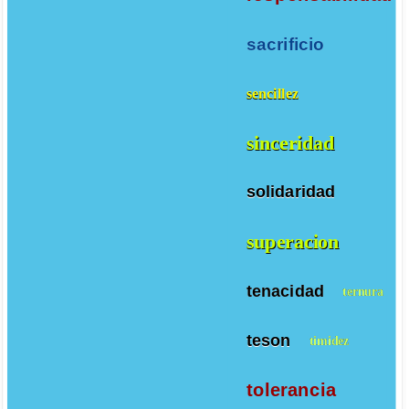
sacrificio
sencillez
sinceridad
solidaridad
superacion
tenacidad
ternura
teson
timidez
tolerancia