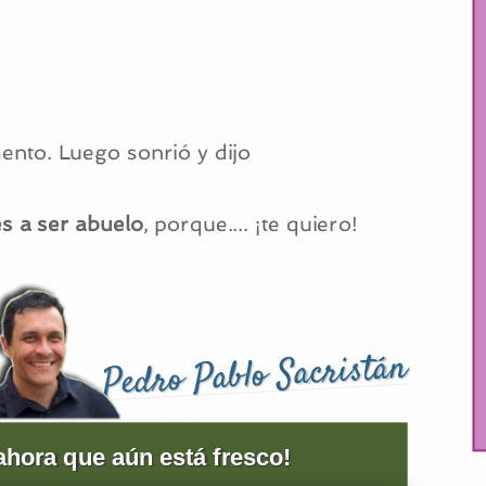
to. Luego sonrió y dijo
es a ser abuelo
, porque.... ¡te quiero!
Pedro Pablo Sacristán
 ahora que aún está fresco!