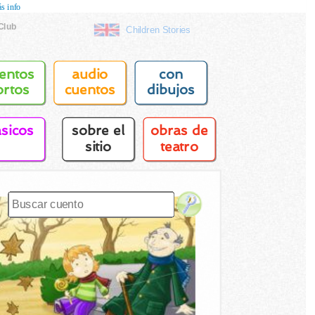
s info
Club
Children Stories
entos
audio
con
ortos
cuentos
dibujos
asicos
sobre el
obras de
sitio
teatro