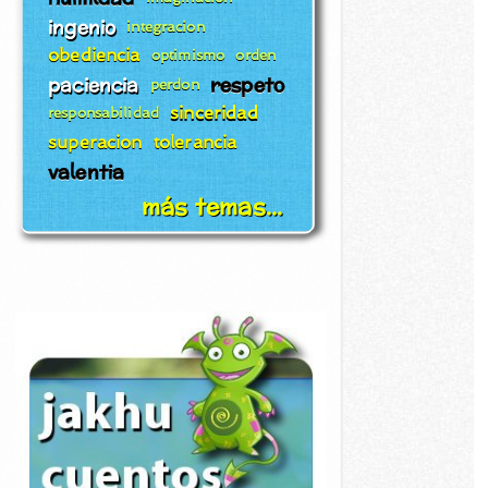
ingenio
integracion
obediencia
optimismo
orden
paciencia
respeto
perdon
sinceridad
responsabilidad
superacion
tolerancia
valentia
más temas...