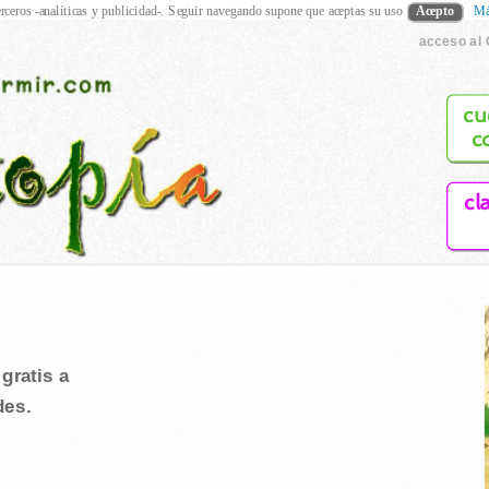
rceros -analíticas y publicidad-. Seguir navegando supone que aceptas su uso
Acepto
Má
acceso al 
cu
c
cl
gratis a
des.