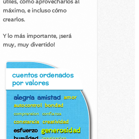
útiles, cómo aprovecharlos al
máximo, e incluso cómo
crearlos.
Y lo más importante, ¡será
muy, muy divertido!
cuentos ordenados
por valores
alegría
amistad
amor
autocontrol
bondad
comprension
confianza
constancia
creatividad
generosidad
esfuerzo
humildad
imaginacion