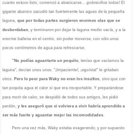
cuanto estuvo listo, comenzó a abanicarse... ¡pobrecillos todos! El
gigante abanico sacudió tan fuertemente las aguas de la pequeña
laguna,
que por todas partes surgieron enormes olas que se
desbordaban
, y terminaron por dejar la laguna medio vacía, y a la
enorme ballena en el centro, sin poder moverse, con sólo unos
pocos centímetros de agua para refrescarse.
"No podías aguantarte un poquito
, tenías que vaciarnos la
laguna", decían unos unos. "¡Impaciente!, ¡egoísta!" le gritaban
otros.
Pero lo peor para Waky no eran los insultos
, sino que con
tan poquita agua el calor sí que era insoportable. Y preparándose
para morir de calor, se despidió de todos sus amigos, les pidió
perdón,
y les aseguró que si volviera a vivir habría aprendido a
ser más fuerte y aguantar mejor las incomodidades
.
Pero una vez más, Waky estaba exagerendo, y por supuesto