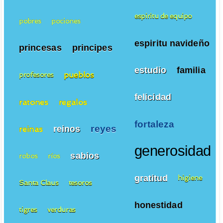
espiritu de equipo
pobres
pociones
espiritu navideño
princesas
principes
estudio
familia
pueblos
profesores
felicidad
ratones
regalos
fortaleza
reyes
reinos
reinas
generosidad
sabios
robos
ríos
gratitud
higiene
Santa Claus
tesoros
honestidad
tigres
verduras