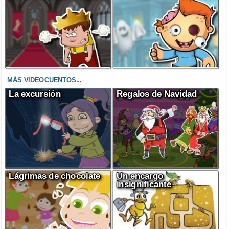
MÁS VIDEOCUENTOS...
La excursión
Regalos de Navidad
Lágrimas de chocolate
Un encargo
insignificante