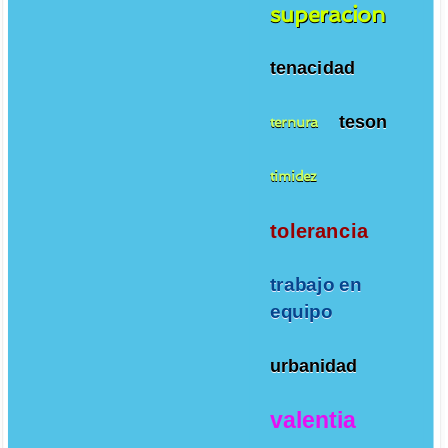
superacion
tenacidad
teson
ternura
timidez
tolerancia
trabajo en
equipo
urbanidad
valentia