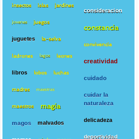
insectos
islas
jardines
consideracion
juegos
jovenes
constancia
juguetes
la-selva
convivencia
ladrones
leones
lagos
creatividad
libros
lobos
luchas
cuidado
madres
maestras
cuidar la
naturaleza
magia
maestros
delicadeza
magos
malvados
deportividad