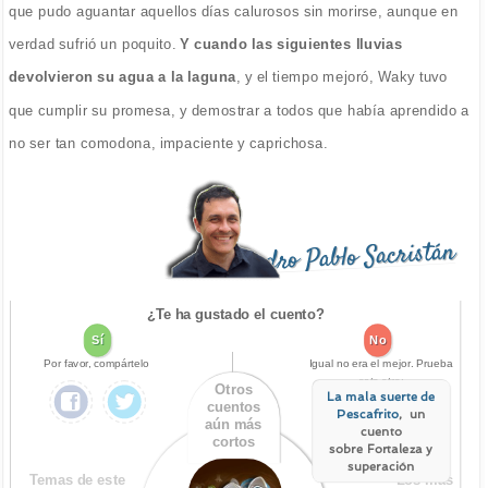
que pudo aguantar aquellos días calurosos sin morirse, aunque en
verdad sufrió un poquito.
Y cuando las siguientes lluvias
devolvieron su agua a la laguna
, y el tiempo mejoró, Waky tuvo
que cumplir su promesa, y demostrar a todos que había aprendido a
no ser tan comodona, impaciente y caprichosa.
Pedro Pablo Sacristán
¿Te ha gustado el cuento?
Sí
No
Por favor, compártelo
Igual no era el mejor. Prueba
este otro:
Otros
La mala suerte de
cuentos
Pescafrito
, un
aún más
cuento
cortos
sobre Fortaleza y
superación
Temas de este
Los más