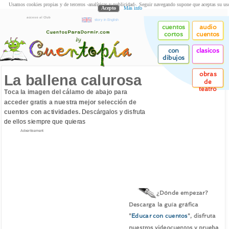
Usamos cookies propias y de terceros -analíticas y publicidad-. Seguir navegando supone que aceptas su us
Acepto
Más info
acceso al Club
story in English
cuentos
audio
cortos
cuentos
con
clasicos
dibujos
obras
La ballena calurosa
de
teatro
Toca la imagen del cálamo de abajo para
acceder gratis a nuestra mejor selección de
cuentos con actividades.
Descárgalos y disfruta
de ellos siempre que quieras
Advertisement
¿Dónde empezar?
Descarga la guía gráfica
"
Educar con cuentos
", disfruta
nuestros videocuentos y prueba