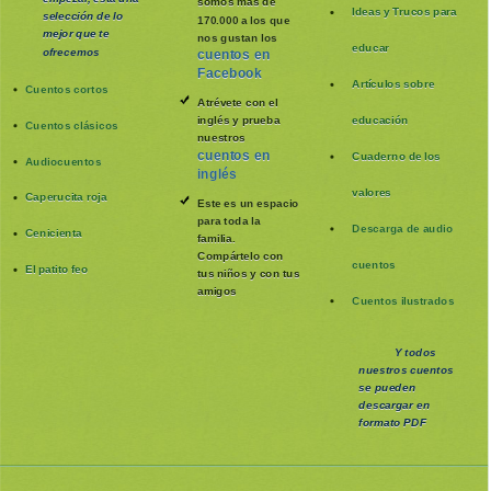
somos más de
Ideas y Trucos para
selección de lo
170.000 a los que
mejor que te
nos gustan los
educar
ofrecemos
cuentos en
Facebook
Artículos sobre
Cuentos cortos
Atrévete con el
inglés y prueba
educación
Cuentos clásicos
nuestros
cuentos en
Cuaderno de los
Audiocuentos
inglés
valores
Caperucita roja
Este es un espacio
para toda la
Descarga de audio
Cenicienta
familia
.
Compártelo con
cuentos
El patito feo
tus niños y con tus
amigos
Cuentos ilustrados
Y todos
nuestros cuentos
se pueden
descargar en
formato PDF