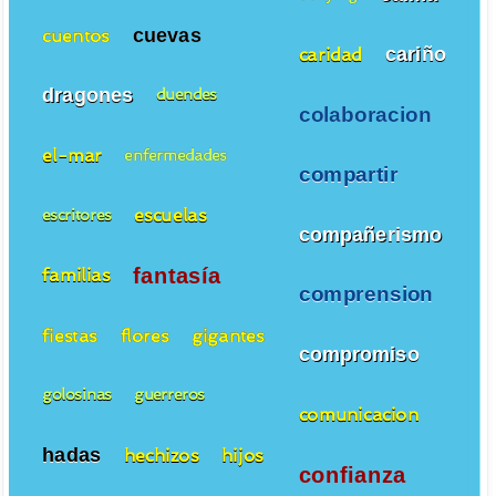
cuevas
cuentos
cariño
caridad
dragones
duendes
colaboracion
el-mar
enfermedades
compartir
escuelas
escritores
compañerismo
fantasía
familias
comprension
fiestas
flores
gigantes
compromiso
golosinas
guerreros
comunicacion
hadas
hechizos
hijos
confianza