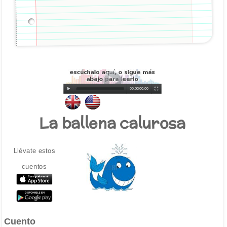
00:00
|
00:00
La ballena calurosa
Llévate estos
cuentos
Cuento