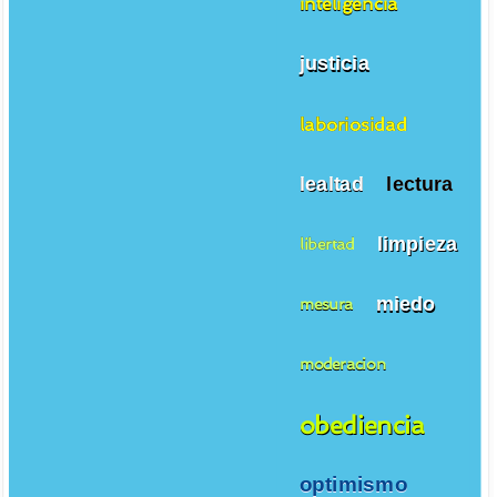
inteligencia
justicia
laboriosidad
lealtad
lectura
limpieza
libertad
miedo
mesura
moderacion
obediencia
optimismo