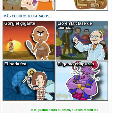
MÁS CUENTOS ILUSTRADOS...
Gorg el gigante
Lío en la clase de
ciencias
El hada fea
El genio chapuzas
si te gustan estos cuentos, puedes recibir las