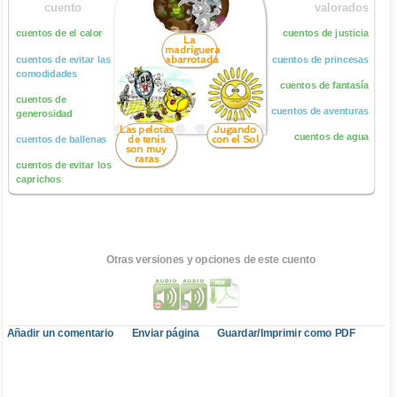
cuento
valorados
cuentos de el calor
cuentos de justicia
La
madriguera
abarrotada
cuentos de evitar las
cuentos de princesas
comodidades
cuentos de fantasía
cuentos de
cuentos de aventuras
generosidad
Las pelotas
Jugando
cuentos de agua
de tenis
con el Sol
cuentos de ballenas
son muy
raras
cuentos de evitar los
caprichos
Otras versiones y opciones de este cuento
Añadir un comentario
Enviar página
Guardar/Imprimir como PDF