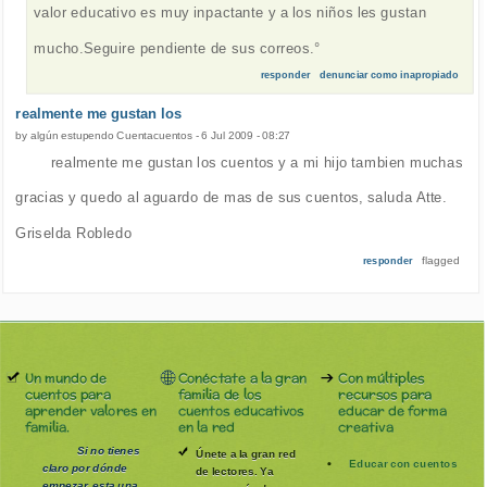
valor educativo es muy inpactante y a los niños les gustan
mucho.Seguire pendiente de sus correos.°
responder
denunciar como inapropiado
realmente me gustan los
by
algún estupendo Cuentacuentos
-
6 Jul 2009 - 08:27
realmente me gustan los cuentos y a mi hijo tambien muchas
gracias y quedo al aguardo de mas de sus cuentos, saluda Atte.
Griselda Robledo
flagged
responder
Un mundo de
Conéctate a la gran
Con múltiples
cuentos para
familia de los
recursos para
aprender valores en
cuentos educativos
educar de forma
familia.
en la red
creativa
Si no tienes
Únete a la gran red
Educar con cuentos
claro por dónde
de lectores. Ya
empezar, esta una