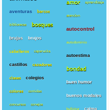
amor
aprendizaje
aventuras
barcos
atencion
bosques
bibliotecas
autocontrol
brujas
brujos
autodominio
caballeros
caperucita
autoestima
castillos
cazadores
bondad
colegios
clases
buen humor
colores
comidas
buenos modales
concursos
conejos
calma
bullying