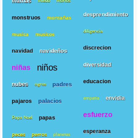
mamas
miedo
monos
desprendimiento
monstruos
montañas
diligencia
musica
musicos
discrecion
navidad
navideños
diversidad
niños
niñas
educacion
padres
nubes
ogros
envidia
empatía
palacios
pajaros
esfuerzo
papas
Papa Noel
esperanza
peces
perros
planetas