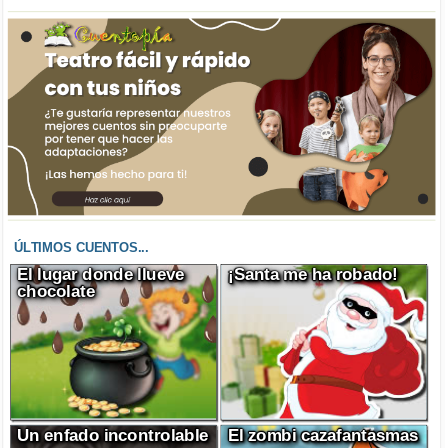
ÚLTIMOS CUENTOS...
El lugar donde llueve
¡Santa me ha robado!
chocolate
Un enfado incontrolable
El zombi cazafantasmas