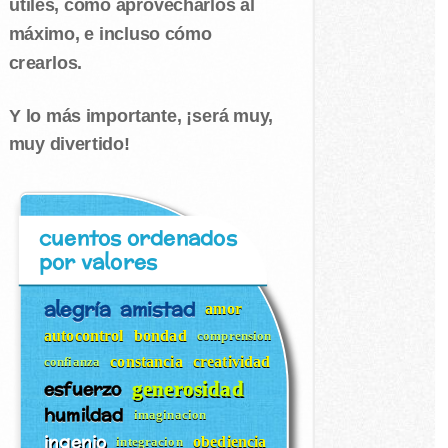
útiles, cómo aprovecharlos al
máximo, e incluso cómo
crearlos.
Y lo más importante, ¡será muy,
muy divertido!
cuentos ordenados
por valores
alegría
amistad
amor
autocontrol
bondad
comprension
constancia
creatividad
confianza
esfuerzo
generosidad
humildad
imaginacion
ingenio
obediencia
integracion