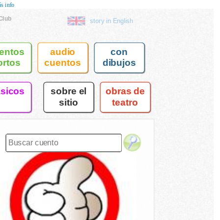
s info
Club
story in English
entos
audio
con
ortos
cuentos
dibujos
asicos
sobre el
obras de
sitio
teatro