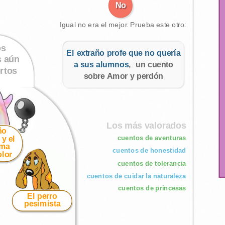
No
Igual no era el mejor. Prueba este otro:
os
El extraño profe que no quería
s aún
a sus alumnos
, un cuento
rtos
sobre Amor y perdón
Los más valorados
ño
cuentos de aventuras
 y el
sma
cuentos de honestidad
olor
cuentos de tolerancia
cuentos de cuidar la naturaleza
cuentos de princesas
El perro
pesimista