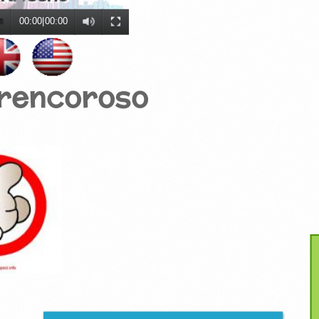
00:00
|
00:00
 rencoroso