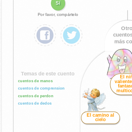
Sí
Por favor, compártelo
Otr
cuento
más co
Temas de este cuento
El ni
cuentos de manos
valiente
fanta
cuentos de comprension
multic
cuentos de perdon
cuentos de dedos
El camino al
cielo