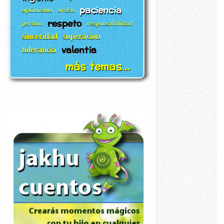
paciencia
optimismo
orden
respeto
perdon
responsabilidad
sinceridad
superacion
valentia
tolerancia
más temas...