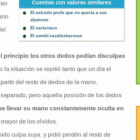
Cuentos con valores similares
ran
El extraño profe que no quería a sus
mano
alumnos
El sartenazo
del
El zombi cazafantasmas
l principio los otros dedos pedían disculpas
ro la situación se repitió tanto que un día el
apartó del resto de dedos de la mano.
 y separado, pero aquella posición de los dedos
ue llevar su mano constantemente oculta en
 mayor de los olvidos.
do culpa suya, y pidió perdón al resto de