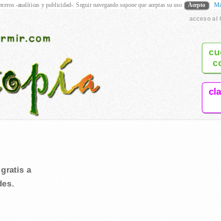
rceros -analíticas y publicidad-. Seguir navegando supone que aceptas su uso
Acepto
Má
acceso al 
cu
c
cl
gratis a
des.