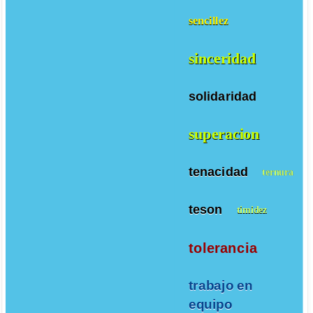
sencillez
sinceridad
solidaridad
superacion
tenacidad
ternura
teson
timidez
tolerancia
trabajo en
equipo