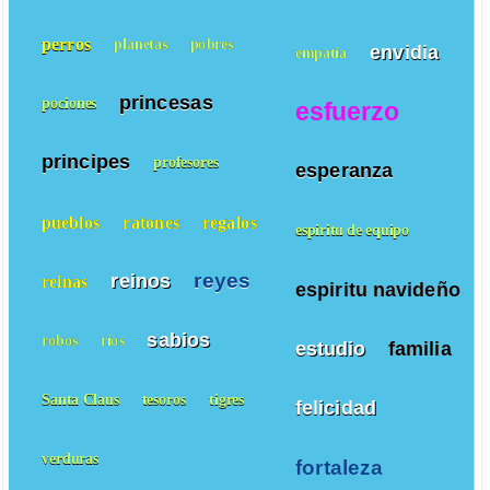
perros
planetas
pobres
envidia
empatía
princesas
pociones
esfuerzo
principes
profesores
esperanza
pueblos
ratones
regalos
espiritu de equipo
reyes
reinos
reinas
espiritu navideño
sabios
robos
ríos
estudio
familia
Santa Claus
tesoros
tigres
felicidad
verduras
fortaleza