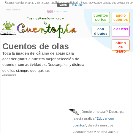
Usamos cookies propias y de terceros -analíticas y publicidad-. Seguir navegando supone que aceptas su us
Acepto
Más info
acceso al Club
Children Stories
cuentos
audio
cortos
cuentos
con
clasicos
dibujos
obras
Cuentos de olas
de
teatro
Toca la imagen del cálamo de abajo para
acceder gratis a nuestra mejor selección de
cuentos con actividades.
Descárgalos y disfruta
de ellos siempre que quieras
Advertisement
¿Dónde empezar? Descarga
la guía gráfica "
Educar con
cuentos
", disfruta nuestros
videocuentos y prueba Jakhu