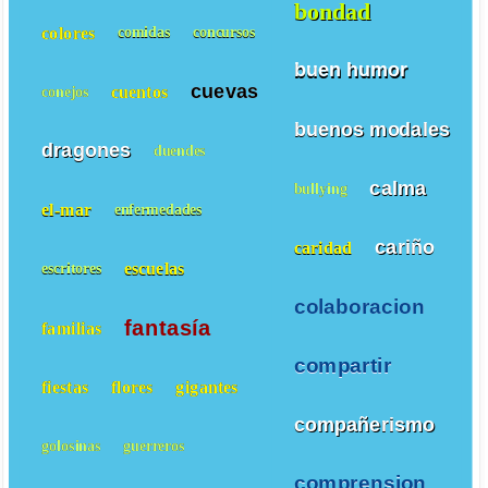
bondad
colores
comidas
concursos
buen humor
cuevas
cuentos
conejos
buenos modales
dragones
duendes
calma
bullying
el-mar
enfermedades
cariño
caridad
escuelas
escritores
colaboracion
fantasía
familias
compartir
fiestas
flores
gigantes
compañerismo
golosinas
guerreros
comprension