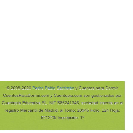
© 2008-2026
Pedro Pablo Sacristán
y Cuentos para Dormir
CuentosParaDormir.com y Cuentopia.com son gestionados por
Cuentopia Educativa SL, NIF B86241346, sociedad inscrita en el
registro Mercantil de Madrid, al Tomo: 28946 Folio: 124 Hoja:
521223/ Inscripción: 1º