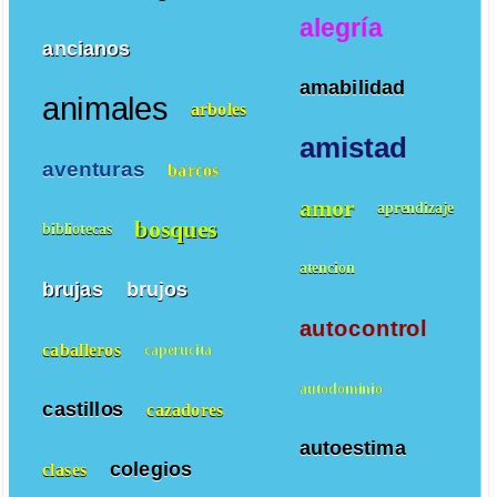
alegría
ancianos
amabilidad
animales
arboles
amistad
aventuras
barcos
amor
aprendizaje
bosques
bibliotecas
atencion
brujas
brujos
autocontrol
caballeros
caperucita
autodominio
castillos
cazadores
autoestima
colegios
clases