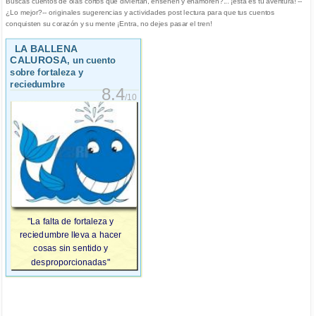
Buscas cuentos de olas cortos que diviertan, enseñen y enamoren?... ¡esta es tu aventura! --
¿Lo mejor?-- originales sugerencias y actividades post lectura para que tus cuentos
conquisten su corazón y su mente ¡Entra, no dejes pasar el tren!
LA BALLENA
CALUROSA
, un cuento
sobre fortaleza y
reciedumbre
8.4
/10
"La falta de fortaleza y
reciedumbre lleva a hacer
cosas sin sentido y
desproporcionadas"