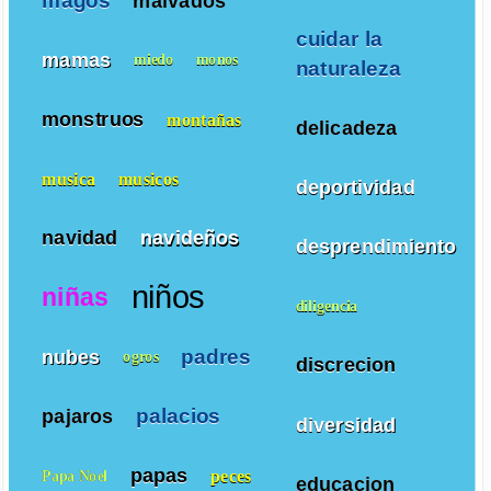
magos
malvados
cuidar la
mamas
miedo
monos
naturaleza
monstruos
montañas
delicadeza
musica
musicos
deportividad
navidad
navideños
desprendimiento
niños
niñas
diligencia
padres
nubes
ogros
discrecion
palacios
pajaros
diversidad
papas
peces
Papa Noel
educacion