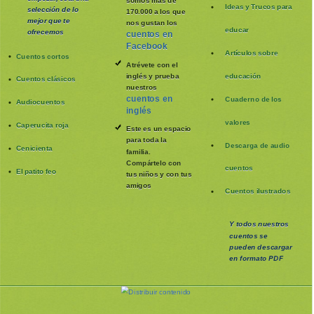
somos más de
Ideas y Trucos para
selección de lo
170.000 a los que
mejor que te
nos gustan los
educar
ofrecemos
cuentos en
Facebook
Artículos sobre
Cuentos cortos
Atrévete con el
inglés y prueba
educación
Cuentos clásicos
nuestros
cuentos en
Cuaderno de los
Audiocuentos
inglés
valores
Caperucita roja
Este es un espacio
para toda la
Descarga de audio
Cenicienta
familia
.
Compártelo con
cuentos
El patito feo
tus niños y con tus
amigos
Cuentos ilustrados
Y todos nuestros
cuentos se
pueden
descargar
en formato PDF