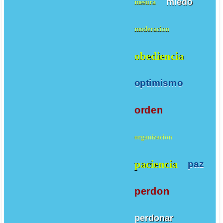
miedo
mesura
moderacion
obediencia
optimismo
orden
organizacion
paciencia
paz
perdon
perdonar