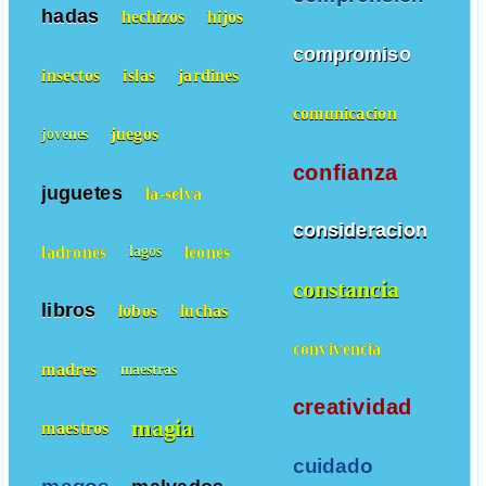
hadas
hechizos
hijos
compromiso
insectos
islas
jardines
comunicacion
juegos
jovenes
confianza
juguetes
la-selva
consideracion
ladrones
leones
lagos
constancia
libros
lobos
luchas
convivencia
madres
maestras
creatividad
magia
maestros
cuidado