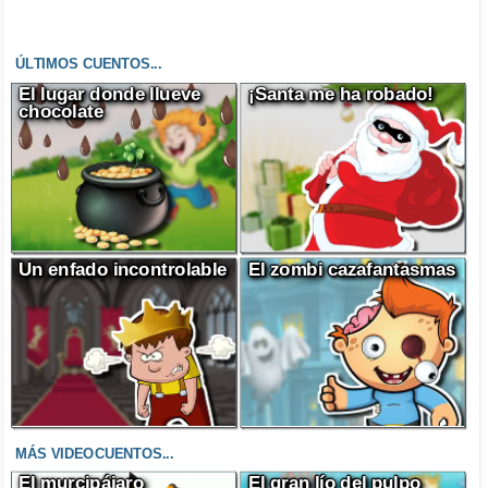
ÚLTIMOS CUENTOS...
El lugar donde llueve
¡Santa me ha robado!
chocolate
Un enfado incontrolable
El zombi cazafantasmas
MÁS VIDEOCUENTOS...
El murcipájaro
El gran lío del pulpo