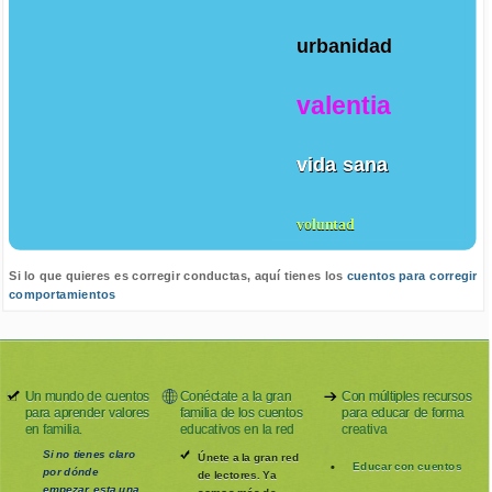
urbanidad
valentia
vida sana
voluntad
Si lo que quieres es corregir conductas, aquí tienes los
cuentos para corregir
comportamientos
Un mundo de cuentos
Conéctate a la gran
Con múltiples recursos
para aprender valores
familia de los cuentos
para educar de forma
en familia.
educativos en la red
creativa
Si no tienes claro
Únete a la gran red
Educar con cuentos
por dónde
de lectores. Ya
empezar, esta una