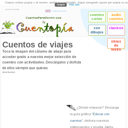
Usamos cookies propias y de terceros -analíticas y publicidad-. Seguir navegando supone que aceptas su us
Acepto
Más info
acceso al Club
Children Stories
cuentos
audio
cortos
cuentos
con
clasicos
dibujos
obras
Cuentos de viajes
de
teatro
Toca la imagen del cálamo de abajo para
acceder gratis a nuestra mejor selección de
cuentos con actividades.
Descárgalos y disfruta
de ellos siempre que quieras
Advertisement
¿Dónde empezar? Descarga
la guía gráfica "
Educar con
cuentos
", disfruta nuestros
videocuentos y prueba Jakhu