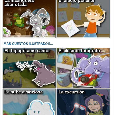
La madriguera
El dibujo parlante
abarrotada
MÁS CUENTOS ILUSTRADOS...
EL hipopótamo cantor
El elefante fotógrafo
La nube avariciosa
La excursión