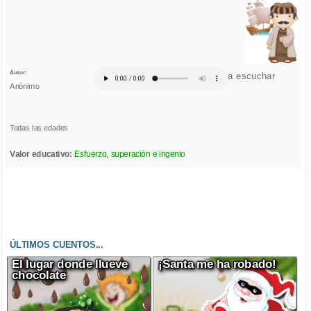
Autor:
Click para escuchar
Anónimo
Todas las edades
Valor educativo:
Esfuerzo, superación e ingenio
ÚLTIMOS CUENTOS...
El lugar donde llueve
¡Santa me ha robado!
chocolate