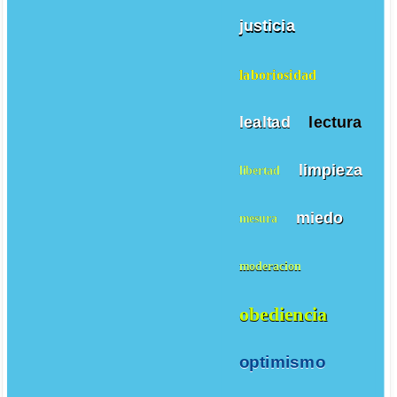
justicia
laboriosidad
lealtad
lectura
limpieza
libertad
miedo
mesura
moderacion
obediencia
optimismo