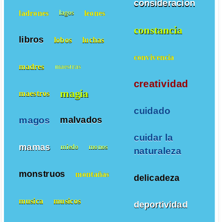
consideracion
ladrones
leones
lagos
constancia
libros
lobos
luchas
convivencia
madres
maestras
creatividad
magia
maestros
cuidado
magos
malvados
cuidar la
mamas
miedo
monos
naturaleza
monstruos
montañas
delicadeza
musica
musicos
deportividad