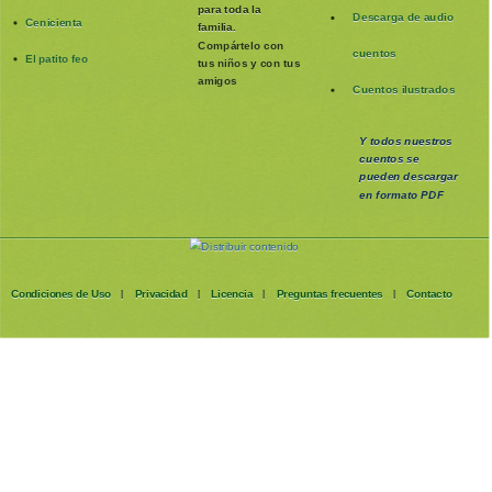
para toda la
Descarga de audio
Cenicienta
familia
.
Compártelo con
cuentos
El patito feo
tus niños y con tus
amigos
Cuentos ilustrados
Y todos nuestros
cuentos se
pueden
descargar
en formato PDF
Condiciones de Uso
Privacidad
Licencia
Preguntas frecuentes
Contacto
|
|
|
|