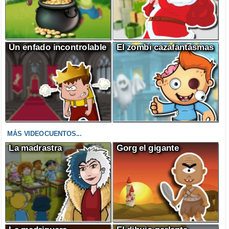
Un enfado incontrolable
El zombi cazafantasmas
MÁS VIDEOCUENTOS...
La madrastra
Gorg el gigante