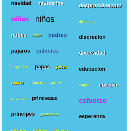
navidad
navideños
desprendimiento
niños
niñas
diligencia
padres
nubes
ogros
discrecion
palacios
pajaros
diversidad
papas
peces
Papa Noel
educacion
perros
planetas
pobres
envidia
empatía
princesas
pociones
esfuerzo
principes
profesores
esperanza
pueblos
ratones
regalos