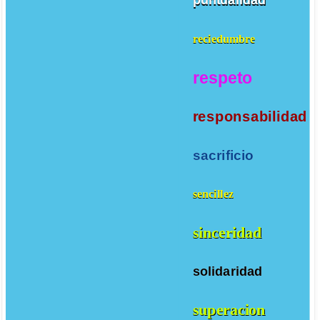
puntualidad
reciedumbre
respeto
responsabilidad
sacrificio
sencillez
sinceridad
solidaridad
superacion