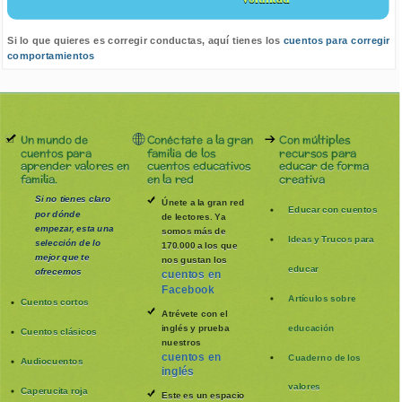
Si lo que quieres es corregir conductas, aquí tienes los
cuentos para corregir
comportamientos
Un mundo de
Conéctate a la gran
Con múltiples
cuentos para
familia de los
recursos para
aprender valores en
cuentos educativos
educar de forma
familia.
en la red
creativa
Si no tienes claro
Únete a la gran red
Educar con cuentos
por dónde
de lectores. Ya
empezar, esta una
somos más de
Ideas y Trucos para
selección de lo
170.000 a los que
mejor que te
nos gustan los
educar
ofrecemos
cuentos en
Facebook
Artículos sobre
Cuentos cortos
Atrévete con el
inglés y prueba
educación
Cuentos clásicos
nuestros
cuentos en
Cuaderno de los
Audiocuentos
inglés
valores
Caperucita roja
Este es un espacio