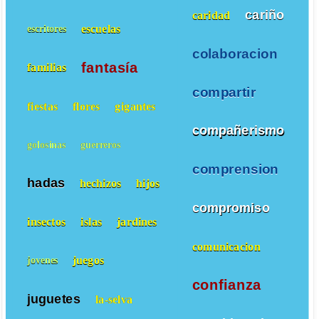
cariño
caridad
escuelas
escritores
colaboracion
fantasía
familias
compartir
fiestas
flores
gigantes
compañerismo
golosinas
guerreros
comprension
hadas
hechizos
hijos
compromiso
insectos
islas
jardines
comunicacion
juegos
jovenes
confianza
juguetes
la-selva