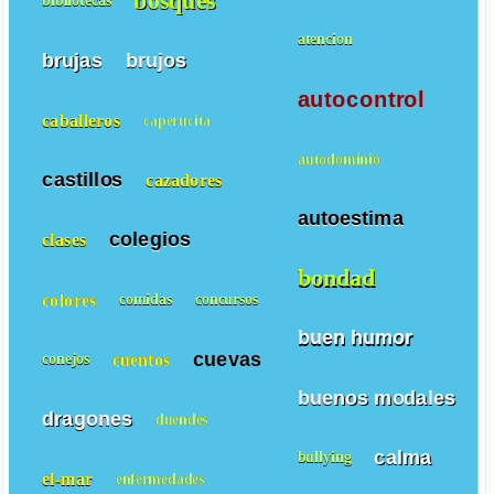
bosques
bibliotecas
atencion
brujas
brujos
autocontrol
caballeros
caperucita
autodominio
castillos
cazadores
autoestima
colegios
clases
bondad
colores
comidas
concursos
buen humor
cuevas
cuentos
conejos
buenos modales
dragones
duendes
calma
bullying
el-mar
enfermedades