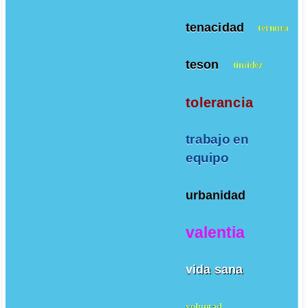
tenacidad
ternura
teson
timidez
tolerancia
trabajo en
equipo
urbanidad
valentia
vida sana
voluntad