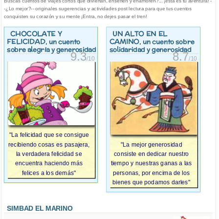
Buscas cuentos de viajes cortos que diviertan, enseñen y enamoren?... ¡esta es tu aventura! -
-¿Lo mejor?-- originales sugerencias y actividades post lectura para que tus cuentos
conquisten su corazón y su mente ¡Entra, no dejes pasar el tren!
CHOCOLATE Y
UN ALTO EN EL
FELICIDAD
CAMINO
, un cuento
, un cuento sobre
sobre alegría y generosidad
solidaridad y generosidad
9.3
8.7
/10
/10
"La felicidad que se consigue
"La mejor generosidad
recibiendo cosas es pasajera,
consiste en dedicar nuestro
la verdadera felicidad se
tiempo y nuestras ganas a las
encuentra haciendo más
personas, por encima de los
felices a los demás"
bienes que podamos darles"
SIMBAD EL MARINO