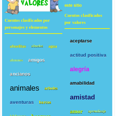
este sitio
Cuentos clasificados
Cuentos clasificados por
por valores
personajes y elementos
aceptarse
abuelitas
agua
abuelos
actitud positiva
amigos
alumnos
alegría
ancianos
amabilidad
animales
arboles
amistad
aventuras
barcos
amor
aprendizaje