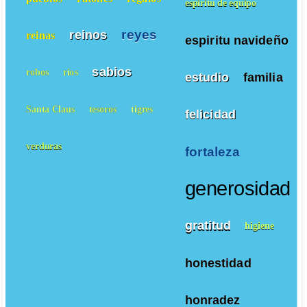
espiritu de equipo
reyes
reinos
reinas
espiritu navideño
sabios
robos
ríos
estudio
familia
Santa Claus
tesoros
tigres
felicidad
verduras
fortaleza
generosidad
gratitud
higiene
honestidad
honradez