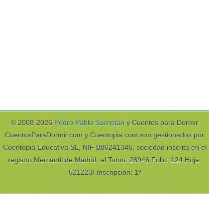
© 2008-2026
Pedro Pablo Sacristán
y Cuentos para Dormir
CuentosParaDormir.com y Cuentopia.com son gestionados por
Cuentopia Educativa SL, NIF B86241346, sociedad inscrita en el
registro Mercantil de Madrid, al Tomo: 28946 Folio: 124 Hoja:
521223/ Inscripción: 1º