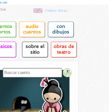
s info
Club
Children Stories
entos
audio
con
ortos
cuentos
dibujos
asicos
sobre el
obras de
sitio
teatro