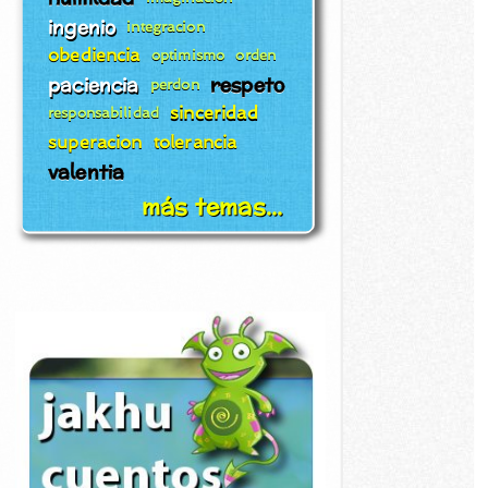
ingenio
integracion
obediencia
optimismo
orden
paciencia
respeto
perdon
sinceridad
responsabilidad
superacion
tolerancia
valentia
más temas...