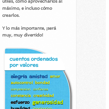
útiles, cómo aprovecharlos al
máximo, e incluso cómo
crearlos.
Y lo más importante, ¡será
muy, muy divertido!
cuentos ordenados
por valores
alegría
amistad
amor
autocontrol
bondad
comprension
confianza
constancia
creatividad
generosidad
esfuerzo
humildad
imaginacion