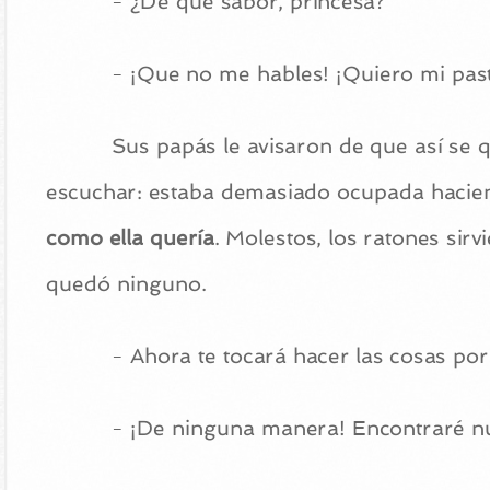
- ¿De qué sabor, princesa?
- ¡Que no me hables! ¡Quiero mi pas
Sus papás le avisaron de que así se q
escuchar: estaba demasiado ocupada haciend
como ella quería
. Molestos, los ratones si
quedó ninguno.
- Ahora te tocará hacer las cosas por 
- ¡De ninguna manera! Encontraré nu