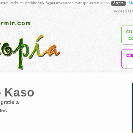
rceros -analíticas y publicidad-. Seguir navegando supone que aceptas su uso
Acepto
Má
acceso al 
cu
c
cl
o Kaso
gratis a
des.