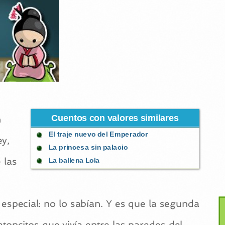
Cuentos con valores similares
n
El traje nuevo del Emperador
ey,
La princesa sin palacio
 las
La ballena Lola
 especial: no lo sabían. Y es que la segunda
atoncitos que vivía entre las paredes del