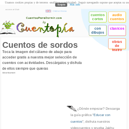
Usamos cookies propias y de terceros -analíticas y publicidad-. Seguir navegando supone que aceptas su us
Acepto
Más info
acceso al Club
Children Stories
cuentos
audio
cortos
cuentos
con
clasicos
dibujos
obras
Cuentos de sordos
de
teatro
Toca la imagen del cálamo de abajo para
acceder gratis a nuestra mejor selección de
cuentos con actividades.
Descárgalos y disfruta
de ellos siempre que quieras
Advertisement
¿Dónde empezar? Descarga
la guía gráfica "
Educar con
cuentos
", disfruta nuestros
videocuentos y prueba Jakhu