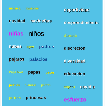
musica
musicos
deportividad
navidad
navideños
desprendimiento
niños
niñas
diligencia
padres
nubes
ogros
discrecion
palacios
pajaros
diversidad
papas
peces
Papa Noel
educacion
perros
planetas
pobres
envidia
empatía
princesas
pociones
esfuerzo