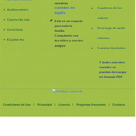
nuestros
cuentos en
Cuaderno de los
Audiocuentos
inglés
valores
Caperucita roja
Este es un espacio
para toda la
Descarga de audio
Cenicienta
familia
.
Compártelo con
cuentos
El patito feo
tus niños y con tus
amigos
Cuentos ilustrados
Y todos nuestros
cuentos se
pueden
descargar
en formato PDF
Condiciones de Uso
Privacidad
Licencia
Preguntas frecuentes
Contacto
|
|
|
|