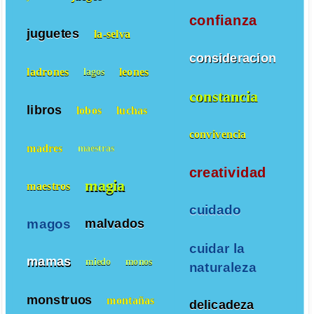
confianza
juguetes
la-selva
consideracion
ladrones
leones
lagos
constancia
libros
lobos
luchas
convivencia
madres
maestras
creatividad
magia
maestros
cuidado
magos
malvados
cuidar la
mamas
miedo
monos
naturaleza
monstruos
montañas
delicadeza