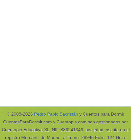
© 2008-2026
Pedro Pablo Sacristán
y Cuentos para Dormir
CuentosParaDormir.com y Cuentopia.com son gestionados por
Cuentopia Educativa SL, NIF B86241346, sociedad inscrita en el
registro Mercantil de Madrid, al Tomo: 28946 Folio: 124 Hoja: