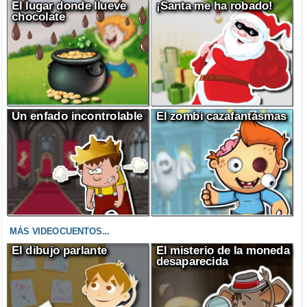
El lugar donde llueve
¡Santa me ha robado!
chocolate
Un enfado incontrolable
El zombi cazafantasmas
MÁS VIDEOCUENTOS...
El dibujo parlante
El misterio de la moneda
desaparecida