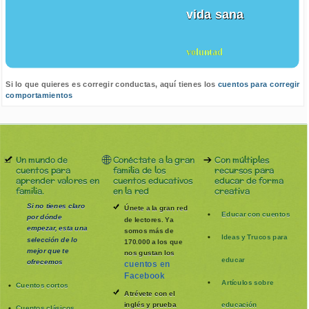
vida sana
voluntad
Si lo que quieres es corregir conductas, aquí tienes los
cuentos para corregir
comportamientos
Un mundo de
Conéctate a la gran
Con múltiples
cuentos para
familia de los
recursos para
aprender valores en
cuentos educativos
educar de forma
familia.
en la red
creativa
Si no tienes claro
Únete a la gran red
Educar con cuentos
por dónde
de lectores. Ya
empezar, esta una
somos más de
Ideas y Trucos para
selección de lo
170.000 a los que
mejor que te
nos gustan los
educar
ofrecemos
cuentos en
Facebook
Artículos sobre
Cuentos cortos
Atrévete con el
inglés y prueba
educación
Cuentos clásicos