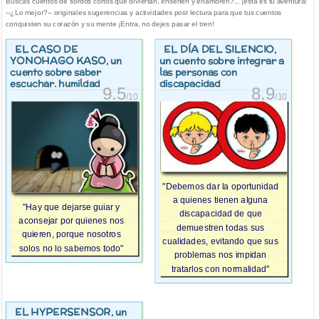
Buscas cuentos de sordos cortos que diviertan, enseñen y enamoren?... ¡esta es tu aventura!
--¿Lo mejor?-- originales sugerencias y actividades post lectura para que tus cuentos
conquisten su corazón y su mente ¡Entra, no dejes pasar el tren!
EL CASO DE
EL DÍA DEL SILENCIO
,
YONOHAGO KASO
, un
un cuento sobre integrar a
cuento sobre saber
las personas con
escuchar. humildad
discapacidad
9.5
8.9
/10
/10
"Debemos dar la oportunidad
a quienes tienen alguna
"Hay que dejarse guiar y
discapacidad de que
aconsejar por quienes nos
demuestren todas sus
quieren, porque nosotros
cualidades, evitando que sus
solos no lo sabemos todo"
problemas nos impidan
tratarlos con normalidad"
EL HYPERSENSOR
, un