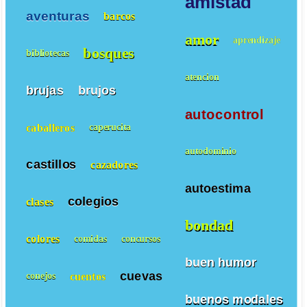
amistad
aventuras
barcos
amor
aprendizaje
bosques
bibliotecas
atencion
brujas
brujos
autocontrol
caballeros
caperucita
autodominio
castillos
cazadores
autoestima
colegios
clases
bondad
colores
comidas
concursos
buen humor
cuevas
cuentos
conejos
buenos modales