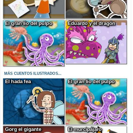
El gran lío del pulpo
Eduardo y el dragón
MÁS CUENTOS ILUSTRADOS...
El hada fea
El gran lío del pulpo
Gorg el gigante
El murcipájaro