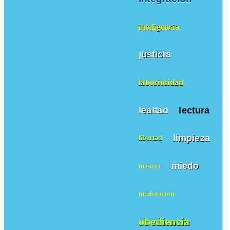
inteligencia
justicia
laboriosidad
lealtad
lectura
limpieza
libertad
miedo
mesura
moderacion
obediencia