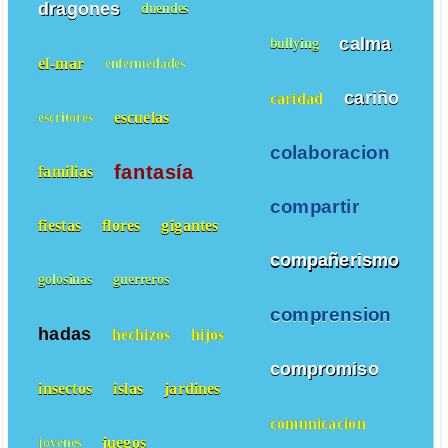
dragones
duendes
calma
bullying
el-mar
enfermedades
cariño
caridad
escuelas
escritores
colaboracion
fantasía
familias
compartir
fiestas
flores
gigantes
compañerismo
golosinas
guerreros
comprension
hadas
hechizos
hijos
compromiso
insectos
islas
jardines
comunicacion
juegos
jovenes