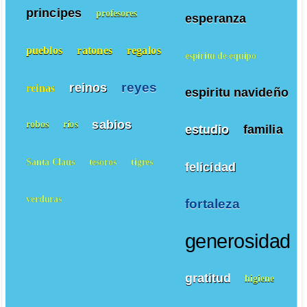
principes
profesores
esperanza
pueblos
ratones
regalos
espiritu de equipo
reyes
reinos
reinas
espiritu navideño
sabios
robos
ríos
estudio
familia
Santa Claus
tesoros
tigres
felicidad
verduras
fortaleza
generosidad
gratitud
higiene