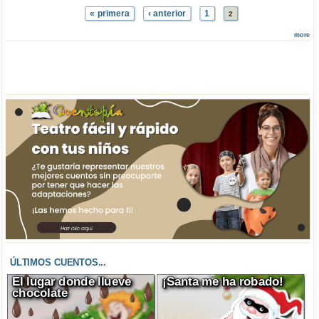
« primera
‹ anterior
1
2
more
ÚLTIMOS CUENTOS...
El lugar donde llueve
¡Santa me ha robado!
chocolate