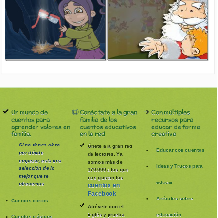
Un mundo de
Conéctate a la gran
Con múltiples
cuentos para
familia de los
recursos para
aprender valores en
cuentos educativos
educar de forma
familia.
en la red
creativa
Si no tienes claro
Únete a la gran red
Educar con cuentos
por dónde
de lectores. Ya
empezar, esta una
somos más de
Ideas y Trucos para
selección de lo
170.000 a los que
mejor que te
nos gustan los
educar
ofrecemos
cuentos en
Facebook
Artículos sobre
Cuentos cortos
Atrévete con el
inglés y prueba
educación
Cuentos clásicos