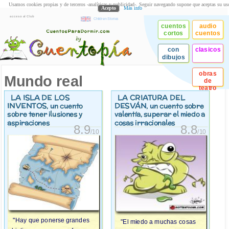
Usamos cookies propias y de terceros -analíticas y publicidad-. Seguir navegando supone que aceptas su us
Acepto
Más info
acceso al Club
Children Stories
cuentos
audio
cortos
cuentos
con
clasicos
dibujos
obras
Mundo real
de
teatro
LA ISLA DE LOS
LA CRIATURA DEL
INVENTOS
DESVÁN
, un cuento
, un cuento sobre
sobre tener ilusiones y
valentía, superar el miedo a
aspiraciones
cosas irracionales
8.9
8.8
/10
/10
"Hay que ponerse grandes
"El miedo a muchas cosas