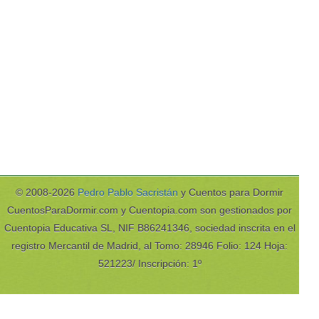
© 2008-2026
Pedro Pablo Sacristán
y Cuentos para Dormir
CuentosParaDormir.com y Cuentopia.com son gestionados por
Cuentopia Educativa SL, NIF B86241346, sociedad inscrita en el
registro Mercantil de Madrid, al Tomo: 28946 Folio: 124 Hoja:
521223/ Inscripción: 1º