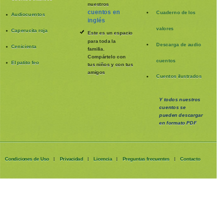
nuestros
cuentos en
Cuaderno de los
Audiocuentos
inglés
valores
Caperucita roja
Este es un espacio
para toda la
Descarga de audio
Cenicienta
familia
.
Compártelo con
cuentos
El patito feo
tus niños y con tus
amigos
Cuentos ilustrados
Y todos nuestros
cuentos se
pueden
descargar
en formato PDF
Condiciones de Uso
Privacidad
Licencia
Preguntas frecuentes
Contacto
|
|
|
|