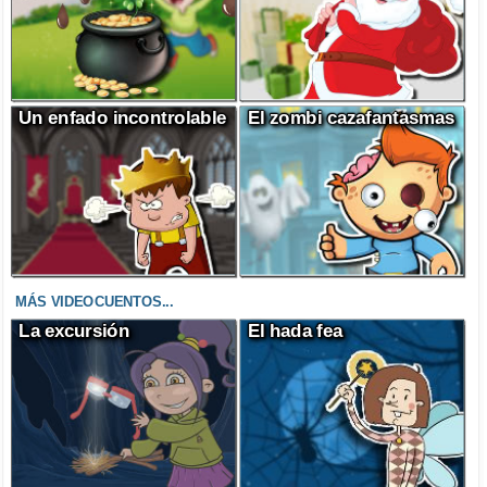
Un enfado incontrolable
El zombi cazafantasmas
MÁS VIDEOCUENTOS...
La excursión
El hada fea