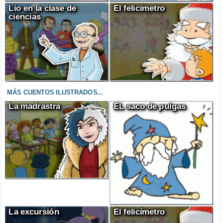
Lío en la clase de
El felicímetro
ciencias
MÁS CUENTOS ILUSTRADOS...
La madrastra
EL saco de pulgas
La excursión
El felicímetro