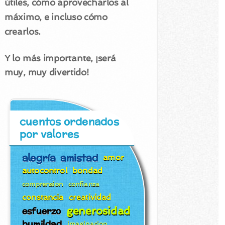
útiles, cómo aprovecharlos al
máximo, e incluso cómo
crearlos.
Y lo más importante, ¡será
muy, muy divertido!
cuentos ordenados
por valores
alegría
amistad
amor
autocontrol
bondad
comprension
confianza
constancia
creatividad
generosidad
esfuerzo
humildad
imaginacion