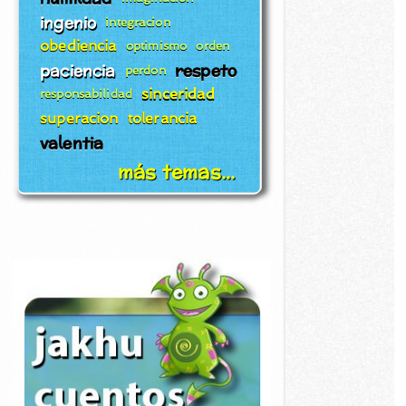
ingenio
integracion
obediencia
optimismo
orden
paciencia
respeto
perdon
sinceridad
responsabilidad
superacion
tolerancia
valentia
más temas...