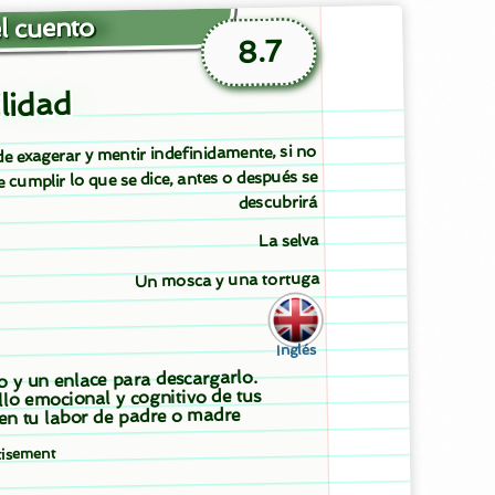
l cuento
8.7
lidad
e exagerar y mentir indefinidamente, si no
 cumplir lo que se dice, antes o después se
descubrirá
La selva
Un mosca y una tortuga
Inglés
to y un enlace para descargarlo.
llo emocional y cognitivo de tus
 en tu labor de padre o madre
tisement