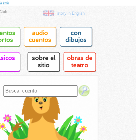
s info
Club
story in English
entos
audio
con
ortos
cuentos
dibujos
asicos
sobre el
obras de
sitio
teatro