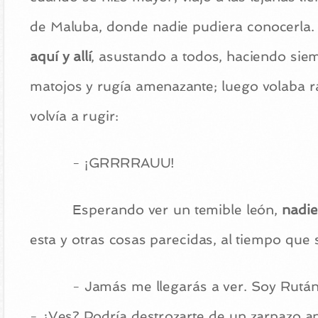
de Maluba, donde nadie pudiera conocerla.
aquí y allí
, asustando a todos, haciendo sie
matojos y rugía amenazante; luego volaba rá
volvía a rugir:
- ¡GRRRRAUU!
Esperando ver un temible león,
nadie
esta y otras cosas parecidas, al tiempo que 
- Jamás me llegarás a ver. Soy Rután
- ¿Ves? Podría destrozarte de un zarpazo an