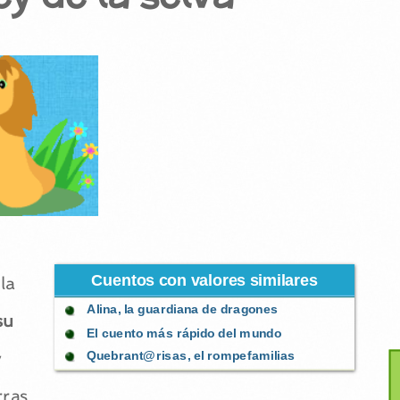
Cuentos con valores similares
la
Alina, la guardiana de dragones
su
El cuento más rápido del mundo
y
Quebrant@risas, el rompefamilias
rras