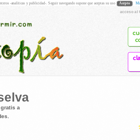
rceros -analíticas y publicidad-. Seguir navegando supone que aceptas su uso
Acepto
Má
acceso al 
cu
c
cl
 selva
gratis a
des.