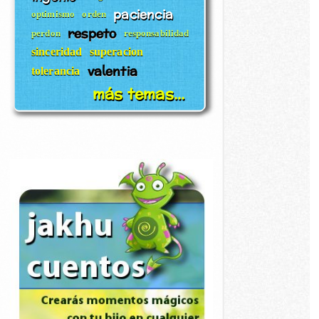
paciencia
optimismo
orden
respeto
perdon
responsabilidad
sinceridad
superacion
valentia
tolerancia
más temas...