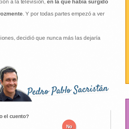
ción a la televisión,
en la que había surgido
erozmente
. Y por todas partes empezó a ver
siones, decidió que nunca más las dejaría
Pedro Pablo Sacristán
o el cuento?
No