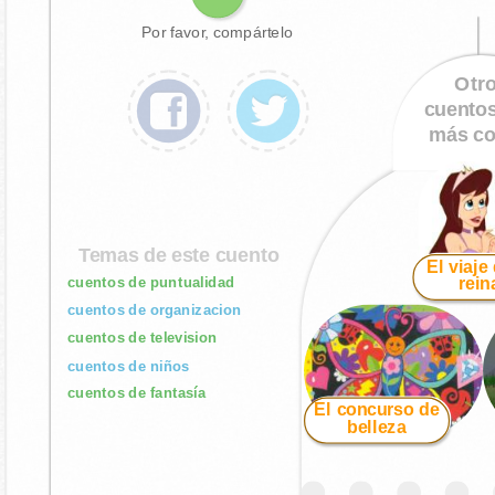
Por favor, compártelo
Otr
cuento
más co
Temas de este cuento
El viaje 
cuentos de puntualidad
rein
cuentos de organizacion
cuentos de television
cuentos de niños
cuentos de fantasía
El concurso de
belleza