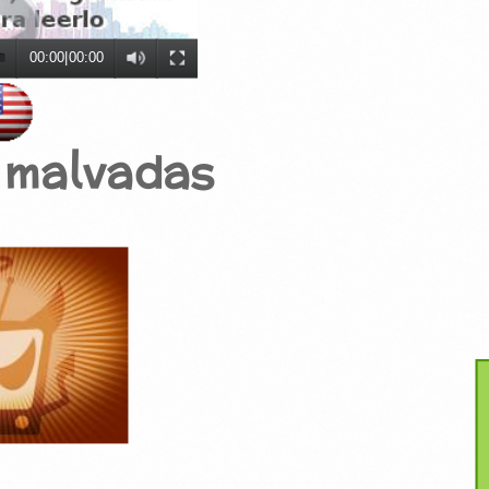
00:00
|
00:00
s malvadas