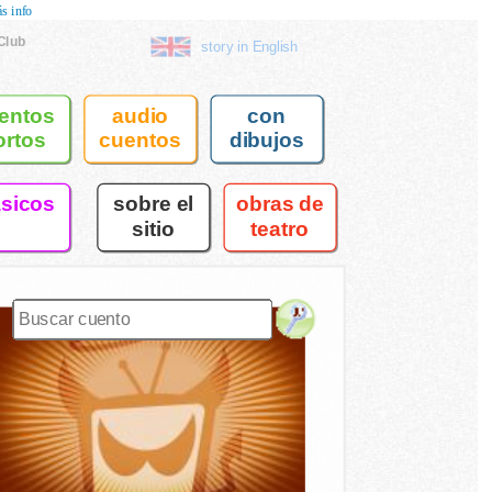
s info
Club
story in English
entos
audio
con
ortos
cuentos
dibujos
asicos
sobre el
obras de
sitio
teatro