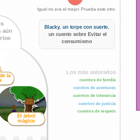
Igual no era el mejor. Prueba este otro:
os
Blacky, un torpe con suerte
,
s aún
un cuento sobre Evitar el
rtos
consumismo
Los más valorados
de la
cuentos de familia
a
cuentos de aventuras
cuentos de tolerancia
cuentos de justicia
cuentos de respeto
El árbol
mágico