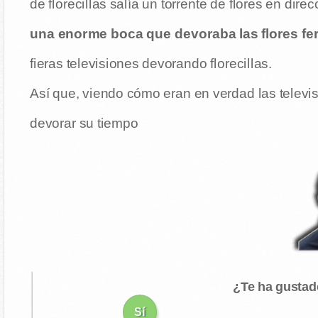
de florecillas salía un torrente de flores en direc
una enorme boca que devoraba las flores f
fieras televisiones devorando florecillas.
Así que, viendo cómo eran en verdad las televi
devorar su tiempo
¿Te ha gustad
Sí