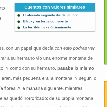
Cuentos con valores similares
nto
El alocado segundo día del mundo
s
Blacky, un torpe con suerte
La terrible invasión inminente
es, con un papel que decía
con esto podrás ver
 mirar a su hermano vio una enorme montaña de
oco. Y como con su hermano,
pasaba lo mismo
os eran, más pequeña era la montaña. Y según lo
a flores. A la mañana siguiente, mientras
selas quedó horrorizado: de su propia montaña