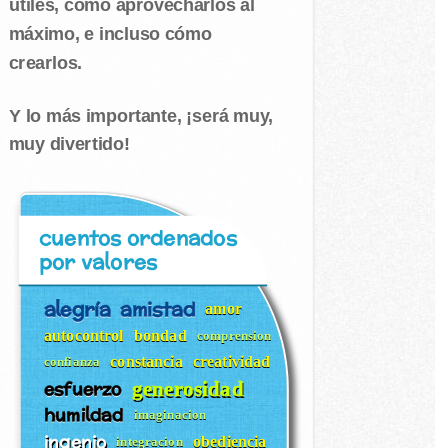
útiles, cómo aprovecharlos al
máximo, e incluso cómo
crearlos.
Y lo más importante, ¡será muy,
muy divertido!
cuentos ordenados
por valores
alegría
amistad
amor
autocontrol
bondad
comprension
constancia
creatividad
confianza
esfuerzo
generosidad
humildad
imaginacion
ingenio
obediencia
integracion