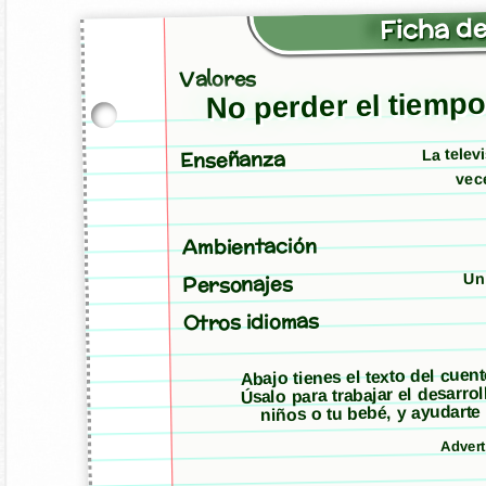
Ficha de
Valores
No perder el tiempo
La telev
Enseñanza
vece
Ambientación
Un 
Personajes
Otros idiomas
Abajo tienes el texto del cuen
Úsalo para trabajar el desarro
niños o tu bebé, y ayudarte
Adver