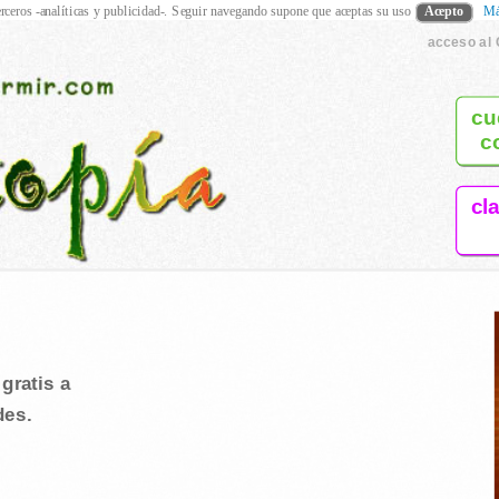
rceros -analíticas y publicidad-. Seguir navegando supone que aceptas su uso
Acepto
Má
acceso al 
cu
c
cl
gratis a
des.