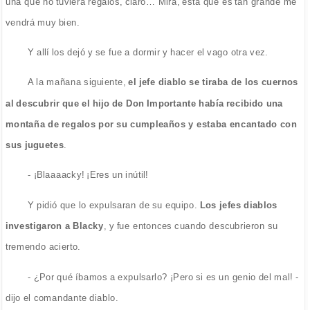
una que no tuviera regalos, claro… Mira, esta que es tan grande me
vendrá muy bien.
Y allí los dejó y se fue a dormir y hacer el vago otra vez.
A la mañana siguiente,
el jefe diablo se tiraba de los cuernos
al descubrir que el hijo de Don Importante había recibido una
montaña de regalos por su cumpleaños y estaba encantado con
sus juguetes
.
- ¡Blaaaacky! ¡Eres un inútil!
Y pidió que lo expulsaran de su equipo.
Los jefes diablos
investigaron a Blacky
, y fue entonces cuando descubrieron su
tremendo acierto.
- ¿Por qué íbamos a expulsarlo? ¡Pero si es un genio del mal! -
dijo el comandante diablo.