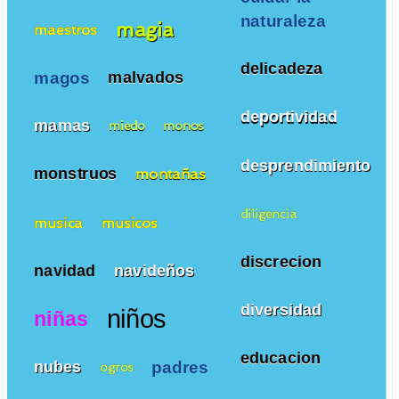
naturaleza
magia
maestros
delicadeza
magos
malvados
deportividad
mamas
miedo
monos
desprendimiento
monstruos
montañas
diligencia
musica
musicos
discrecion
navidad
navideños
diversidad
niños
niñas
educacion
padres
nubes
ogros