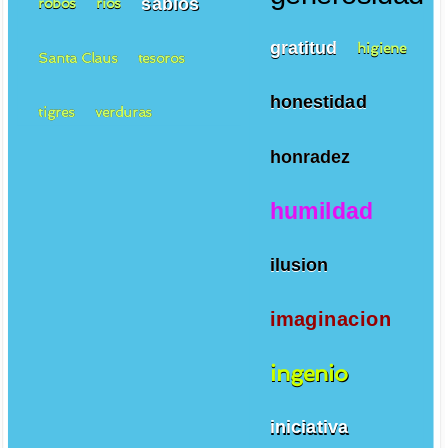
sabios
robos
ríos
gratitud
higiene
Santa Claus
tesoros
honestidad
tigres
verduras
honradez
humildad
ilusion
imaginacion
ingenio
iniciativa