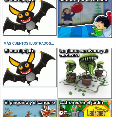
MÁS CUENTOS ILUSTRADOS...
El murcipájaro
La planta carnívora y el
carnicero
El pingüino y el canguro
Ladrones en el jardín