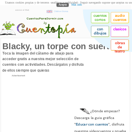
Usamos cookies propias y de terceros -analíticas y publicidad-. Seguir navegando supone que aceptas su us
Acepto
Más info
acceso al Club
Children Stories
cuentos
audio
cortos
cuentos
con
clasicos
dibujos
obras
Blacky, un torpe con suerte
de
teatro
Toca la imagen del cálamo de abajo para
acceder gratis a nuestra mejor selección de
cuentos con actividades.
Descárgalos y disfruta
de ellos siempre que quieras
Advertisement
¿Dónde empezar?
Descarga la guía gráfica
"
Educar con cuentos
", disfruta
nuestros videocuentos y prueba