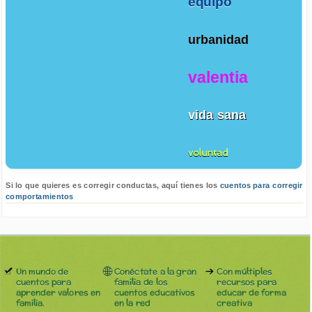
equipo
urbanidad
valentia
vida sana
voluntad
Si lo que quieres es corregir conductas, aquí tienes los
cuentos para corregir
comportamientos
Un mundo de
Conéctate a la gran
Con múltiples
cuentos para
familia de los
recursos para
aprender valores en
cuentos educativos
educar de forma
familia.
en la red
creativa