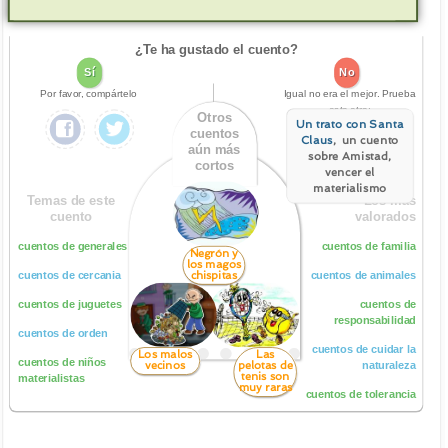
¿Te ha gustado el cuento?
Sí
No
Por favor, compártelo
Igual no era el mejor. Prueba
este otro:
Otros
Un trato con Santa
cuentos
Claus
, un cuento
aún más
sobre Amistad,
cortos
vencer el
materialismo
Temas de este
Los más
cuento
valorados
cuentos de generales
cuentos de familia
Negrón y
los magos
chispitas
cuentos de cercania
cuentos de animales
cuentos de juguetes
cuentos de
responsabilidad
cuentos de orden
cuentos de cuidar la
Los malos
Las
cuentos de niños
vecinos
pelotas de
naturaleza
tenis son
materialistas
muy raras
cuentos de tolerancia