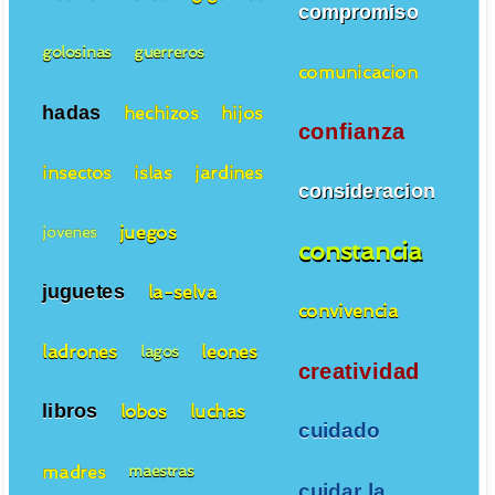
compromiso
golosinas
guerreros
comunicacion
hadas
hechizos
hijos
confianza
insectos
islas
jardines
consideracion
juegos
jovenes
constancia
juguetes
la-selva
convivencia
ladrones
leones
lagos
creatividad
libros
lobos
luchas
cuidado
madres
maestras
cuidar la