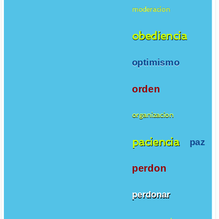
moderacion
obediencia
optimismo
orden
organizacion
paciencia
paz
perdon
perdonar