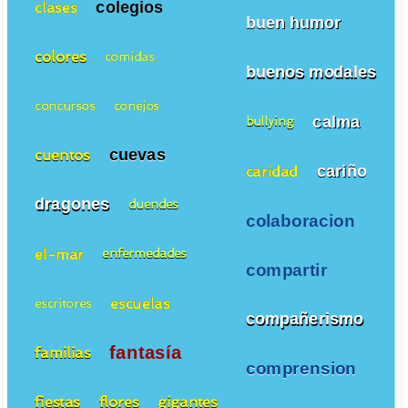
colegios
clases
buen humor
colores
comidas
buenos modales
concursos
conejos
calma
bullying
cuevas
cuentos
cariño
caridad
dragones
duendes
colaboracion
el-mar
enfermedades
compartir
escuelas
escritores
compañerismo
fantasía
familias
comprension
fiestas
flores
gigantes