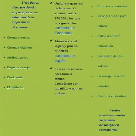
Si no tienes
Únete a la gran red
Educar con cuentos
claro por dónde
de lectores. Ya
empezar, esta una
somos más de
Ideas y Trucos para
selección de lo
170.000 a los que
mejor que te
nos gustan los
educar
ofrecemos
cuentos en
Facebook
Artículos sobre
Cuentos cortos
Atrévete con el
inglés y prueba
educación
Cuentos clásicos
nuestros
cuentos en
Cuaderno de los
Audiocuentos
inglés
valores
Caperucita roja
Este es un espacio
para toda la
Descarga de audio
Cenicienta
familia
.
Compártelo con
cuentos
El patito feo
tus niños y con tus
amigos
Cuentos ilustrados
Y todos
nuestros cuentos
se pueden
descargar en
formato PDF