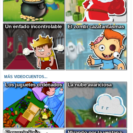
Un enfado incontrolable
El zombi cazafantasmas
MÁS VIDEOCUENTOS...
Los juguetes ordenados
La nube avariciosa
El murcipájaro
Mirando por la ventana