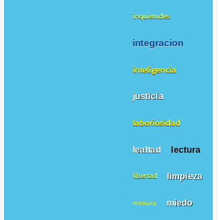
inquietudes
integracion
inteligencia
justicia
laboriosidad
lealtad
lectura
limpieza
libertad
miedo
mesura