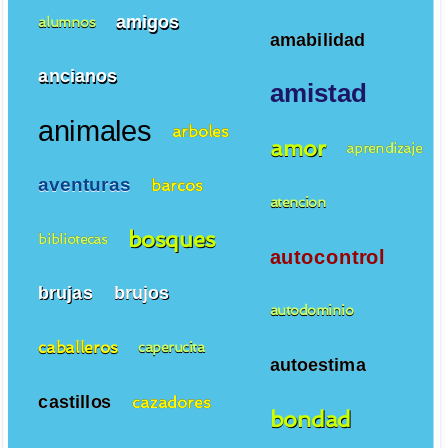
amigos
alumnos
amabilidad
ancianos
amistad
animales
arboles
amor
aprendizaje
aventuras
barcos
atencion
bosques
bibliotecas
autocontrol
brujas
brujos
autodominio
caballeros
caperucita
autoestima
castillos
cazadores
bondad