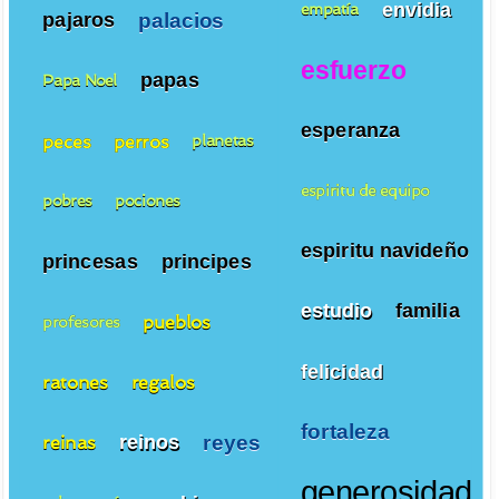
envidia
empatía
palacios
pajaros
esfuerzo
papas
Papa Noel
esperanza
peces
perros
planetas
espiritu de equipo
pobres
pociones
espiritu navideño
princesas
principes
estudio
familia
pueblos
profesores
felicidad
ratones
regalos
fortaleza
reyes
reinos
reinas
generosidad