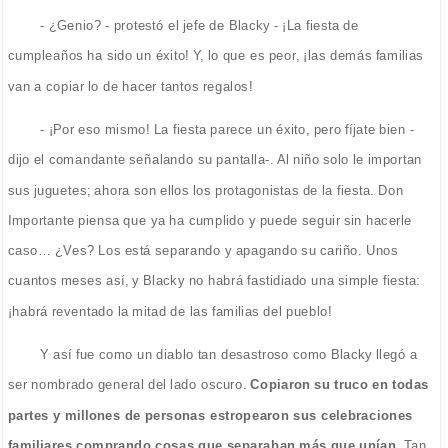
- ¿Genio? - protestó el jefe de Blacky - ¡La fiesta de
cumpleaños ha sido un éxito! Y, lo que es peor, ¡las demás familias
van a copiar lo de hacer tantos regalos!
- ¡Por eso mismo! La fiesta parece un éxito, pero fíjate bien -
dijo el comandante señalando su pantalla-. Al niño solo le importan
sus juguetes; ahora son ellos los protagonistas de la fiesta. Don
Importante piensa que ya ha cumplido y puede seguir sin hacerle
caso… ¿Ves? Los está separando y apagando su cariño. Unos
cuantos meses así, y Blacky no habrá fastidiado una simple fiesta:
¡habrá reventado la mitad de las familias del pueblo!
Y así fue como un diablo tan desastroso como Blacky llegó a
ser nombrado general del lado oscuro.
Copiaron su truco en todas
partes y millones de personas estropearon sus celebraciones
familiares comprando cosas que separaban más que unían
. Tan