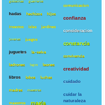
golosinas
guerreros
comunicacion
hadas
hechizos
hijos
confianza
insectos
islas
jardines
consideracion
juegos
jovenes
constancia
juguetes
la-selva
convivencia
ladrones
leones
lagos
creatividad
libros
lobos
luchas
cuidado
madres
maestras
cuidar la
naturaleza
magia
maestros