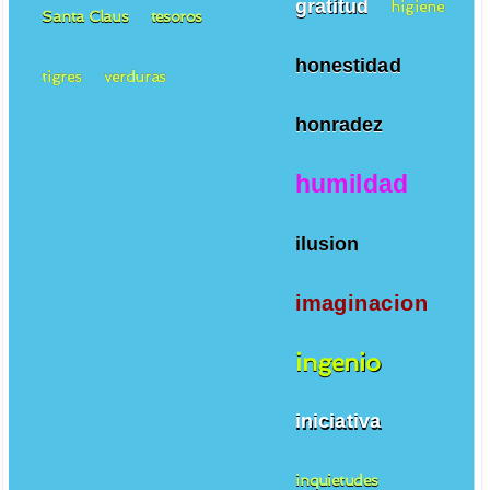
gratitud
higiene
Santa Claus
tesoros
honestidad
tigres
verduras
honradez
humildad
ilusion
imaginacion
ingenio
iniciativa
inquietudes