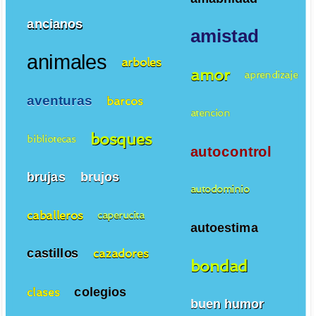
ancianos
amistad
animales
arboles
amor
aprendizaje
aventuras
barcos
atencion
bosques
bibliotecas
autocontrol
brujas
brujos
autodominio
caballeros
caperucita
autoestima
castillos
cazadores
bondad
colegios
clases
buen humor