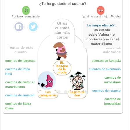
¿Te ha gustado el cuento?
Sí
No
Por favor, compártelo
Igual no era el mejor. Prueba
este otro:
Otros
La mejor elección
,
cuentos
un cuento
aún más
sobre Valorar lo
cortos
importante y evitar el
materialismo
Temas de este
Los más
cuento
valorados
cuentos de juguetes
cuentos de fantasía
EL
bosque
de la
cuentos de Papa
cuentos de aventuras
moda
Noel
cuentos de
cuentos de evitar el
autoestima
materialismo
cuentos de respeto
Los
Lagrimita
calaguarris
Joe
cuentos de amistad
cuentos de
cuentos de Santa
honestidad
Claus