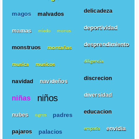
delicadeza
magos
malvados
deportividad
mamas
miedo
monos
desprendimiento
monstruos
montañas
diligencia
musica
musicos
discrecion
navidad
navideños
diversidad
niños
niñas
educacion
padres
nubes
ogros
envidia
empatía
palacios
pajaros