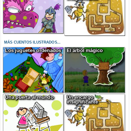
MÁS CUENTOS ILUSTRADOS...
Los juguetes ordenados
El árbol mágico
Una puerta al mundo
Un encargo
insignificante