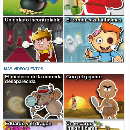
Un enfado incontrolable
El zombi cazafantasmas
MÁS VIDEOCUENTOS...
El misterio de la moneda
Gorg el gigante
desaparecida
Eduardo y el dragón
Un encargo
insignificante