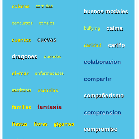
colores
comidas
buenos modales
concursos
conejos
calma
bullying
cuevas
cuentos
cariño
caridad
dragones
duendes
colaboracion
el-mar
enfermedades
compartir
escuelas
escritores
compañerismo
fantasía
familias
comprension
fiestas
flores
gigantes
compromiso