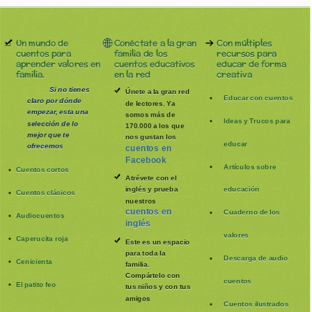
Un mundo de
Conéctate a la gran
Con múltiples
cuentos para
familia de los
recursos para
aprender valores en
cuentos educativos
educar de forma
familia.
en la red
creativa
Si no tienes
Únete a la gran red
Educar con cuentos
claro por dónde
de lectores. Ya
empezar, esta una
somos más de
Ideas y Trucos para
selección de lo
170.000 a los que
mejor que te
nos gustan los
educar
ofrecemos
cuentos en
Facebook
Artículos sobre
Cuentos cortos
Atrévete con el
inglés y prueba
educación
Cuentos clásicos
nuestros
cuentos en
Cuaderno de los
Audiocuentos
inglés
valores
Caperucita roja
Este es un espacio
para toda la
Descarga de audio
Cenicienta
familia
.
Compártelo con
cuentos
El patito feo
tus niños y con tus
amigos
Cuentos ilustrados