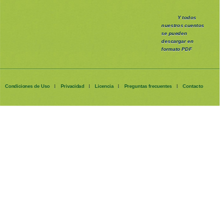
Y todos
nuestros cuentos
se pueden
descargar en
formato PDF
Condiciones de Uso
Privacidad
Licencia
Preguntas frecuentes
Contacto
|
|
|
|