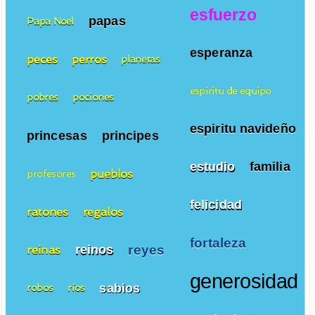
esfuerzo
papas
Papa Noel
esperanza
peces
perros
planetas
espiritu de equipo
pobres
pociones
espiritu navideño
princesas
principes
estudio
familia
pueblos
profesores
felicidad
ratones
regalos
fortaleza
reyes
reinos
reinas
generosidad
sabios
robos
ríos