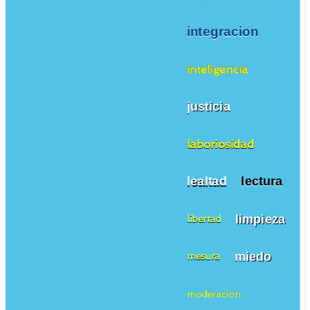
integracion
inteligencia
justicia
laboriosidad
lealtad
lectura
limpieza
libertad
miedo
mesura
moderacion