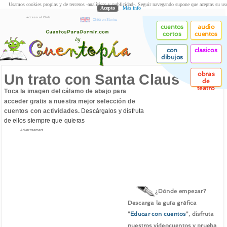
Usamos cookies propias y de terceros -analíticas y publicidad-. Seguir navegando supone que aceptas su us
Acepto
Más info
acceso al Club
Children Stories
cuentos
audio
cortos
cuentos
con
clasicos
dibujos
obras
Un trato con Santa Claus
de
teatro
Toca la imagen del cálamo de abajo para
acceder gratis a nuestra mejor selección de
cuentos con actividades.
Descárgalos y disfruta
de ellos siempre que quieras
Advertisement
¿Dónde empezar?
Descarga la guía gráfica
"
Educar con cuentos
", disfruta
nuestros videocuentos y prueba