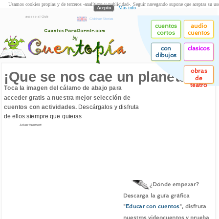
Usamos cookies propias y de terceros -analíticas y publicidad-. Seguir navegando supone que aceptas su us
Acepto
Más info
acceso al Club
Children Stories
cuentos
audio
cortos
cuentos
con
clasicos
dibujos
obras
¡Que se nos cae un planeta!
de
teatro
Toca la imagen del cálamo de abajo para
acceder gratis a nuestra mejor selección de
cuentos con actividades.
Descárgalos y disfruta
de ellos siempre que quieras
Advertisement
¿Dónde empezar?
Descarga la guía gráfica
"
Educar con cuentos
", disfruta
nuestros videocuentos y prueba