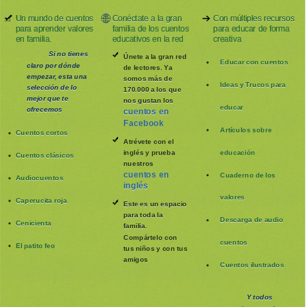
Un mundo de cuentos
Conéctate a la gran
Con múltiples recursos
para aprender valores
familia de los cuentos
para educar de forma
en familia.
educativos en la red
creativa
Si no tienes
Únete a la gran red
Educar con cuentos
claro por dónde
de lectores. Ya
empezar, esta una
somos más de
Ideas y Trucos para
selección de lo
170.000 a los que
mejor que te
nos gustan los
educar
ofrecemos
cuentos en
Facebook
Artículos sobre
Cuentos cortos
Atrévete con el
inglés y prueba
educación
Cuentos clásicos
nuestros
cuentos en
Cuaderno de los
Audiocuentos
inglés
valores
Caperucita roja
Este es un espacio
para toda la
Descarga de audio
Cenicienta
familia
.
Compártelo con
cuentos
El patito feo
tus niños y con tus
amigos
Cuentos ilustrados
Y todos