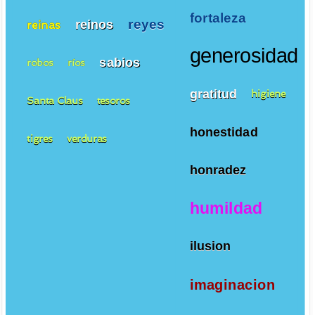
fortaleza
reyes
reinos
reinas
generosidad
sabios
robos
ríos
gratitud
higiene
Santa Claus
tesoros
honestidad
tigres
verduras
honradez
humildad
ilusion
imaginacion