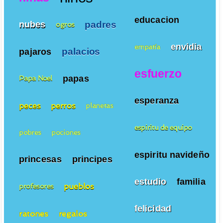
educacion
padres
nubes
ogros
envidia
empatía
palacios
pajaros
esfuerzo
papas
Papa Noel
esperanza
peces
perros
planetas
espiritu de equipo
pobres
pociones
espiritu navideño
princesas
principes
estudio
familia
pueblos
profesores
felicidad
ratones
regalos