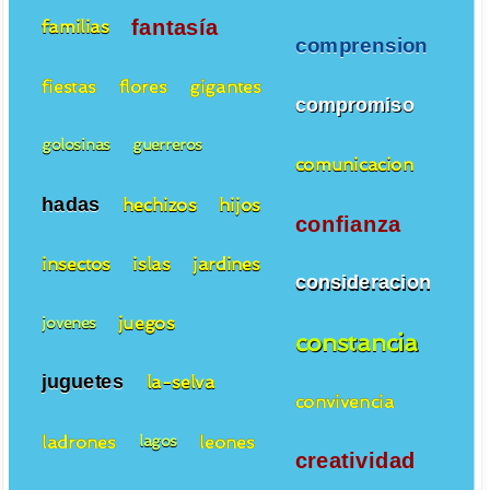
fantasía
familias
comprension
fiestas
flores
gigantes
compromiso
golosinas
guerreros
comunicacion
hadas
hechizos
hijos
confianza
insectos
islas
jardines
consideracion
juegos
jovenes
constancia
juguetes
la-selva
convivencia
ladrones
leones
lagos
creatividad