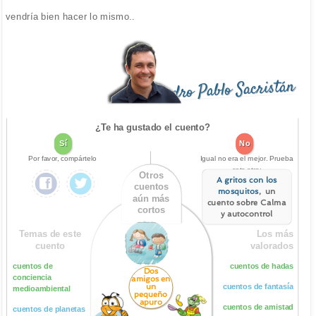
vendría bien hacer lo mismo..
Pedro Pablo Sacristán
¿Te ha gustado el cuento?
Sí
No
Por favor, compártelo
Igual no era el mejor. Prueba
este otro:
Otros
A gritos con los
cuentos
mosquitos
, un
aún más
cuento sobre Calma
cortos
y autocontrol
Temas de este
Los más
cuento
valorados
cuentos de
cuentos de hadas
Dos
conciencia
amigos en
un
cuentos de fantasía
medioambiental
pequeño
apuro
cuentos de amistad
cuentos de planetas