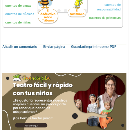
cuentos de
cuentos de papas
responsabilidad
El
El
deductivo
sartenazo
cuentos de núcleos
señor
cuentos de princesas
Tábano
cuentos de niñas
Añadir un comentario
Enviar página
Guardar/Imprimir como PDF