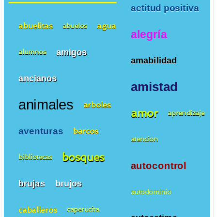
actitud positiva
abuelitas
agua
abuelos
alegría
amigos
alumnos
amabilidad
ancianos
amistad
animales
arboles
amor
aprendizaje
aventuras
barcos
atencion
bosques
bibliotecas
autocontrol
brujas
brujos
autodominio
caballeros
caperucita