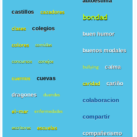
autoestima
castillos
cazadores
bondad
colegios
clases
buen humor
colores
comidas
buenos modales
concursos
conejos
calma
bullying
cuevas
cuentos
cariño
caridad
dragones
duendes
colaboracion
el-mar
enfermedades
compartir
escuelas
escritores
compañerismo