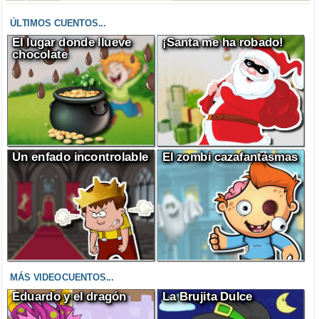
ÚLTIMOS CUENTOS...
El lugar donde llueve
¡Santa me ha robado!
chocolate
Un enfado incontrolable
El zombi cazafantasmas
MÁS VIDEOCUENTOS...
Eduardo y el dragón
La Brujita Dulce