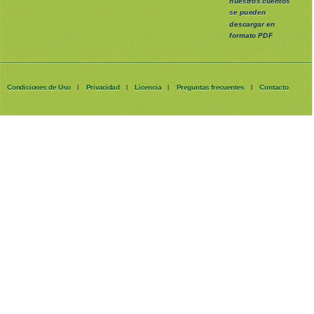
nuestros cuentos
se pueden
descargar en
formato PDF
Condiciones de Uso
Privacidad
Licencia
Preguntas frecuentes
Contacto
|
|
|
|