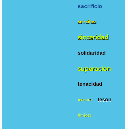
sacrificio
sencillez
sinceridad
solidaridad
superacion
tenacidad
teson
ternura
timidez