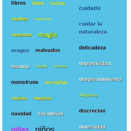
libros
lobos
luchas
cuidado
madres
maestras
cuidar la
naturaleza
magia
maestros
delicadeza
magos
malvados
deportividad
mamas
miedo
monos
desprendimiento
monstruos
montañas
diligencia
musica
musicos
discrecion
navidad
navideños
diversidad
niños
niñas