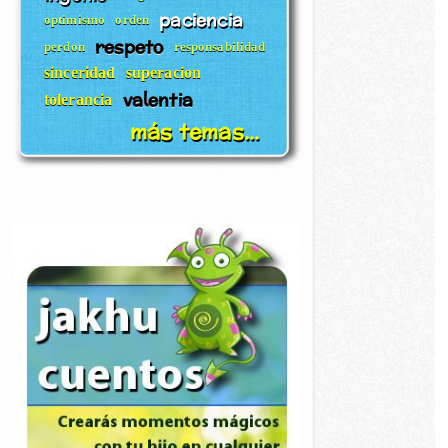
paciencia
optimismo
orden
respeto
perdon
responsabilidad
sinceridad
superacion
valentia
tolerancia
más temas...