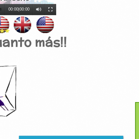
00:00
|
00:00
uanto más!!