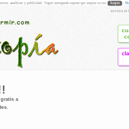
rceros -analíticas y publicidad-. Seguir navegando supone que aceptas su uso
Acepto
Má
acceso al 
cu
c
cl
!
gratis a
des.