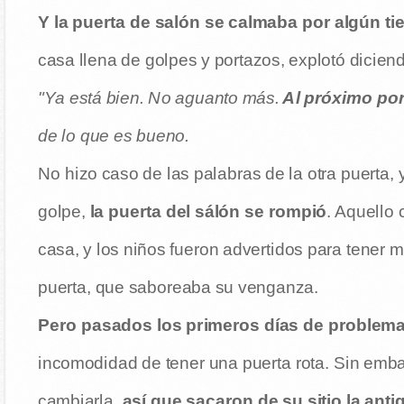
Y la puerta de salón se calmaba por algún t
casa llena de golpes y portazos, explotó dicien
"Ya está bien. No aguanto más.
Al próximo po
de lo que es bueno.
No hizo caso de las palabras de la otra puerta, 
golpe,
la puerta del sálón se rompió
. Aquello
casa, y los niños fueron advertidos para tener m
puerta, que saboreaba su venganza.
Pero pasados los primeros días de problem
incomodidad de tener una puerta rota. Sin embar
cambiarla,
así que sacaron de su sitio la anti