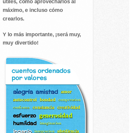
útiles, cómo aprovecharlos al
máximo, e incluso cómo
crearlos.
Y lo más importante, ¡será muy,
muy divertido!
cuentos ordenados
por valores
alegría
amistad
amor
autocontrol
bondad
comprension
constancia
creatividad
confianza
esfuerzo
generosidad
humildad
imaginacion
ingenio
obediencia
integracion