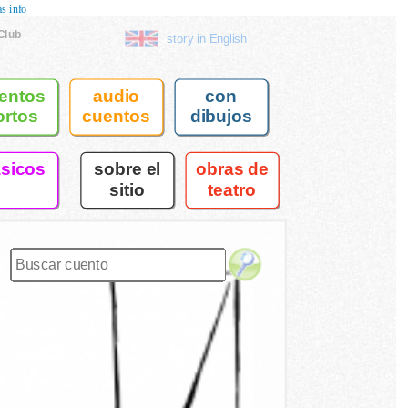
s info
Club
story in English
entos
audio
con
ortos
cuentos
dibujos
asicos
sobre el
obras de
sitio
teatro