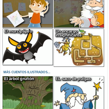
El murcipájaro
Un encargo
insignificante
MÁS CUENTOS ILUSTRADOS...
El árbol gruñón
EL saco de pulgas