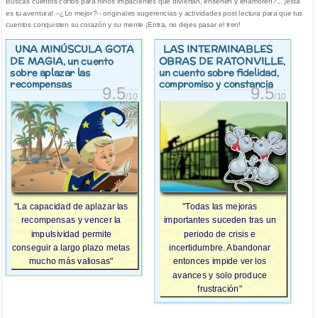
Buscas cuentos cortos para niños impacientes que diviertan, enseñen y enamoren?... ¡esta
es tu aventura! --¿Lo mejor?-- originales sugerencias y actividades post lectura para que tus
cuentos conquisten su corazón y su mente ¡Entra, no dejes pasar el tren!
UNA MINÚSCULA GOTA
LAS INTERMINABLES
DE MAGIA
OBRAS DE RATONVILLE
, un cuento
,
sobre aplazar las
un cuento sobre fidelidad,
recompensas
compromiso y constancia
9.5
9.5
/10
/10
"La capacidad de aplazar las
"Todas las mejoras
recompensas y vencer la
importantes suceden tras un
impulsividad permite
periodo de crisis e
conseguir a largo plazo metas
incertidumbre. Abandonar
mucho más valiosas"
entonces impide ver los
avances y solo produce
frustración"