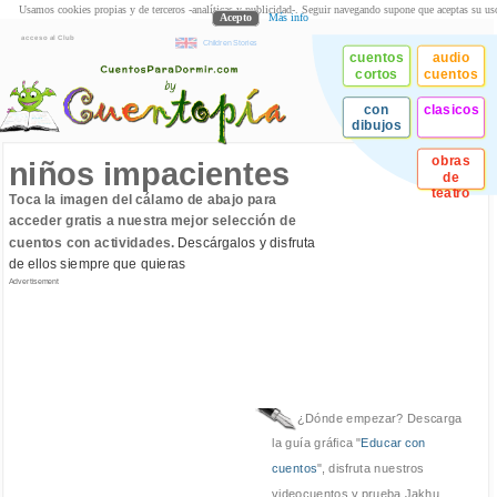
Usamos cookies propias y de terceros -analíticas y publicidad-. Seguir navegando supone que aceptas su us
Acepto
Más info
acceso al Club
Children Stories
cuentos
audio
cortos
cuentos
con
clasicos
dibujos
obras
niños impacientes
de
teatro
Toca la imagen del cálamo de abajo para
acceder gratis a nuestra mejor selección de
cuentos con actividades.
Descárgalos y disfruta
de ellos siempre que quieras
Advertisement
¿Dónde empezar? Descarga
la guía gráfica "
Educar con
cuentos
", disfruta nuestros
videocuentos y prueba Jakhu