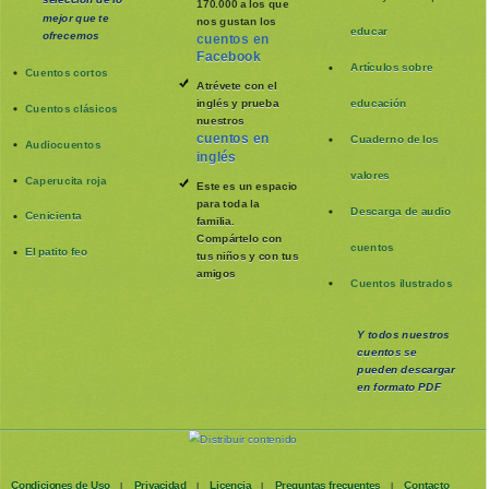
170.000 a los que
mejor que te
nos gustan los
educar
ofrecemos
cuentos en
Facebook
Artículos sobre
Cuentos cortos
Atrévete con el
inglés y prueba
educación
Cuentos clásicos
nuestros
cuentos en
Cuaderno de los
Audiocuentos
inglés
valores
Caperucita roja
Este es un espacio
para toda la
Descarga de audio
Cenicienta
familia
.
Compártelo con
cuentos
El patito feo
tus niños y con tus
amigos
Cuentos ilustrados
Y todos nuestros
cuentos se
pueden
descargar
en formato PDF
Condiciones de Uso
Privacidad
Licencia
Preguntas frecuentes
Contacto
|
|
|
|