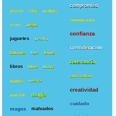
compromiso
insectos
islas
jardines
comunicacion
juegos
jovenes
confianza
juguetes
la-selva
consideracion
ladrones
leones
lagos
constancia
libros
lobos
luchas
convivencia
madres
maestras
creatividad
magia
maestros
cuidado
magos
malvados