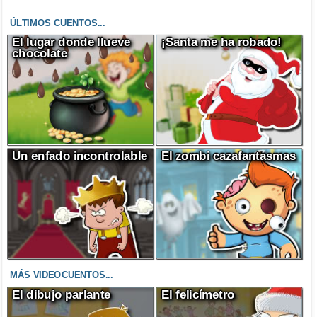
ÚLTIMOS CUENTOS...
El lugar donde llueve
¡Santa me ha robado!
chocolate
Un enfado incontrolable
El zombi cazafantasmas
MÁS VIDEOCUENTOS...
El dibujo parlante
El felicímetro