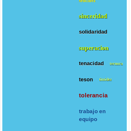
sencillez
sinceridad
solidaridad
superacion
tenacidad
ternura
teson
timidez
tolerancia
trabajo en
equipo