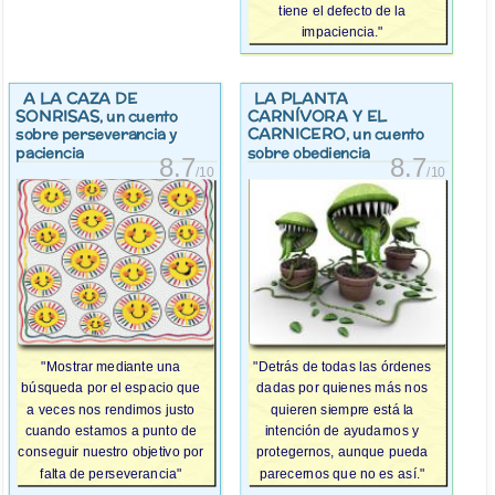
tiene el defecto de la
impaciencia."
A LA CAZA DE
LA PLANTA
SONRISAS
CARNÍVORA Y EL
, un cuento
CARNICERO
sobre perseverancia y
, un cuento
paciencia
sobre obediencia
8.7
8.7
/10
/10
"Mostrar mediante una
"Detrás de todas las órdenes
búsqueda por el espacio que
dadas por quienes más nos
a veces nos rendimos justo
quieren siempre está la
cuando estamos a punto de
intención de ayudarnos y
conseguir nuestro objetivo por
protegernos, aunque pueda
falta de perseverancia"
parecernos que no es así."