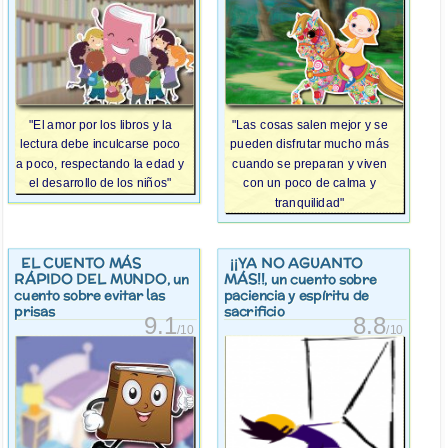
"El amor por los libros y la
"Las cosas salen mejor y se
lectura debe inculcarse poco
pueden disfrutar mucho más
a poco, respectando la edad y
cuando se preparan y viven
el desarrollo de los niños"
con un poco de calma y
tranquilidad"
EL CUENTO MÁS
¡¡YA NO AGUANTO
RÁPIDO DEL MUNDO
MÁS!!
, un
, un cuento sobre
cuento sobre evitar las
paciencia y espíritu de
prisas
sacrificio
9.1
8.8
/10
/10