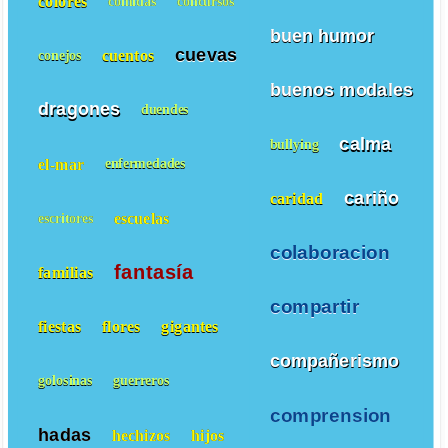
colores
comidas
concursos
buen humor
cuevas
cuentos
conejos
buenos modales
dragones
duendes
calma
bullying
el-mar
enfermedades
cariño
caridad
escuelas
escritores
colaboracion
fantasía
familias
compartir
fiestas
flores
gigantes
compañerismo
golosinas
guerreros
comprension
hadas
hechizos
hijos