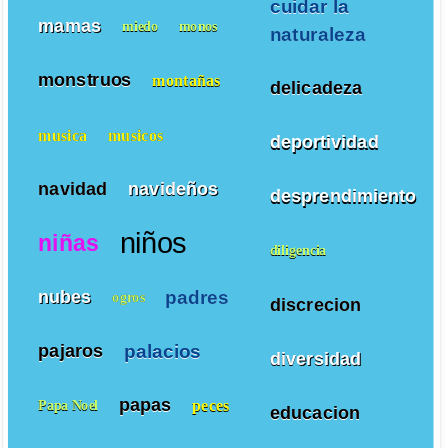
cuidar la
mamas
miedo
monos
naturaleza
monstruos
montañas
delicadeza
musica
musicos
deportividad
navidad
navideños
desprendimiento
niños
niñas
diligencia
padres
nubes
ogros
discrecion
palacios
pajaros
diversidad
papas
peces
Papa Noel
educacion