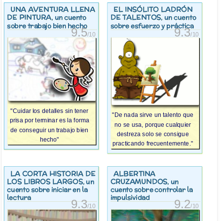
UNA AVENTURA LLENA
EL INSÓLITO LADRÓN
DE PINTURA
DE TALENTOS
, un cuento
, un cuento
sobre trabajo bien hecho
sobre esfuerzo y práctica
9.5
9.3
/10
/10
"Cuidar los detalles sin tener
"De nada sirve un talento que
prisa por terminar es la forma
no se usa, porque cualquier
de conseguir un trabajo bien
destreza solo se consigue
hecho"
practicando frecuentemente."
LA CORTA HISTORIA DE
ALBERTINA
LOS LIBROS LARGOS
CRUZAMUNDOS
, un
, un
cuento sobre iniciar en la
cuento sobre controlar la
lectura
impulsividad
9.3
9.2
/10
/10