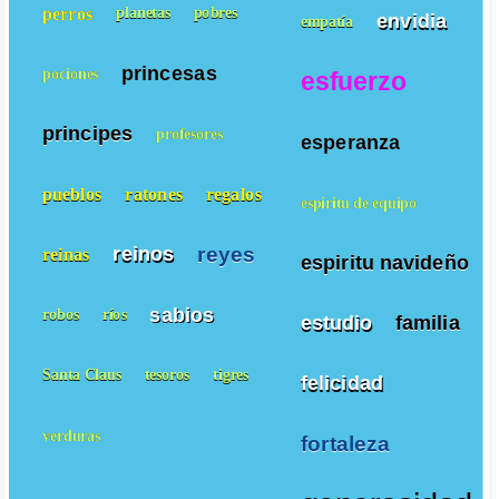
perros
planetas
pobres
envidia
empatía
princesas
pociones
esfuerzo
principes
profesores
esperanza
pueblos
ratones
regalos
espiritu de equipo
reyes
reinos
reinas
espiritu navideño
sabios
robos
ríos
estudio
familia
Santa Claus
tesoros
tigres
felicidad
verduras
fortaleza