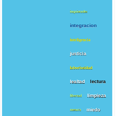
inquietudes
integracion
inteligencia
justicia
laboriosidad
lealtad
lectura
limpieza
libertad
miedo
mesura