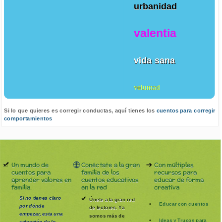
urbanidad
valentia
vida sana
voluntad
Si lo que quieres es corregir conductas, aquí tienes los
cuentos para corregir
comportamientos
Un mundo de
Conéctate a la gran
Con múltiples
cuentos para
familia de los
recursos para
aprender valores en
cuentos educativos
educar de forma
familia.
en la red
creativa
Si no tienes claro
Únete a la gran red
Educar con cuentos
por dónde
de lectores. Ya
empezar, esta una
somos más de
Ideas y Trucos para
selección de lo