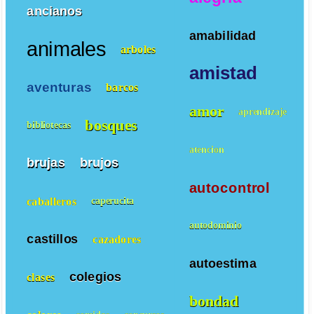
ancianos
amabilidad
animales
arboles
amistad
aventuras
barcos
amor
aprendizaje
bosques
bibliotecas
atencion
brujas
brujos
autocontrol
caballeros
caperucita
autodominio
castillos
cazadores
autoestima
colegios
clases
bondad