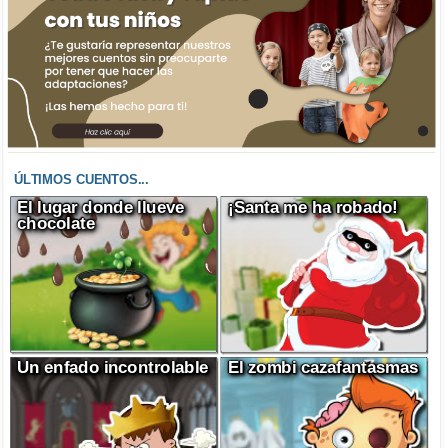
ÚLTIMOS CUENTOS...
El lugar donde llueve
¡Santa me ha robado!
chocolate
Un enfado incontrolable
El zombi cazafantasmas