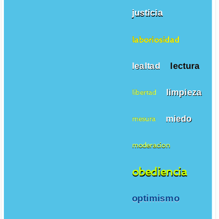
justicia
laboriosidad
lealtad
lectura
limpieza
libertad
miedo
mesura
moderacion
obediencia
optimismo