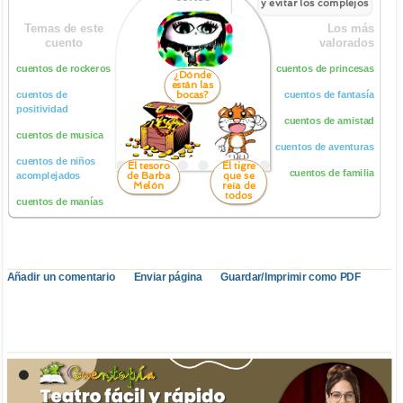
y evitar los complejos
Temas de este
Los más
cuento
valorados
cuentos de rockeros
cuentos de princesas
¿Dónde
están las
bocas?
cuentos de
cuentos de fantasía
positividad
cuentos de amistad
cuentos de musica
cuentos de aventuras
cuentos de niños
El tesoro
El tigre
cuentos de familia
de Barba
que se
acomplejados
Melón
reía de
todos
cuentos de manías
Añadir un comentario
Enviar página
Guardar/Imprimir como PDF