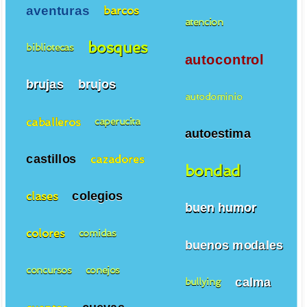
aventuras
barcos
atencion
bosques
bibliotecas
autocontrol
brujas
brujos
autodominio
caballeros
caperucita
autoestima
castillos
cazadores
bondad
colegios
clases
buen humor
colores
comidas
buenos modales
concursos
conejos
calma
bullying