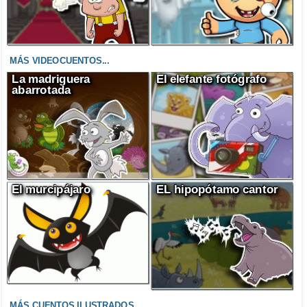
MÁS VIDEOCUENTOS...
La madriguera
El elefante fotógrafo
abarrotada
El murcipájaro
EL hipopótamo cantor
MÁS CUENTOS ILUSTRADOS...