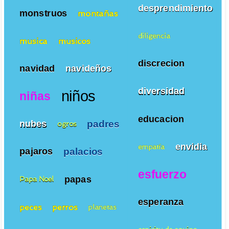
desprendimiento
monstruos
montañas
diligencia
musica
musicos
discrecion
navidad
navideños
diversidad
niños
niñas
educacion
padres
nubes
ogros
envidia
empatía
palacios
pajaros
esfuerzo
papas
Papa Noel
esperanza
peces
perros
planetas