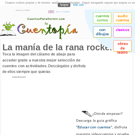
Usamos cookies propias y de terceros -analíticas y publicidad-. Seguir navegando supone que aceptas su us
Acepto
Más info
acceso al Club
story in English
cuentos
audio
cortos
cuentos
con
clasicos
dibujos
obras
La manía de la rana rockera
de
teatro
Toca la imagen del cálamo de abajo para
acceder gratis a nuestra mejor selección de
cuentos con actividades.
Descárgalos y disfruta
de ellos siempre que quieras
Advertisement
¿Dónde empezar?
Descarga la guía gráfica
"
Educar con cuentos
", disfruta
nuestros videocuentos y prueba