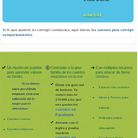
voluntad
Si lo que quieres es corregir conductas, aquí tienes los
cuentos para corregir
comportamientos
Un mundo de cuentos
Conéctate a la gran
Con múltiples recursos
para aprender valores
familia de los cuentos
para educar de forma
en familia.
educativos en la red
creativa
Si no tienes
Únete a la gran red
Educar con cuentos
claro por dónde
de lectores. Ya
empezar, esta una
somos más de
Ideas y Trucos para
selección de lo
170.000 a los que
mejor que te
nos gustan los
educar
ofrecemos
cuentos en
Facebook
Artículos sobre
Cuentos cortos
Atrévete con el
inglés y prueba
educación
Cuentos clásicos
nuestros
cuentos en