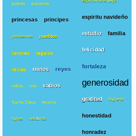
espiritu de equipo
pobres
pociones
espiritu navideño
princesas
principes
estudio
familia
pueblos
profesores
felicidad
ratones
regalos
fortaleza
reyes
reinos
reinas
generosidad
sabios
robos
ríos
gratitud
higiene
Santa Claus
tesoros
honestidad
tigres
verduras
honradez