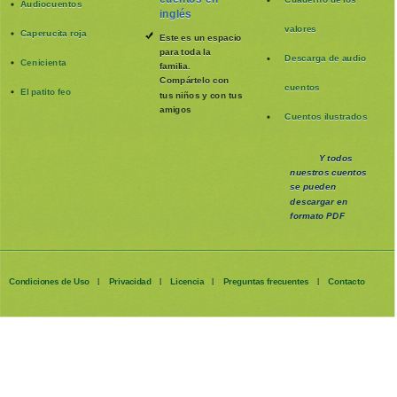
Cuaderno de los
Audiocuentos
inglés
valores
Caperucita roja
Este es un espacio
para toda la
Descarga de audio
Cenicienta
familia
.
Compártelo con
cuentos
El patito feo
tus niños y con tus
amigos
Cuentos ilustrados
Y todos
nuestros cuentos
se pueden
descargar en
formato PDF
Condiciones de Uso
Privacidad
Licencia
Preguntas frecuentes
Contacto
|
|
|
|