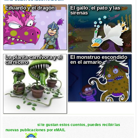
Eduardo y el dragón
El gallo, el pato y las
sirenas
La planta carnívora y el
El monstruo escondido
carnicero
en el armario
si te gustan estos cuentos, puedes recibir las
nuevas publicaciones por eMAIL