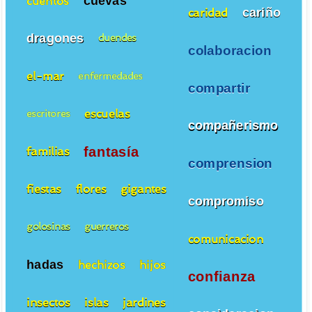
cuevas
cuentos
cariño
caridad
dragones
duendes
colaboracion
el-mar
enfermedades
compartir
escuelas
escritores
compañerismo
fantasía
familias
comprension
fiestas
flores
gigantes
compromiso
golosinas
guerreros
comunicacion
hadas
hechizos
hijos
confianza
insectos
islas
jardines