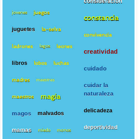
consideracion
juegos
jovenes
constancia
juguetes
la-selva
convivencia
ladrones
leones
lagos
creatividad
libros
lobos
luchas
cuidado
madres
maestras
cuidar la
naturaleza
magia
maestros
delicadeza
magos
malvados
deportividad
mamas
miedo
monos