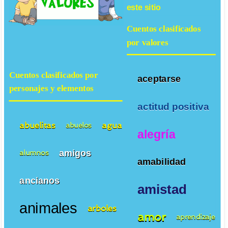
este sitio
Cuentos clasificados
por valores
Cuentos clasificados por
aceptarse
personajes y elementos
actitud positiva
abuelitas
agua
abuelos
alegría
amigos
alumnos
amabilidad
ancianos
amistad
animales
arboles
amor
aprendizaje