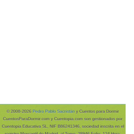
© 2008-2026
Pedro Pablo Sacristán
y Cuentos para Dormir
CuentosParaDormir.com y Cuentopia.com son gestionados por
Cuentopia Educativa SL, NIF B86241346, sociedad inscrita en el
registro Mercantil de Madrid, al Tomo: 28946 Folio: 124 Hoja: