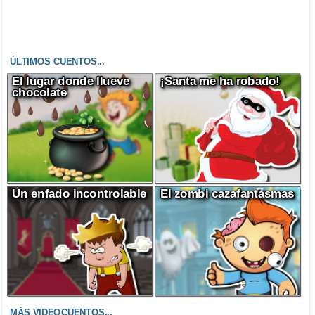
ÚLTIMOS CUENTOS...
El lugar donde llueve
¡Santa me ha robado!
chocolate
Un enfado incontrolable
El zombi cazafantasmas
MÁS VIDEOCUENTOS...