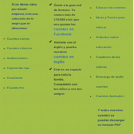
Si no tienes claro
Únete a la gran red
Educar con cuentos
por dónde
de lectores. Ya
empezar, esta una
somos más de
Ideas y Trucos para
selección de lo
170.000 a los que
mejor que te
nos gustan los
educar
ofrecemos
cuentos en
Facebook
Artículos sobre
Cuentos cortos
Atrévete con el
inglés y prueba
educación
Cuentos clásicos
nuestros
cuentos en
Cuaderno de los
Audiocuentos
inglés
valores
Caperucita roja
Este es un espacio
para toda la
Descarga de audio
Cenicienta
familia
.
Compártelo con
cuentos
El patito feo
tus niños y con tus
amigos
Cuentos ilustrados
Y todos nuestros
cuentos se
pueden
descargar
en formato PDF