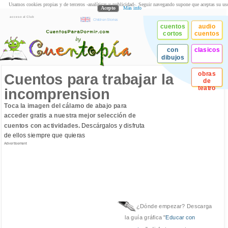
Usamos cookies propias y de terceros -analíticas y publicidad-. Seguir navegando supone que aceptas su us
Acepto
Más info
acceso al Club
Children Stories
cuentos
audio
cortos
cuentos
con
clasicos
dibujos
obras
Cuentos para trabajar la
de
teatro
incomprension
Toca la imagen del cálamo de abajo para
acceder gratis a nuestra mejor selección de
cuentos con actividades.
Descárgalos y disfruta
de ellos siempre que quieras
Advertisement
¿Dónde empezar? Descarga
la guía gráfica "
Educar con