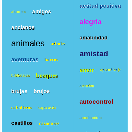
actitud positiva
amigos
alumnos
alegría
ancianos
amabilidad
animales
arboles
amistad
aventuras
barcos
amor
aprendizaje
bosques
bibliotecas
atencion
brujas
brujos
autocontrol
caballeros
caperucita
autodominio
castillos
cazadores