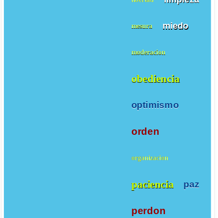
miedo
mesura
moderacion
obediencia
optimismo
orden
organizacion
paciencia
paz
perdon