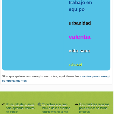
trabajo en
equipo
urbanidad
valentia
vida sana
voluntad
Si lo que quieres es corregir conductas, aquí tienes los
cuentos para corregir
comportamientos
Un mundo de cuentos
Conéctate a la gran
Con múltiples recursos
para aprender valores
familia de los cuentos
para educar de forma
en familia.
educativos en la red
creativa