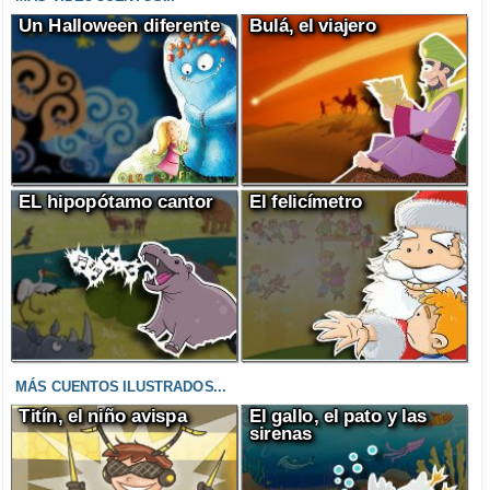
Un Halloween diferente
Bulá, el viajero
EL hipopótamo cantor
El felicímetro
MÁS CUENTOS ILUSTRADOS...
Titín, el niño avispa
El gallo, el pato y las
sirenas