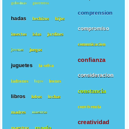
golosinas
guerreros
comprension
hadas
hechizos
hijos
compromiso
insectos
islas
jardines
comunicacion
juegos
jovenes
confianza
juguetes
la-selva
consideracion
ladrones
leones
lagos
constancia
libros
lobos
luchas
convivencia
madres
maestras
creatividad
magia
maestros