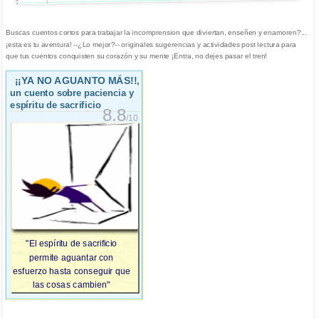
Buscas cuentos cortos para trabajar la incomprension que diviertan, enseñen y enamoren?...
¡esta es tu aventura! --¿Lo mejor?-- originales sugerencias y actividades post lectura para
que tus cuentos conquisten su corazón y su mente ¡Entra, no dejes pasar el tren!
¡¡YA NO AGUANTO MÁS!!
,
un cuento sobre paciencia y
espíritu de sacrificio
8.8
/10
"El espíritu de sacrificio
permite aguantar con
esfuerzo hasta conseguir que
las cosas cambien"