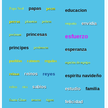
papas
peces
Papa Noel
educacion
perros
planetas
pobres
envidia
empatía
princesas
pociones
esfuerzo
principes
profesores
esperanza
pueblos
ratones
regalos
espiritu de equipo
reyes
reinos
reinas
espiritu navideño
sabios
robos
ríos
estudio
familia
Santa Claus
tesoros
tigres
felicidad