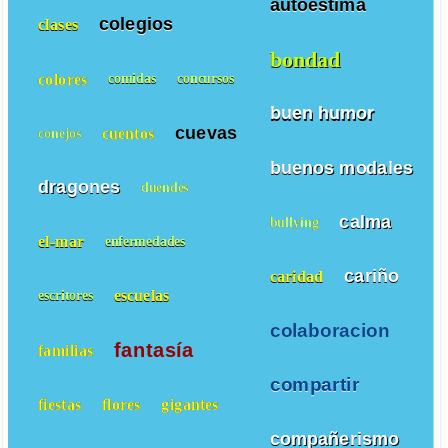
autoestima
colegios
clases
bondad
colores
comidas
concursos
buen humor
cuevas
cuentos
conejos
buenos modales
dragones
duendes
calma
bullying
el-mar
enfermedades
cariño
caridad
escuelas
escritores
colaboracion
fantasía
familias
compartir
fiestas
flores
gigantes
compañerismo