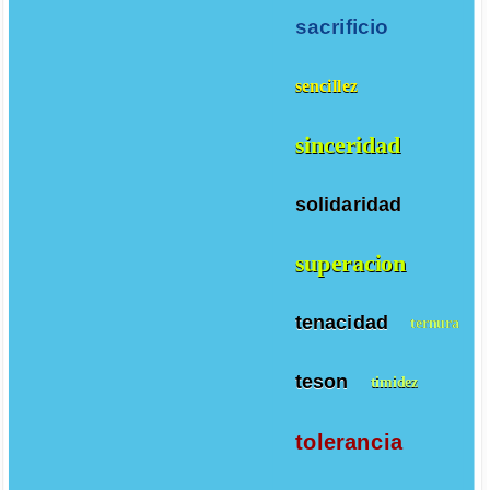
sacrificio
sencillez
sinceridad
solidaridad
superacion
tenacidad
ternura
teson
timidez
tolerancia