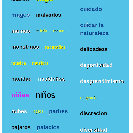
cuidado
magos
malvados
cuidar la
mamas
miedo
monos
naturaleza
monstruos
montañas
delicadeza
musica
musicos
deportividad
navidad
navideños
desprendimiento
niños
niñas
diligencia
padres
nubes
ogros
discrecion
palacios
pajaros
diversidad