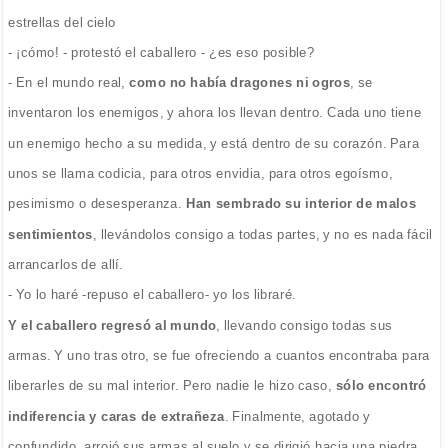
estrellas del cielo
- ¡cómo! - protestó el caballero - ¿es eso posible?
- En el mundo real,
como no había dragones ni ogros
, se
inventaron los enemigos, y ahora los llevan dentro. Cada uno tiene
un enemigo hecho a su medida, y está dentro de su corazón. Para
unos se llama codicia, para otros envidia, para otros egoísmo,
pesimismo o desesperanza.
Han sembrado su interior de malos
sentimientos
, llevándolos consigo a todas partes, y no es nada fácil
arrancarlos de allí.
- Yo lo haré -repuso el caballero- yo los libraré.
Y el caballero regresó al mundo
, llevando consigo todas sus
armas. Y uno tras otro, se fue ofreciendo a cuantos encontraba para
liberarles de su mal interior. Pero nadie le hizo caso,
sólo encontró
indiferencia y caras de extrañeza
. Finalmente, agotado y
confundido, arrojó sus armas al suelo y se dirigió hacia una piedra