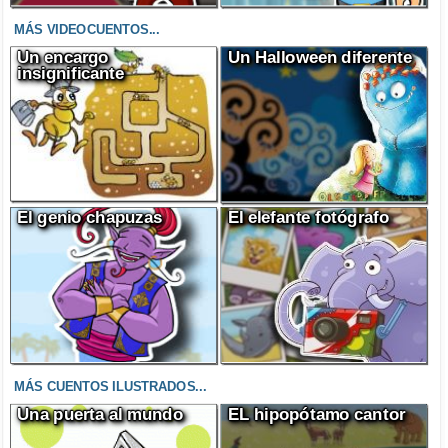
MÁS VIDEOCUENTOS...
Un encargo
Un Halloween diferente
insignificante
El genio chapuzas
El elefante fotógrafo
MÁS CUENTOS ILUSTRADOS...
Una puerta al mundo
EL hipopótamo cantor