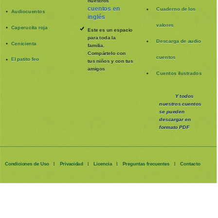
nuestros
cuentos en
Cuaderno de los
Audiocuentos
inglés
valores
Caperucita roja
Este es un espacio
para toda la
Descarga de audio
Cenicienta
familia
.
Compártelo con
cuentos
El patito feo
tus niños y con tus
amigos
Cuentos ilustrados
Y todos
nuestros cuentos
se pueden
descargar en
formato PDF
Condiciones de Uso
Privacidad
Licencia
Preguntas frecuentes
Contacto
|
|
|
|