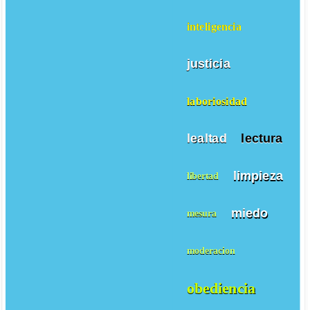
inteligencia
justicia
laboriosidad
lealtad
lectura
limpieza
libertad
miedo
mesura
moderacion
obediencia