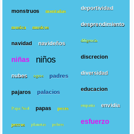
deportividad
monstruos
montañas
desprendimiento
musica
musicos
diligencia
navidad
navideños
discrecion
niños
niñas
diversidad
padres
nubes
ogros
educacion
palacios
pajaros
envidia
empatía
papas
peces
Papa Noel
esfuerzo
perros
planetas
pobres