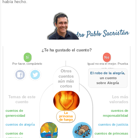
había hecho.
Pedro Pablo Sacristán
¿Te ha gustado el cuento?
Sí
No
Por favor, compártelo
Igual no era el mejor. Prueba
este otro:
Otros
El robo de la alegría
,
cuentos
un cuento
aún más
sobre Alegría
cortos
Temas de este
Los más
cuento
valorados
cuentos de
cuentos de
La
generosidad
responsabilidad
princesa
de fuego
cuentos de alegría
cuentos de justicia
cuentos de
cuentos de princesas