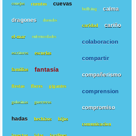
cuevas
cuentos
conejos
calma
bullying
dragones
duendes
cariño
caridad
el-mar
enfermedades
colaboracion
escuelas
escritores
compartir
fantasía
familias
compañerismo
fiestas
flores
gigantes
comprension
golosinas
guerreros
compromiso
hadas
hechizos
hijos
comunicacion
insectos
islas
jardines