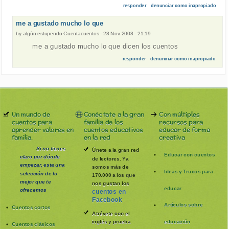
responder
denunciar como inapropiado
me a gustado mucho lo que
by
algún estupendo Cuentacuentos
-
28 Nov 2008 - 21:19
me a gustado mucho lo que dicen los cuentos
responder
denunciar como inapropiado
Un mundo de
Conéctate a la gran
Con múltiples
cuentos para
familia de los
recursos para
aprender valores en
cuentos educativos
educar de forma
familia.
en la red
creativa
Si no tienes
Únete a la gran red
Educar con cuentos
claro por dónde
de lectores. Ya
empezar, esta una
somos más de
Ideas y Trucos para
selección de lo
170.000 a los que
mejor que te
nos gustan los
educar
ofrecemos
cuentos en
Facebook
Artículos sobre
Cuentos cortos
Atrévete con el
inglés y prueba
educación
Cuentos clásicos