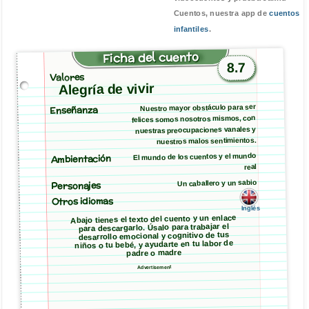
Cuentos, nuestra app de
cuentos
infantiles
.
Ficha del cuento
8.7
Valores
Alegría de vivir
Nuestro mayor obstáculo para ser
Enseñanza
felices somos nosotros mismos, con
nuestras preocupaciones vanales y
nuestros malos sentimientos.
Ambientación
El mundo de los cuentos y el mundo
real
Un caballero y un sabio
Personajes
Otros idiomas
Inglés
Abajo tienes el texto del cuento y un enlace
para descargarlo. Úsalo para trabajar el
desarrollo emocional y cognitivo de tus
niños o tu bebé, y ayudarte en tu labor de
padre o madre
Advertisement