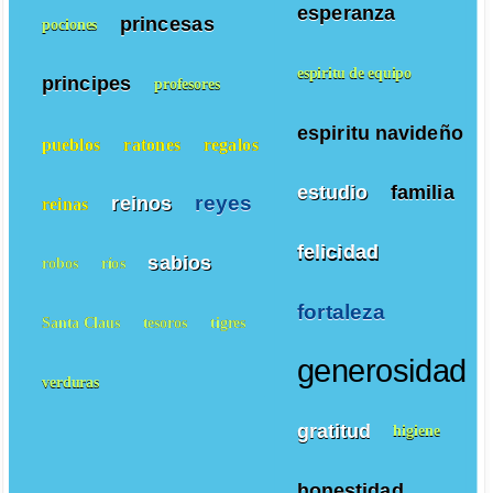
esperanza
princesas
pociones
espiritu de equipo
principes
profesores
espiritu navideño
pueblos
ratones
regalos
estudio
familia
reyes
reinos
reinas
felicidad
sabios
robos
ríos
fortaleza
Santa Claus
tesoros
tigres
generosidad
verduras
gratitud
higiene
honestidad