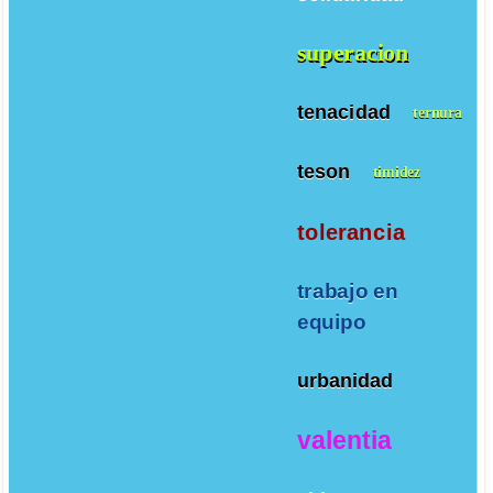
superacion
tenacidad
ternura
teson
timidez
tolerancia
trabajo en
equipo
urbanidad
valentia