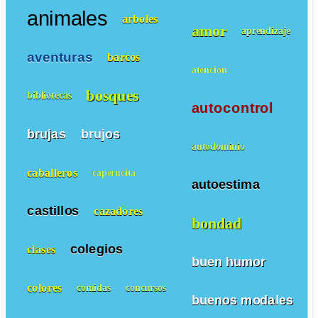
animales
arboles
amor
aprendizaje
aventuras
barcos
atencion
bosques
bibliotecas
autocontrol
brujas
brujos
autodominio
caballeros
caperucita
autoestima
castillos
cazadores
bondad
colegios
clases
buen humor
colores
comidas
concursos
buenos modales