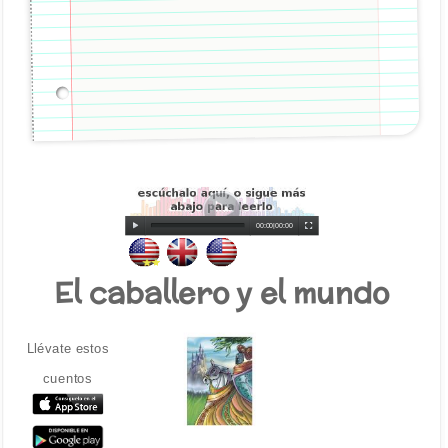
00:00
|
00:00
El caballero y el mundo
Llévate estos
cuentos