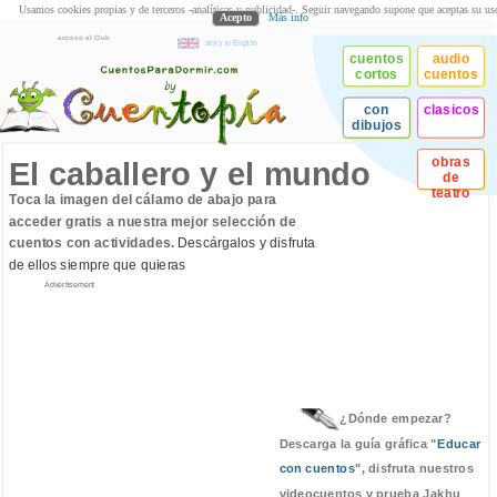
Usamos cookies propias y de terceros -analíticas y publicidad-. Seguir navegando supone que aceptas su us
Acepto
Más info
acceso al Club
story in English
cuentos
audio
cortos
cuentos
con
clasicos
dibujos
obras
El caballero y el mundo
de
teatro
Toca la imagen del cálamo de abajo para
acceder gratis a nuestra mejor selección de
cuentos con actividades.
Descárgalos y disfruta
de ellos siempre que quieras
Advertisement
¿Dónde empezar?
Descarga la guía gráfica "
Educar
con cuentos
", disfruta nuestros
videocuentos y prueba Jakhu