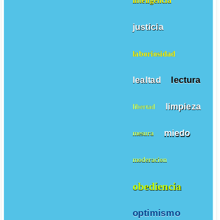
inteligencia
justicia
laboriosidad
lealtad
lectura
limpieza
libertad
miedo
mesura
moderacion
obediencia
optimismo