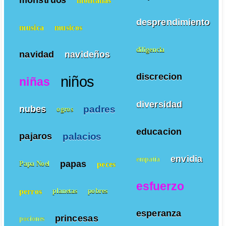
desprendimiento
musica
musicos
diligencia
navidad
navideños
discrecion
niños
niñas
diversidad
padres
nubes
ogros
educacion
palacios
pajaros
envidia
empatía
papas
peces
Papa Noel
esfuerzo
perros
planetas
pobres
esperanza
princesas
pociones