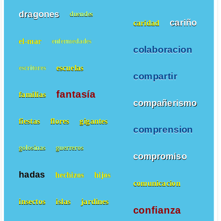
dragones
duendes
cariño
caridad
el-mar
enfermedades
colaboracion
escuelas
escritores
compartir
fantasía
familias
compañerismo
fiestas
flores
gigantes
comprension
golosinas
guerreros
compromiso
hadas
hechizos
hijos
comunicacion
insectos
islas
jardines
confianza