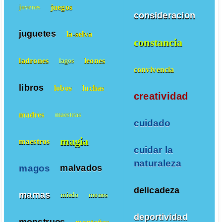
juegos
jovenes
consideracion
juguetes
la-selva
constancia
ladrones
leones
lagos
convivencia
libros
lobos
luchas
creatividad
madres
maestras
cuidado
magia
maestros
cuidar la
naturaleza
magos
malvados
delicadeza
mamas
miedo
monos
deportividad
monstruos
montañas