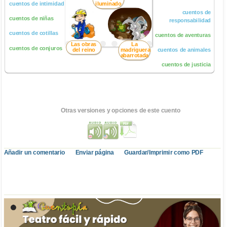
cuentos de intimidad
iluminado
cuentos de
cuentos de niñas
responsabilidad
cuentos de cotillas
cuentos de aventuras
Las obras
La
cuentos de conjuros
del reino
madriguera
cuentos de animales
abarrotada
cuentos de justicia
Otras versiones y opciones de este cuento
Añadir un comentario
Enviar página
Guardar/Imprimir como PDF