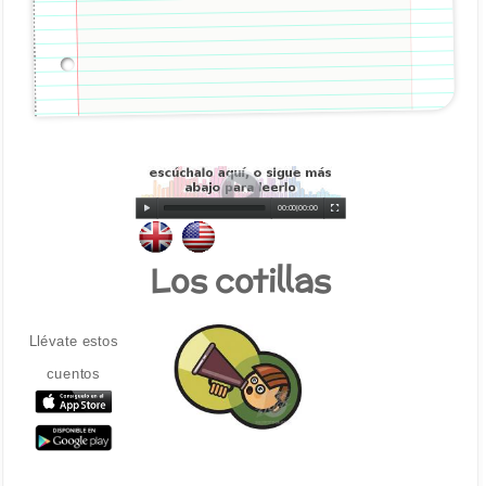
00:00
|
00:00
Los cotillas
Llévate estos
cuentos