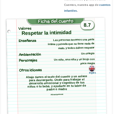
Cuentos, nuestra app de
cuentos
infantiles
.
Ficha del cuento
8.7
Valores
Respetar la intimidad
Las personas tenemos una parte
Enseñanza
íntima y privada que no tiene nada de
malo, y todos deben respetar
Ambientación
Un colegio
Un niño, una niña y un brujo con
Personajes
poca magia
Otros idiomas
Inglés
Abajo tienes el texto del cuento y un enlace
para descargarlo. Úsalo para trabajar el
desarrollo emocional y cognitivo de tus
niños o tu bebé, y ayudarte en tu labor de
padre o madre
Advertisement