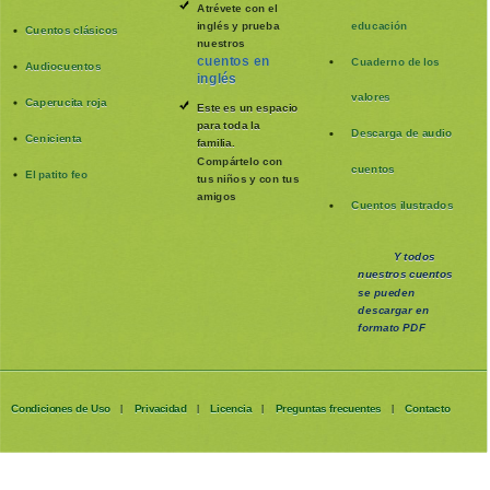
Atrévete con el
inglés y prueba
educación
Cuentos clásicos
nuestros
cuentos en
Cuaderno de los
Audiocuentos
inglés
valores
Caperucita roja
Este es un espacio
para toda la
Descarga de audio
Cenicienta
familia
.
Compártelo con
cuentos
El patito feo
tus niños y con tus
amigos
Cuentos ilustrados
Y todos
nuestros cuentos
se pueden
descargar en
formato PDF
Condiciones de Uso
Privacidad
Licencia
Preguntas frecuentes
Contacto
|
|
|
|