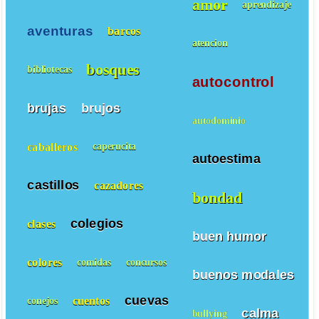
amor
aprendizaje
aventuras
barcos
atencion
bosques
bibliotecas
autocontrol
brujas
brujos
autodominio
caballeros
caperucita
autoestima
castillos
cazadores
bondad
colegios
clases
buen humor
colores
comidas
concursos
buenos modales
cuevas
cuentos
conejos
calma
bullying