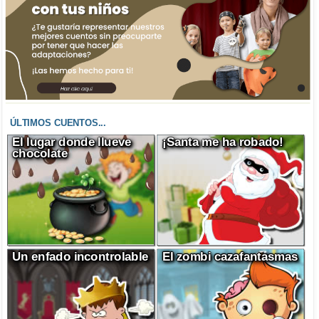
ÚLTIMOS CUENTOS...
El lugar donde llueve
¡Santa me ha robado!
chocolate
Un enfado incontrolable
El zombi cazafantasmas