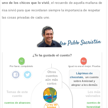
uno de los chicos que lo vivió
, el recuerdo de aquella mañana de
risa sirvió para que recordaran siempre la importancia de respetar
las cosas privadas de cada uno.
Pedro Pablo Sacristán
¿Te ha gustado el cuento?
Sí
No
Por favor, compártelo
Igual no era el mejor. Prueba
este otro:
Otros
Lágrimas de
cuentos
chocolate
, un cuento
aún más
sobre Amistad y
cortos
alegrar a los demás
Temas de este
Los más
cuento
valorados
cuentos de altavoces
cuentos de
La ley del
honestidad
bosque