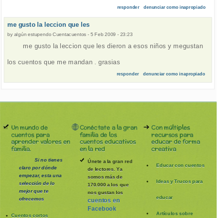
responder
denunciar como inapropiado
me gusto la leccion que les
by
algún estupendo Cuentacuentos
-
5 Feb 2009 - 23:23
me gusto la leccion que les dieron a esos niños y megustan
los cuentos que me mandan . grasias
responder
denunciar como inapropiado
Un mundo de
Conéctate a la gran
Con múltiples
cuentos para
familia de los
recursos para
aprender valores en
cuentos educativos
educar de forma
familia.
en la red
creativa
Si no tienes
Únete a la gran red
Educar con cuentos
claro por dónde
de lectores. Ya
empezar, esta una
somos más de
Ideas y Trucos para
selección de lo
170.000 a los que
mejor que te
nos gustan los
educar
ofrecemos
cuentos en
Facebook
Artículos sobre
Cuentos cortos