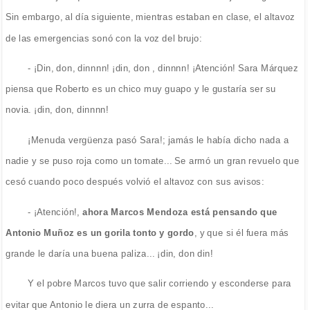
Sin embargo, al día siguiente, mientras estaban en clase, el altavoz
de las emergencias sonó con la voz del brujo:
- ¡Din, don, dinnnn! ¡din, don , dinnnn! ¡Atención! Sara Márquez
piensa que Roberto es un chico muy guapo y le gustaría ser su
novia. ¡din, don, dinnnn!
¡Menuda vergüenza pasó Sara!; jamás le había dicho nada a
nadie y se puso roja como un tomate... Se armó un gran revuelo que
cesó cuando poco después volvió el altavoz con sus avisos:
- ¡Atención!,
ahora Marcos Mendoza está pensando que
Antonio Muñoz es un gorila tonto y gordo
, y que si él fuera más
grande le daría una buena paliza... ¡din, don din!
Y el pobre Marcos tuvo que salir corriendo y esconderse para
evitar que Antonio le diera un zurra de espanto...