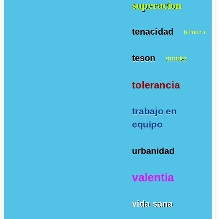
superacion
tenacidad
ternura
teson
timidez
tolerancia
trabajo en
equipo
urbanidad
valentia
vida sana