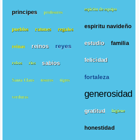
espiritu de equipo
principes
profesores
espiritu navideño
pueblos
ratones
regalos
estudio
familia
reyes
reinos
reinas
felicidad
sabios
robos
ríos
fortaleza
Santa Claus
tesoros
tigres
generosidad
verduras
gratitud
higiene
honestidad