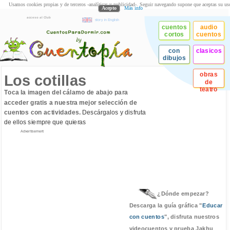
Usamos cookies propias y de terceros -analíticas y publicidad-. Seguir navegando supone que aceptas su us
Acepto
Más info
acceso al Club
story in English
cuentos
audio
cortos
cuentos
con
clasicos
dibujos
obras
Los cotillas
de
teatro
Toca la imagen del cálamo de abajo para
acceder gratis a nuestra mejor selección de
cuentos con actividades.
Descárgalos y disfruta
de ellos siempre que quieras
Advertisement
¿Dónde empezar?
Descarga la guía gráfica "
Educar
con cuentos
", disfruta nuestros
videocuentos y prueba Jakhu