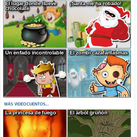
El lugar donde llueve
¡Santa me ha robado!
chocolate
Un enfado incontrolable
El zombi cazafantasmas
MÁS VIDEOCUENTOS...
La princesa de fuego
El árbol gruñón