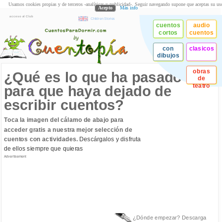
Usamos cookies propias y de terceros -analíticas y publicidad-. Seguir navegando supone que aceptas su us
Acepto
Más info
acceso al Club
Children Stories
cuentos
audio
cortos
cuentos
con
clasicos
dibujos
obras
¿Qué es lo que ha pasado
de
teatro
para que haya dejado de
escribir cuentos?
Toca la imagen del cálamo de abajo para
acceder gratis a nuestra mejor selección de
cuentos con actividades.
Descárgalos y disfruta
de ellos siempre que quieras
Advertisement
¿Dónde empezar? Descarga