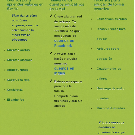
aprender valores en
cuentos educativos
educar de forma
familia.
en la red
creativa
Si no tienes claro
Únete a la gran red
Educar con cuentos
por dónde
de lectores. Ya
empezar, esta una
somos más de
Ideas y Trucos para
selección de lo
170.000 a los que
mejor que te
nos gustan los
educar
ofrecemos
cuentos en
Facebook
Artículos sobre
Cuentos cortos
Atrévete con el
inglés y prueba
educación
Cuentos clásicos
nuestros
cuentos en
Cuaderno de los
Audiocuentos
inglés
valores
Caperucita roja
Este es un espacio
para toda la
Descarga de audio
Cenicienta
familia
.
Compártelo con
cuentos
El patito feo
tus niños y con tus
amigos
Cuentos ilustrados
Y todos nuestros
cuentos se
pueden
descargar