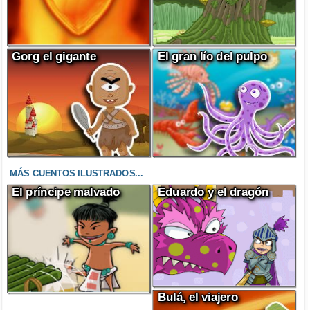
Gorg el gigante
El gran lío del pulpo
MÁS CUENTOS ILUSTRADOS...
El príncipe malvado
Eduardo y el dragón
Bulá, el viajero