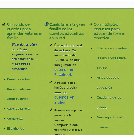
Un mundo de
Conéctate a la gran
Con múltiples
cuentos para
familia de los
recursos para
aprender valores en
cuentos educativos
educar de forma
familia.
en la red
creativa
Si no tienes claro
Únete a la gran red
Educar con cuentos
por dónde
de lectores. Ya
empezar, esta una
somos más de
Ideas y Trucos para
selección de lo
170.000 a los que
mejor que te
nos gustan los
educar
ofrecemos
cuentos en
Facebook
Artículos sobre
Cuentos cortos
Atrévete con el
inglés y prueba
educación
Cuentos clásicos
nuestros
cuentos en
Cuaderno de los
Audiocuentos
inglés
valores
Caperucita roja
Este es un espacio
para toda la
Descarga de audio
Cenicienta
familia
.
Compártelo con
cuentos
El patito feo
tus niños y con tus
amigos