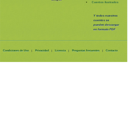
Cuentos ilustrados
Y todos nuestros
cuentos se
pueden
descargar
en formato PDF
Condiciones de Uso
Privacidad
Licencia
Preguntas frecuentes
Contacto
|
|
|
|