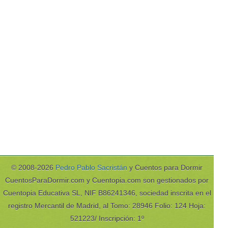
© 2008-2026
Pedro Pablo Sacristán
y Cuentos para Dormir
CuentosParaDormir.com y Cuentopia.com son gestionados por
Cuentopia Educativa SL, NIF B86241346, sociedad inscrita en el
registro Mercantil de Madrid, al Tomo: 28946 Folio: 124 Hoja:
521223/ Inscripción: 1º