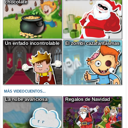
chocolate
Un enfado incontrolable
El zombi cazafantasmas
MÁS VIDEOCUENTOS...
La nube avariciosa
Regalos de Navidad