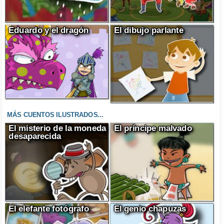
Eduardo y el dragón
El dibujo parlante
MÁS CUENTOS ILUSTRADOS...
El misterio de la moneda
El príncipe malvado
desaparecida
El elefante fotógrafo
El genio chapuzas