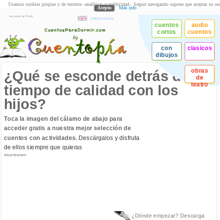
Usamos cookies propias y de terceros -analíticas y publicidad-. Seguir navegando supone que aceptas su us
Acepto
Más info
acceso al Club
Children Stories
cuentos
audio
cortos
cuentos
con
clasicos
dibujos
obras
¿Qué se esconde detrás del
de
teatro
tiempo de calidad con los
hijos?
Toca la imagen del cálamo de abajo para
acceder gratis a nuestra mejor selección de
cuentos con actividades.
Descárgalos y disfruta
de ellos siempre que quieras
Advertisement
¿Dónde empezar? Descarga