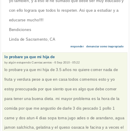
yo tambien, y a eso le he sumado que debe ser muy educado y
con ello lograra que todos lo respeten. Asi que a estudiar y a
educarse mucho!!!!
Bendiciones
Linda de Sacramento, CA
responder
denunciar como inapropiado
lo probare ya que mi hija de
by
algún estupendo Cuentacuentos
-
6 Sep 2010 - 05:22
lo probare ya que mi hija de 3.5 años no quiere comer nada de
fruta y verdura pese a que en casa todos comemos esto y yo
estoy preocupada por que siento que es algo que debe comer
para tener una buena dieta. mi mayor problema es la hora de la
comida por que me angustio de darle 3 dis pescado 1 pollo 1
carne y dos atun 4 dias sopa toma jugo ades o de arandano, agua
jamon salchicha, gelatina y el queso oaxaca le facina y a veces el