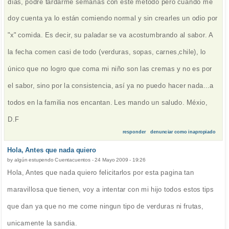
días, podré tardarme semanas con este método pero cuando me
doy cuenta ya lo están comiendo normal y sin crearles un odio por
"x" comida. Es decir, su paladar se va acostumbrando al sabor. A
la fecha comen casi de todo (verduras, sopas, carnes,chile), lo
único que no logro que coma mi niño son las cremas y no es por
el sabor, sino por la consistencia, así ya no puedo hacer nada...a
todos en la familia nos encantan. Les mando un saludo. Méxio,
D.F
responder
denunciar como inapropiado
Hola, Antes que nada quiero
by
algún estupendo Cuentacuentos
-
24 Mayo 2009 - 19:26
Hola, Antes que nada quiero felicitarlos por esta pagina tan
maravillosa que tienen, voy a intentar con mi hijo todos estos tips
que dan ya que no me come ningun tipo de verduras ni frutas,
unicamente la sandia.