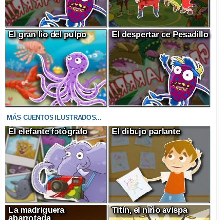
El gran lío del pulpo
El despertar de Pesadillo
MÁS CUENTOS ILUSTRADOS...
El elefante fotógrafo
El dibujo parlante
La madriguera
Titín, el niño avispa
abarrotada