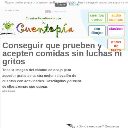
Usamos cookies propias y de terceros -analíticas y publicidad-. Seguir navegando supone que aceptas su us
Acepto
Más info
acceso al Club
Children Stories
cuentos
audio
cortos
cuentos
con
clasicos
dibujos
obras
Conseguir que prueben y
de
teatro
acepten comidas sin luchas ni
gritos
Toca la imagen del cálamo de abajo para
acceder gratis a nuestra mejor selección de
cuentos con actividades.
Descárgalos y disfruta
de ellos siempre que quieras
Advertisement
¿Dónde empezar? Descarga