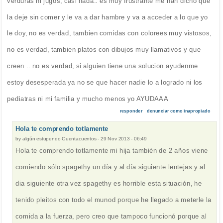
verduras ni jugos, casi nada.. es muy frustrante me han dicho que
la deje sin comer y le va a dar hambre y va a acceder a lo que yo
le doy, no es verdad, tambien comidas con colorees muy vistosos,
no es verdad, tambien platos con dibujos muy llamativos y que
creen .. no es verdad, si alguien tiene una solucion ayudenme
estoy desesperada ya no se que hacer nadie lo a logrado ni los
pediatras ni mi familia y mucho menos yo AYUDAAA
responder
denunciar como inapropiado
Hola te comprendo totlamente
by
algún estupendo Cuentacuentos
-
29 Nov 2013 - 06:49
Hola te comprendo totlamente mi hija también de 2 años viene
comiendo sólo spagethy un día y al día siguiente lentejas y al
dia siguiente otra vez spagethy es horrible esta situación, he
tenido pleitos con todo el munod porque he llegado a meterle la
comida a la fuerza, pero creo que tampoco funcionó porque al