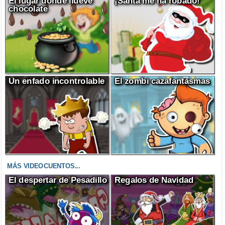
El lugar donde llueve
¡Santa me ha robado!
chocolate
Un enfado incontrolable
El zombi cazafantasmas
MÁS VIDEOCUENTOS...
El despertar de Pesadillo
Regalos de Navidad