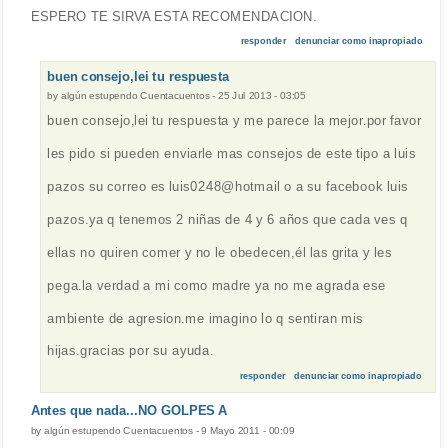
ESPERO TE SIRVA ESTA RECOMENDACION.
responder
denunciar como inapropiado
buen consejo,lei tu respuesta
by
algún estupendo Cuentacuentos
-
25 Jul 2013 - 03:05
buen consejo,lei tu respuesta y me parece la mejor.por favor
les pido si pueden enviarle mas consejos de este tipo a luis
pazos su correo es luis0248@hotmail o a su facebook luis
pazos.ya q tenemos 2 niñas de 4 y 6 años que cada ves q
ellas no quiren comer y no le obedecen,él las grita y les
pega.la verdad a mi como madre ya no me agrada ese
ambiente de agresion.me imagino lo q sentiran mis
hijas.gracias por su ayuda.
responder
denunciar como inapropiado
Antes que nada...NO GOLPES A
by
algún estupendo Cuentacuentos
-
9 Mayo 2011 - 00:09