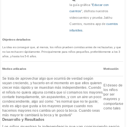
la guía gráfica "
Educar con
cuentos
", disfruta nuestros
videocuentos y prueba Jakhu
Cuentos, nuestra app de
cuentos
infantiles
.
Objetivos detallados
La idea es conseguir que, al menos, los niños prueben comidas antes de rechazarlas, y que
no las rechacen rápidamente. Principalmente para niños pequeños, preferiblemente a los 3
años, y hasta los 5-6 años.
Medios utilizados
Motivación
Se trata de aprovechar algo que ocurrirá de verdad según
vayan creciendo, y hacerlo en el momento en que ellos quieren
El deseo de
crecer más rápido y se muestran más independientes. Cuendo
los niños
el niño/a no quiera alguna comida que sí comamos los mayores,
por ser
contarle tranquilamente, sin aspavientos, y con un aire un poco
mayores y
condescendiente, algo así como: "es normal que no te guste;
comportarse
esto es algo que gusta a los mayores porque cuando nos
como tales
hacemos mayores nos cambia un poco la boca. Cuando seas
más mayor te cambiará la boca y te gustará"
Desarrollo y Resultados
Los niños muestran la independencia que van consiguiendo según