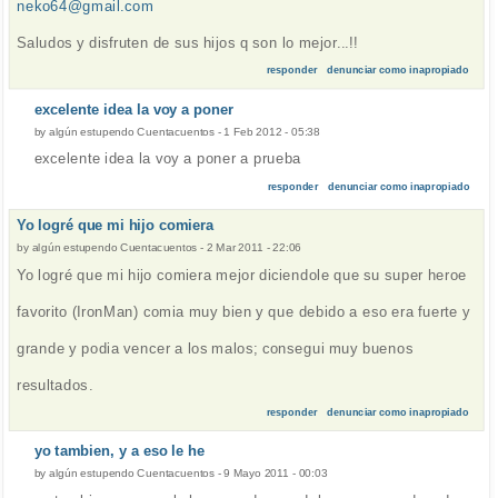
neko64@gmail.com
Saludos y disfruten de sus hijos q son lo mejor...!!
responder
denunciar como inapropiado
excelente idea la voy a poner
by
algún estupendo Cuentacuentos
-
1 Feb 2012 - 05:38
excelente idea la voy a poner a prueba
responder
denunciar como inapropiado
Yo logré que mi hijo comiera
by
algún estupendo Cuentacuentos
-
2 Mar 2011 - 22:06
Yo logré que mi hijo comiera mejor diciendole que su super heroe
favorito (IronMan) comia muy bien y que debido a eso era fuerte y
grande y podia vencer a los malos; consegui muy buenos
resultados.
responder
denunciar como inapropiado
yo tambien, y a eso le he
by
algún estupendo Cuentacuentos
-
9 Mayo 2011 - 00:03