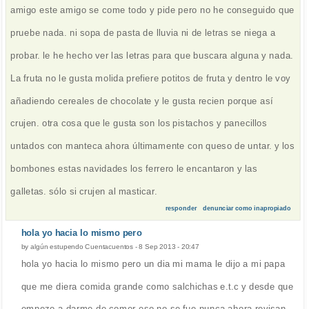
amigo este amigo se come todo y pide pero no he conseguido que
pruebe nada. ni sopa de pasta de lluvia ni de letras se niega a
probar. le he hecho ver las letras para que buscara alguna y nada.
La fruta no le gusta molida prefiere potitos de fruta y dentro le voy
añadiendo cereales de chocolate y le gusta recien porque así
crujen. otra cosa que le gusta son los pistachos y panecillos
untados con manteca ahora últimamente con queso de untar. y los
bombones estas navidades los ferrero le encantaron y las
galletas. sólo si crujen al masticar.
responder
denunciar como inapropiado
hola yo hacia lo mismo pero
by
algún estupendo Cuentacuentos
-
8 Sep 2013 - 20:47
hola yo hacia lo mismo pero un dia mi mama le dijo a mi papa
que me diera comida grande como salchichas e.t.c y desde que
empezo a darme de comer eso no se fue nunca ahora revisan