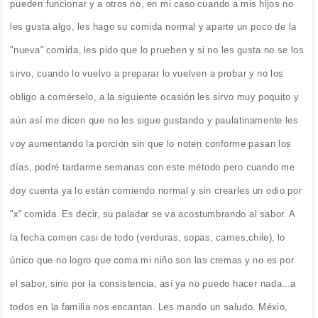
pueden funcionar y a otros no, en mi caso cuando a mis hijos no
les gusta algo, les hago su comida normal y aparte un poco de la
"nueva" comida, les pido que lo prueben y si no les gusta no se los
sirvo, cuando lo vuelvo a preparar lo vuelven a probar y no los
obligo a comérselo, a la siguiente ocasión les sirvo muy poquito y
aún así me dicen que no les sigue gustando y paulatinamente les
voy aumentando la porción sin que lo noten conforme pasan los
días, podré tardarme semanas con este método pero cuando me
doy cuenta ya lo están comiendo normal y sin crearles un odio por
"x" comida. Es decir, su paladar se va acostumbrando al sabor. A
la fecha comen casi de todo (verduras, sopas, carnes,chile), lo
único que no logro que coma mi niño son las cremas y no es por
el sabor, sino por la consistencia, así ya no puedo hacer nada...a
todos en la familia nos encantan. Les mando un saludo. Méxio,