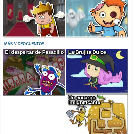
MÁS VIDEOCUENTOS...
El despertar de Pesadillo
La Brujita Dulce
Un encargo
insignificante