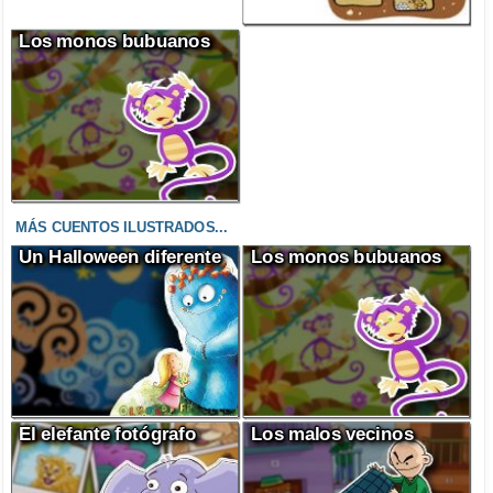
Los monos bubuanos
MÁS CUENTOS ILUSTRADOS...
Un Halloween diferente
Los monos bubuanos
El elefante fotógrafo
Los malos vecinos