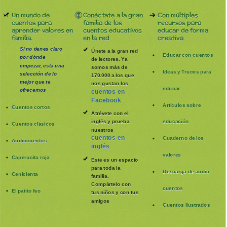
Un mundo de
Conéctate a la gran
Con múltiples
cuentos para
familia de los
recursos para
aprender valores en
cuentos educativos
educar de forma
familia.
en la red
creativa
Si no tienes claro
Únete a la gran red
Educar con cuentos
por dónde
de lectores. Ya
empezar, esta una
somos más de
Ideas y Trucos para
selección de lo
170.000 a los que
mejor que te
nos gustan los
educar
ofrecemos
cuentos en
Facebook
Artículos sobre
Cuentos cortos
Atrévete con el
inglés y prueba
educación
Cuentos clásicos
nuestros
cuentos en
Cuaderno de los
Audiocuentos
inglés
valores
Caperucita roja
Este es un espacio
para toda la
Descarga de audio
Cenicienta
familia
.
Compártelo con
cuentos
El patito feo
tus niños y con tus
amigos
Cuentos ilustrados