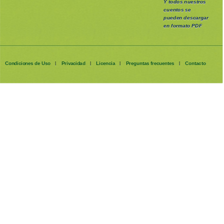
Y todos nuestros
cuentos se
pueden
descargar
en formato PDF
Condiciones de Uso
Privacidad
Licencia
Preguntas frecuentes
Contacto
|
|
|
|