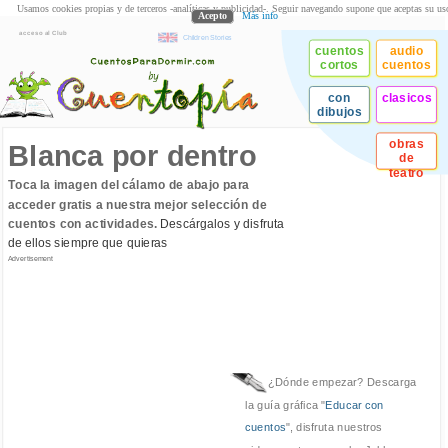
Usamos cookies propias y de terceros -analíticas y publicidad-. Seguir navegando supone que aceptas su us
Acepto
Más info
acceso al Club
Children Stories
cuentos
audio
cortos
cuentos
con
clasicos
dibujos
obras
Blanca por dentro
de
teatro
Toca la imagen del cálamo de abajo para
acceder gratis a nuestra mejor selección de
cuentos con actividades.
Descárgalos y disfruta
de ellos siempre que quieras
Advertisement
¿Dónde empezar? Descarga
la guía gráfica "
Educar con
cuentos
", disfruta nuestros