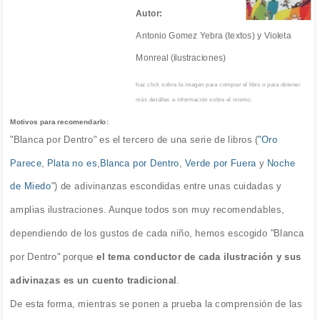
Autor:
Antonio Gomez Yebra (textos) y Violeta
Monreal (ilustraciones)
haz click sobre la imagen para comprar el libro o para obtener
más detalles e información sobre el mismo.
Motivos para recomendarlo:
"Blanca por Dentro" es el tercero de una serie de libros (
"Oro
Parece
,
Plata no es
,
Blanca por Dentro
,
Verde por Fuera
y
Noche
de Miedo
") de adivinanzas escondidas entre unas cuidadas y
amplias ilustraciones. Aunque todos son muy recomendables,
dependiendo de los gustos de cada niño, hemos escogido "Blanca
por Dentro" porque
el tema conductor de cada ilustración y sus
adivinazas es un cuento tradicional
.
De esta forma, mientras se ponen a prueba la comprensión de las