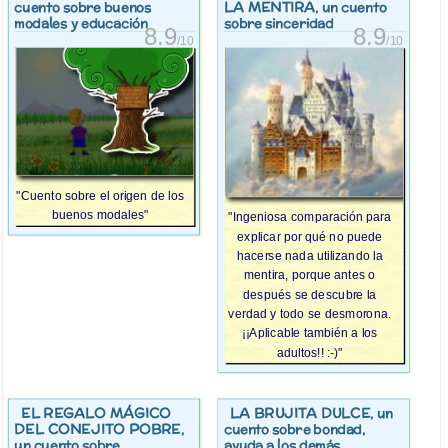
LA MENTIRA
cuento sobre buenos
, un cuento
modales y educación
sobre sinceridad
8.9
8.9
/10
/10
"Cuento sobre el origen de los
buenos modales"
"Ingeniosa comparación para
explicar por qué no puede
hacerse nada utilizando la
mentira, porque antes o
después se descubre la
verdad y todo se desmorona.
¡¡Aplicable también a los
adultos!! :-)"
EL REGALO MÁGICO
LA BRUJITA DULCE
, un
DEL CONEJITO POBRE
,
cuento sobre bondad,
un cuento sobre
ayuda a los demás