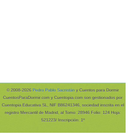
© 2008-2026
Pedro Pablo Sacristán
y Cuentos para Dormir
CuentosParaDormir.com y Cuentopia.com son gestionados por
Cuentopia Educativa SL, NIF B86241346, sociedad inscrita en el
registro Mercantil de Madrid, al Tomo: 28946 Folio: 124 Hoja:
521223/ Inscripción: 1º