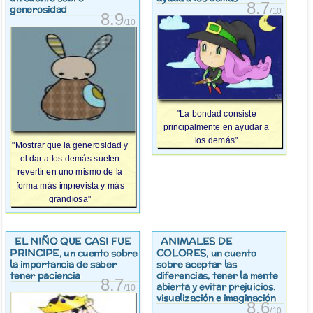
8.7
generosidad
/10
8.9
/10
"La bondad consiste
principalmente en ayudar a
los demás"
"Mostrar que la generosidad y
el dar a los demás suelen
revertir en uno mismo de la
forma más imprevista y más
grandiosa"
EL NIÑO QUE CASI FUE
ANIMALES DE
PRINCIPE
COLORES
, un cuento sobre
, un cuento
la importancia de saber
sobre aceptar las
tener paciencia
diferencias, tener la mente
8.7
abierta y evitar prejuicios.
/10
visualización e imaginación
8.6
/10