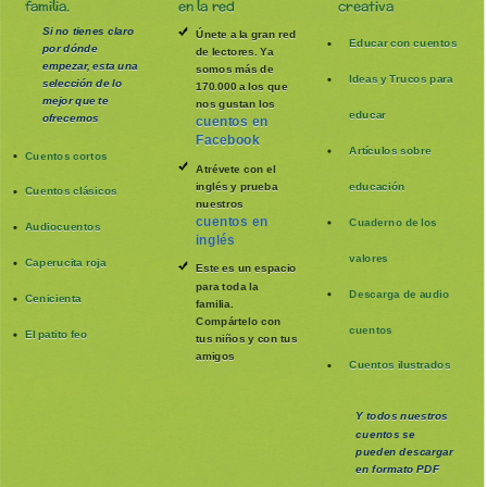
familia.
en la red
creativa
Si no tienes claro
Únete a la gran red
Educar con cuentos
por dónde
de lectores. Ya
empezar, esta una
somos más de
Ideas y Trucos para
selección de lo
170.000 a los que
mejor que te
nos gustan los
educar
ofrecemos
cuentos en
Facebook
Artículos sobre
Cuentos cortos
Atrévete con el
inglés y prueba
educación
Cuentos clásicos
nuestros
cuentos en
Cuaderno de los
Audiocuentos
inglés
valores
Caperucita roja
Este es un espacio
para toda la
Descarga de audio
Cenicienta
familia
.
Compártelo con
cuentos
El patito feo
tus niños y con tus
amigos
Cuentos ilustrados
Y todos nuestros
cuentos se
pueden
descargar
en formato PDF