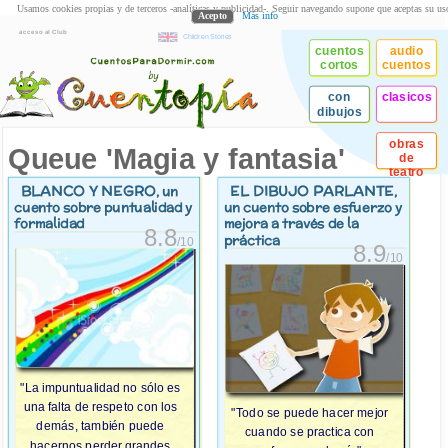
Usamos cookies propias y de terceros -analíticas y publicidad-. Seguir navegando supone que aceptas su us
Acepto
Más info
acceso al Club
Children Stories
cuentos
audio
cortos
cuentos
con
clasicos
dibujos
obras
Queue 'Magia y fantasia'
de
teatro
BLANCO Y NEGRO
EL DIBUJO PARLANTE
, un
,
cuento sobre puntualidad y
un cuento sobre esfuerzo y
formalidad
mejora a través de la
8.8
práctica
/10
8.9
/10
"La impuntualidad no sólo es
una falta de respeto con los
"Todo se puede hacer mejor
demás, también puede
cuando se practica con
hacernos perder grandes