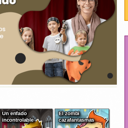
Un enfado
El zombi
incontrolable
cazafantasmas