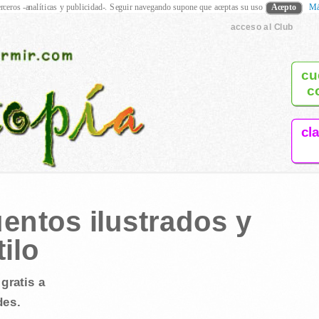
rceros -analíticas y publicidad-. Seguir navegando supone que aceptas su uso
Acepto
Má
acceso al Club
cu
c
cl
entos ilustrados y
ilo
gratis a
des.