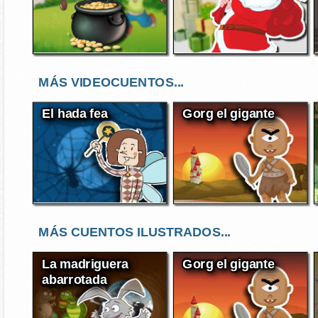
MÁS VIDEOCUENTOS...
El hada fea
Gorg el gigante
MÁS CUENTOS ILUSTRADOS...
La madriguera
Gorg el gigante
abarrotada