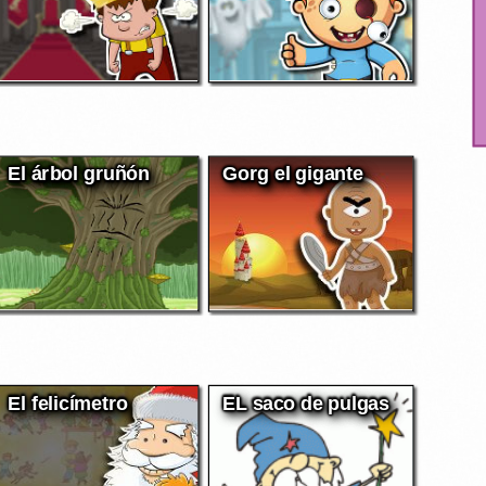
El árbol gruñón
Gorg el gigante
El felicímetro
EL saco de pulgas