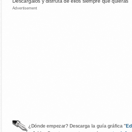
Descárgalos y disfruta de ellos siempre que quieras
Advertisement
¿Dónde empezar? Descarga la guía gráfica "
Ed