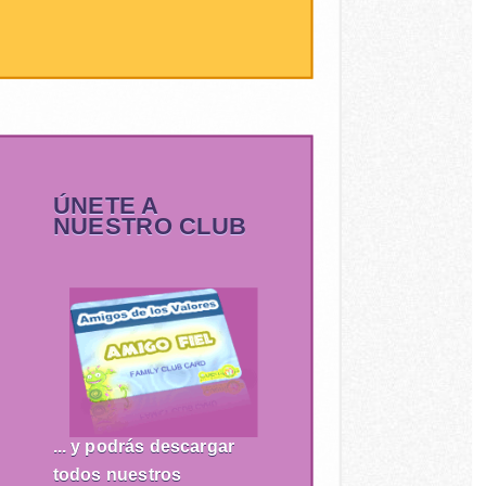
ÚNETE A
NUESTRO CLUB
... y podrás descargar
todos nuestros