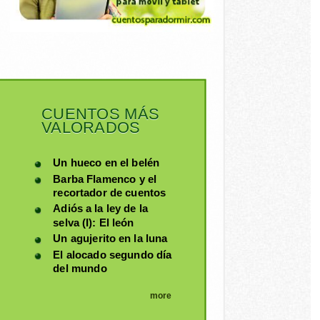
CUENTOS MÁS
VALORADOS
Un hueco en el belén
Barba Flamenco y el
recortador de cuentos
Adiós a la ley de la
selva (I): El león
Un agujerito en la luna
El alocado segundo día
del mundo
more