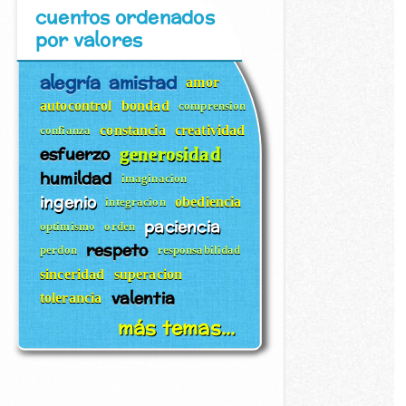
cuentos ordenados
por valores
alegría
amistad
amor
autocontrol
bondad
comprension
constancia
creatividad
confianza
esfuerzo
generosidad
humildad
imaginacion
ingenio
obediencia
integracion
paciencia
optimismo
orden
respeto
perdon
responsabilidad
sinceridad
superacion
valentia
tolerancia
más temas...