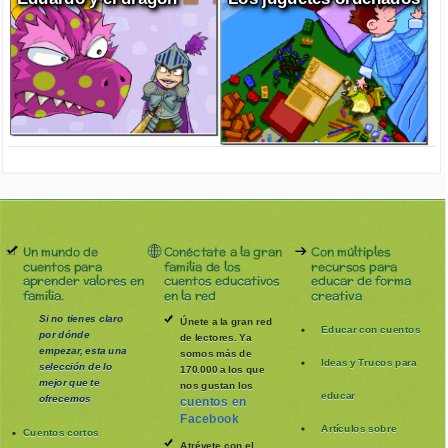
Un mundo de
Conéctate a la gran
Con múltiples
cuentos para
familia de los
recursos para
aprender valores en
cuentos educativos
educar de forma
familia.
en la red
creativa
Si no tienes claro
Únete a la gran red
Educar con cuentos
por dónde
de lectores. Ya
empezar, esta una
somos más de
Ideas y Trucos para
selección de lo
170.000 a los que
mejor que te
nos gustan los
educar
ofrecemos
cuentos en
Facebook
Artículos sobre
Cuentos cortos
Atrévete con el