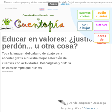
Usamos cookies propias y de terceros -analíticas y publicidad-. Seguir navegando supone que aceptas su us
Acepto
Más info
acceso al Club
Children Stories
cuentos
audio
cortos
cuentos
con
clasicos
dibujos
obras
Educar en valores: ¿justicia,
de
teatro
perdón... u otra cosa?
Toca la imagen del cálamo de abajo para
acceder gratis a nuestra mejor selección de
cuentos con actividades.
Descárgalos y disfruta
de ellos siempre que quieras
Advertisement
¿Dónde empezar? Descarga
la guía gráfica "
Educar con