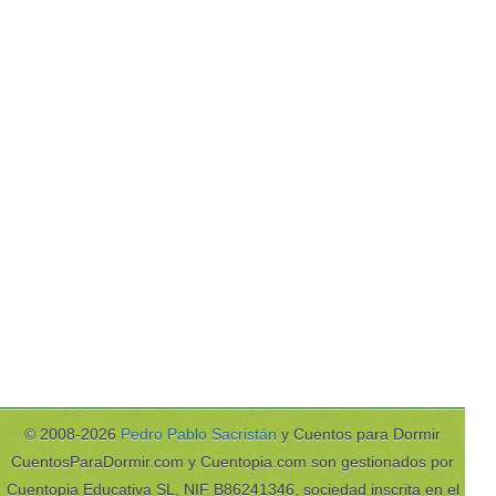
© 2008-2026
Pedro Pablo Sacristán
y Cuentos para Dormir
CuentosParaDormir.com y Cuentopia.com son gestionados por
Cuentopia Educativa SL, NIF B86241346, sociedad inscrita en el