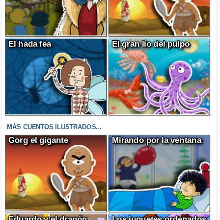
El hada fea
El gran lío del pulpo
MÁS CUENTOS ILUSTRADOS...
Gorg el gigante
Mirando por la ventana
Eduardo y el dragón
Los juguetes ordenados