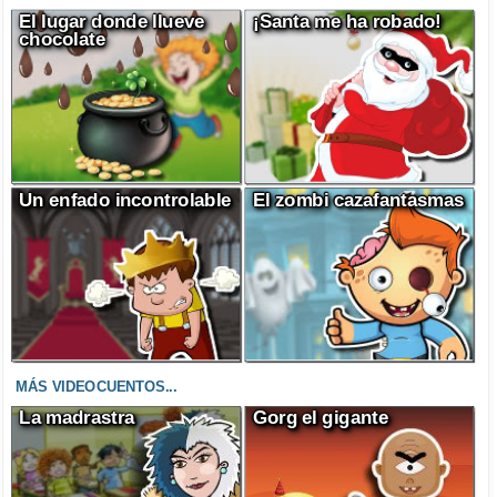
El lugar donde llueve
¡Santa me ha robado!
chocolate
Un enfado incontrolable
El zombi cazafantasmas
MÁS VIDEOCUENTOS...
La madrastra
Gorg el gigante