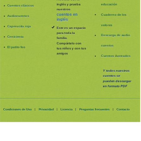
inglés y prueba
educación
Cuentos clásicos
nuestros
cuentos en
Cuaderno de los
Audiocuentos
inglés
valores
Caperucita roja
Este es un espacio
para toda la
Descarga de audio
Cenicienta
familia
.
Compártelo con
cuentos
El patito feo
tus niños y con tus
amigos
Cuentos ilustrados
Y todos nuestros
cuentos se
pueden
descargar
en formato PDF
Condiciones de Uso
Privacidad
Licencia
Preguntas frecuentes
Contacto
|
|
|
|