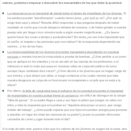
valores, podemos empezar a descubrir los manantiales de los que bebe la juventud.
La impaciencia es el manantial de donde bebe el deseo de inmediatez de los jóvenes
. Si
los adultos pueden "transformarse" cuando tienen prisa, ¿por qué yo no? ¿Por qué no
exigir todo aquí y ahora? Resulta difícil responder a esa pregunta después de haber
insultado al coche que circula despacio delante de nosotros, o de haber gritado a nuestra
pareja solo por llegar cinco minutos tarde a algún evento insignificante... ¿Es bueno
querer hacer las cosas a tiempo y puntualmente? Sin duda ¿es eso más importante que
el cariño, el respeto o las personas que nos rodean? de la respuesta dependerán tus
valores... y los de tus hijos.
La irresponsabilidad de los jóvenes encuentra manantiales abundantes en nuestras
excusas
y nuestra inocencia inmaculada a prueba de bombas. ¿Cómo pedirle a un joven
que se aplique en los estudios y no se escude en las manías de los profesores, o el
infortunio si todo lo malo que pasa en nuestras vidas es culpa del político de turno,
aunque haya cambiado diez veces? ¿Cómo decirle a los jóvenes que se hagan cargo de
sus errores, y que dirijan sus vidas, si luego contamos a los cuatro vientos que toda
nuestra desgracia es culpa de un funcionario incompetente o un jefe que no está a la
altura?
Por último,
la falta de capacidad para el esfuerzo de la juventud encuentra el manantial
de manantiales en nuestra actitud frente al cansancio
, tan difícil de distinguir de la simple
"falta de ganas". Si un padre llega a casa y sus hijos le piden que juegue un ratito con
ellos, y toda la respuesta que encuentran es "dejadme descansar un poco, que vengo
molido del trabajo", ¿cómo puede esperar que sus hijos encuentren energía para ponerse
a estudiar, en lugar de imitar las maneras de su padre?¿acaso no pueden ellos estar
cansados de correr y jugar durante todo el día?
A la vista de todo esto, parece claro que los valores de los jóvenes no surgen de la nada, sino