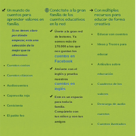
Un mundo de
Conéctate a la gran
Con múltiples
cuentos para
familia de los
recursos para
aprender valores en
cuentos educativos
educar de forma
familia.
en la red
creativa
Si no tienes claro
Únete a la gran red
Educar con cuentos
por dónde
de lectores. Ya
empezar, esta una
somos más de
Ideas y Trucos para
selección de lo
170.000 a los que
mejor que te
nos gustan los
educar
ofrecemos
cuentos en
Facebook
Artículos sobre
Cuentos cortos
Atrévete con el
inglés y prueba
educación
Cuentos clásicos
nuestros
cuentos en
Cuaderno de los
Audiocuentos
inglés
valores
Caperucita roja
Este es un espacio
para toda la
Descarga de audio
Cenicienta
familia
.
Compártelo con
cuentos
El patito feo
tus niños y con tus
amigos
Cuentos ilustrados