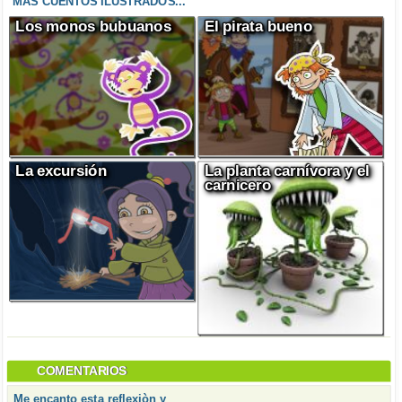
MÁS CUENTOS ILUSTRADOS...
Los monos bubuanos
El pirata bueno
La excursión
La planta carnívora y el
carnicero
COMENTARIOS
Me encanto esta reflexiòn y