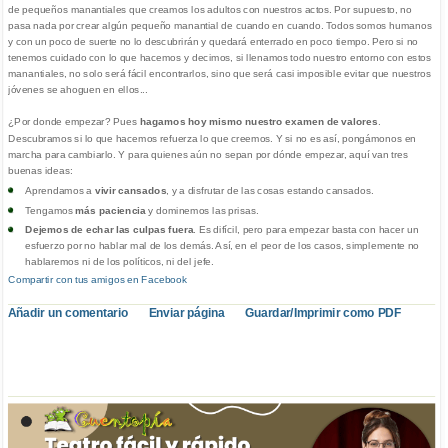
de pequeños manantiales que creamos los adultos con nuestros actos. Por supuesto, no
pasa nada por crear algún pequeño manantial de cuando en cuando. Todos somos humanos
y con un poco de suerte no lo descubrirán y quedará enterrado en poco tiempo. Pero si no
tenemos cuidado con lo que hacemos y decimos, si llenamos todo nuestro entorno con estos
manantiales, no solo será fácil encontrarlos, sino que será casi imposible evitar que nuestros
jóvenes se ahoguen en ellos...
¿Por donde empezar? Pues
hagamos hoy mismo nuestro examen de valores
.
Descubramos si lo que hacemos refuerza lo que creemos. Y si no es así, pongámonos en
marcha para cambiarlo. Y para quienes aún no sepan por dónde empezar, aquí van tres
buenas ideas:
Aprendamos a
vivir cansados
, y a disfrutar de las cosas estando cansados.
Tengamos
más paciencia
y dominemos las prisas.
Dejemos de echar las culpas fuera
. Es difícil, pero para empezar basta con hacer un
esfuerzo por no hablar mal de los demás. Así, en el peor de los casos, simplemente no
hablaremos ni de los políticos, ni del jefe.
Compartir con tus amigos en Facebook
Añadir un comentario
Enviar página
Guardar/Imprimir como PDF