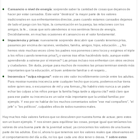
Cansancio o nivel de energía
: sorprende saber la cantidad de cosas que dejamos de
hacer por estar cansados. Este valor "destroza" la mayor parte de los valores
tradicionales en sus enfrentamientos directos, pues cuando estamos cansados dejamos
de lado el juego con los hijos, la comunicación en la pareja, las relaciones con los
amigos, la fe... cosas que solo atendemos si nos sentimos llenos de energía.
Decididamente, en muchas ocasiones el cansancio es el valor fundamental.
Impaciencia y prisas
: nuevamente sorprende descubrir que cuando tenemos prisa,
pasamos por encima de razones, verdades, familia, amigos, hijos, educación... ¿No
hemos visto muchas veces cómo los padres nos ponemos como locos y exigimos el triple
a los niños cuando tenemos prisa?¿o vamos tras ellos haciéndolo todo, aunque estén
aprendiendo a valerse por sí mismos? Las prisas incluso nos enfrentan con otros vecinos
y ciudadanos. Sin duda, porque para muchos de nosotros las prisas terminan siendo más
importantes que la educación, el buen ambiente familiar o el respeto...
Inocencia o "culpa ninguna"
: este es otro valor increíblemente común entre los adultos.
Para mostrar nuestra inocencia ante cualquier hecho que ocurra, podemos echar tierra
sobre quien sea, o excusarnos de mil y una formas ¿No habéis visto nunca a un padre
echar las culpas a los niños porque la familia llega tarde a alguna cita? está claro que
para ese padre su inocencia es un valor más importante que la unidad familiar, por
ejemplo. Y eso por no hablar de los muchos comentarios sobre "ese mal compañero", "el
jefe" o "los políticos", culpables ellos de todos nuestros males.
Hay muchos más valores furtivos que se descubren por nuestra forma de actuar, pero estos
son un buen ejemplo. Y nos sirven para equilibrar las cosas, porque igual que teníamos los
valores de una buena parte de la juventud actual, ya conocemos los valores de una buena
parte de los adultos. Eso sí, ahora lo que tenemos son los valores reales que observamos en
el comportamiento del día a día, no los que cada uno dice tener o desea. Y
sobre estos