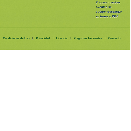
Y todos nuestros
cuentos se
pueden
descargar
en formato PDF
Condiciones de Uso
Privacidad
Licencia
Preguntas frecuentes
Contacto
|
|
|
|