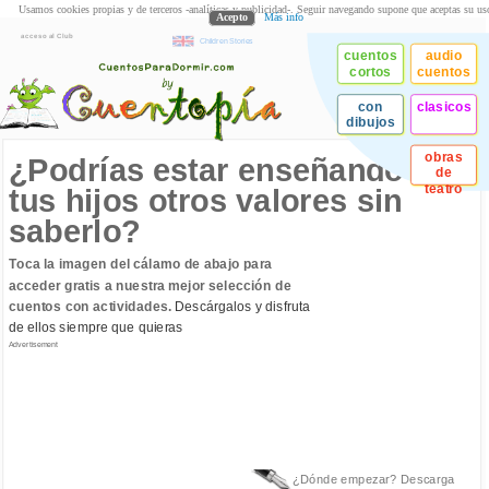
Usamos cookies propias y de terceros -analíticas y publicidad-. Seguir navegando supone que aceptas su us
Acepto
Más info
acceso al Club
Children Stories
cuentos
audio
cortos
cuentos
con
clasicos
dibujos
obras
¿Podrías estar enseñando a
de
teatro
tus hijos otros valores sin
saberlo?
Toca la imagen del cálamo de abajo para
acceder gratis a nuestra mejor selección de
cuentos con actividades.
Descárgalos y disfruta
de ellos siempre que quieras
Advertisement
¿Dónde empezar? Descarga