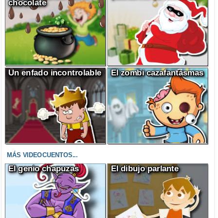
chocolate
Un enfado incontrolable
El zombi cazafantasmas
MÁS VIDEOCUENTOS...
El genio chapuzas
El dibujo parlante