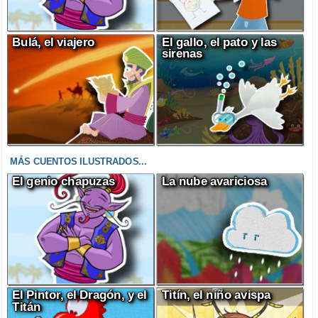
Bulá, el viajero
El gallo, el pato y las
sirenas
MÁS CUENTOS ILUSTRADOS...
El genio chapuzas
La nube avariciosa
El Pintor, el Dragón, y el
Titín, el niño avispa
Titán