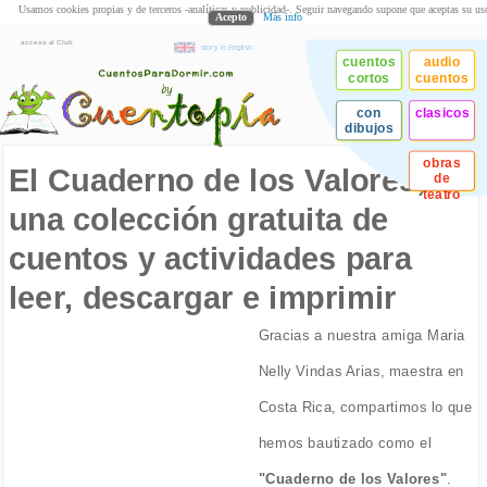
Usamos cookies propias y de terceros -analíticas y publicidad-. Seguir navegando supone que aceptas su us
Acepto
Más info
acceso al Club
story in English
cuentos
audio
cortos
cuentos
con
clasicos
dibujos
obras
El Cuaderno de los Valores,
de
teatro
una colección gratuita de
cuentos y actividades para
leer, descargar e imprimir
Gracias a nuestra amiga Maria
Nelly Vindas Arias, maestra en
Costa Rica, compartimos lo que
hemos bautizado como el
"Cuaderno de los Valores"
.