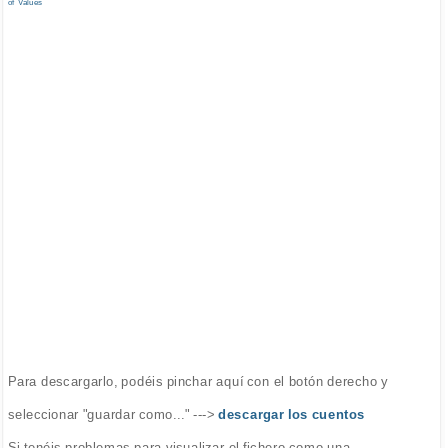
of Values
Para descargarlo, podéis pinchar aquí con el botón derecho y
seleccionar "guardar como..." --->
descargar los cuentos
Si tenéis problemas para visualizar el fichero como una