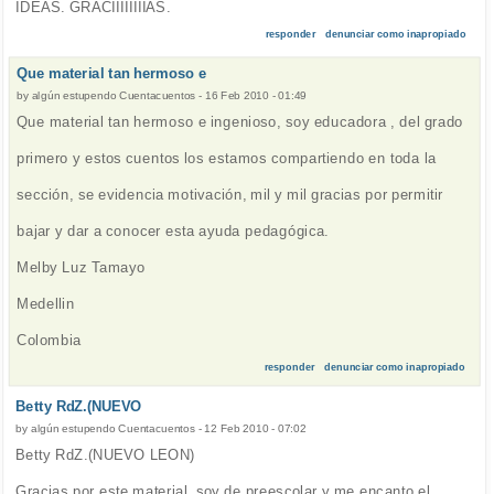
IDEAS. GRACIIIIIIIIAS.
responder
denunciar como inapropiado
Que material tan hermoso e
by
algún estupendo Cuentacuentos
-
16 Feb 2010 - 01:49
Que material tan hermoso e ingenioso, soy educadora , del grado
primero y estos cuentos los estamos compartiendo en toda la
sección, se evidencia motivación, mil y mil gracias por permitir
bajar y dar a conocer esta ayuda pedagógica.
Melby Luz Tamayo
Medellin
Colombia
responder
denunciar como inapropiado
Betty RdZ.(NUEVO
by
algún estupendo Cuentacuentos
-
12 Feb 2010 - 07:02
Betty RdZ.(NUEVO LEON)
Gracias por este material, soy de preescolar y me encanto el