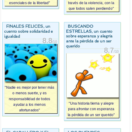
esenciales de la libertad"
través de la violencia, con la
que todos salen perdiendo"
FINALES FELICES
BUSCANDO
, un
ESTRELLAS
, un cuento
cuento sobre solidaridad e
sobre esperanza y alegría
igualdad
8.8
ante la pérdida de un ser
/10
querido
8.7
/10
"Nadie es mejor por tener más
o menos suerte, y es
responsabilidad de todos
"Una historia tierna y alegre
ayudar a los menos
para afrontar con esperanza
afortunados"
la pérdida de un ser querido"