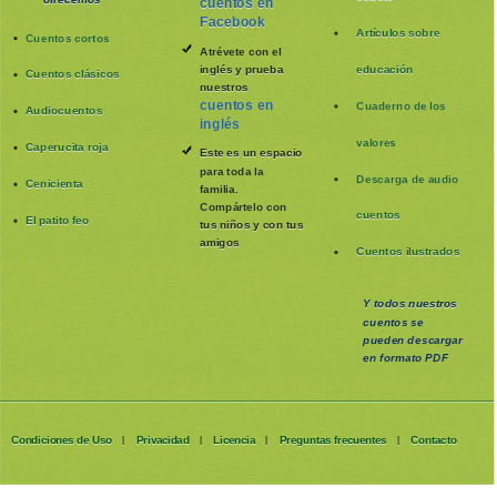
ofrecemos
cuentos en
Facebook
Artículos sobre
Cuentos cortos
Atrévete con el
inglés y prueba
educación
Cuentos clásicos
nuestros
cuentos en
Cuaderno de los
Audiocuentos
inglés
valores
Caperucita roja
Este es un espacio
para toda la
Descarga de audio
Cenicienta
familia
.
Compártelo con
cuentos
El patito feo
tus niños y con tus
amigos
Cuentos ilustrados
Y todos nuestros
cuentos se
pueden
descargar
en formato PDF
Condiciones de Uso
Privacidad
Licencia
Preguntas frecuentes
Contacto
|
|
|
|