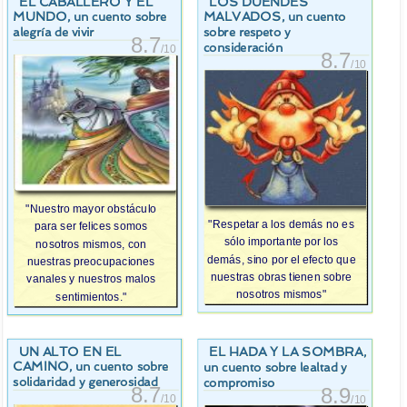
EL CABALLERO Y EL
LOS DUENDES
MUNDO
MALVADOS
, un cuento sobre
, un cuento
alegría de vivir
sobre respeto y
8.7
consideración
/10
8.7
/10
"Nuestro mayor obstáculo
"Respetar a los demás no es
para ser felices somos
sólo importante por los
nosotros mismos, con
demás, sino por el efecto que
nuestras preocupaciones
nuestras obras tienen sobre
vanales y nuestros malos
nosotros mismos"
sentimientos."
UN ALTO EN EL
EL HADA Y LA SOMBRA
,
CAMINO
, un cuento sobre
un cuento sobre lealtad y
solidaridad y generosidad
compromiso
8.7
8.9
/10
/10