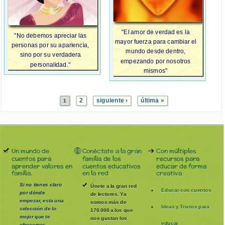
"El amor de verdad es la
"No debemos apreciar las
mayor fuerza para cambiar el
personas por su apariencia,
mundo desde dentro,
sino por su verdadera
empezando por nosotros
personalidad."
mismos"
2
siguiente ›
última »
1
Un mundo de
Conéctate a la gran
Con múltiples
cuentos para
familia de los
recursos para
aprender valores en
cuentos educativos
educar de forma
familia.
en la red
creativa
Si no tienes claro
Únete a la gran red
Educar con cuentos
por dónde
de lectores. Ya
empezar, esta una
somos más de
Ideas y Trucos para
selección de lo
170.000 a los que
mejor que te
nos gustan los
educar