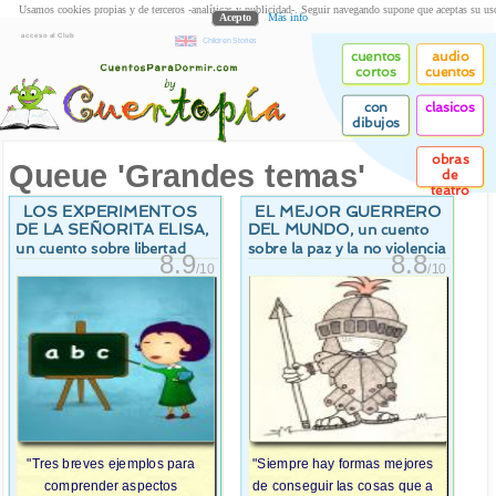
Usamos cookies propias y de terceros -analíticas y publicidad-. Seguir navegando supone que aceptas su us
Acepto
Más info
acceso al Club
Children Stories
cuentos
audio
cortos
cuentos
con
clasicos
dibujos
obras
Queue 'Grandes temas'
de
teatro
LOS EXPERIMENTOS
EL MEJOR GUERRERO
DE LA SEÑORITA ELISA
DEL MUNDO
,
, un cuento
un cuento sobre libertad
sobre la paz y la no violencia
8.9
8.8
/10
/10
"Tres breves ejemplos para
"Siempre hay formas mejores
comprender aspectos
de conseguir las cosas que a