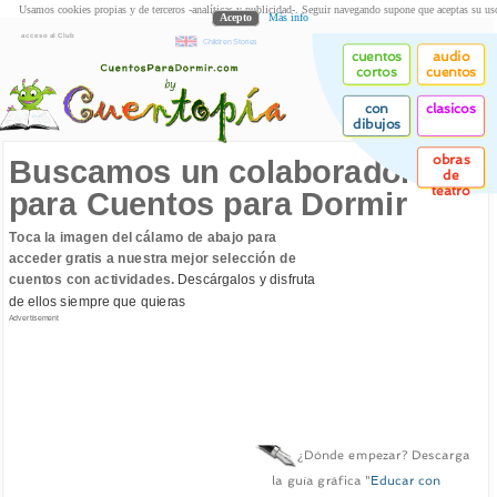
Usamos cookies propias y de terceros -analíticas y publicidad-. Seguir navegando supone que aceptas su us
Acepto
Más info
acceso al Club
Children Stories
cuentos
audio
cortos
cuentos
con
clasicos
dibujos
obras
Buscamos un colaborador
de
teatro
para Cuentos para Dormir
Toca la imagen del cálamo de abajo para
acceder gratis a nuestra mejor selección de
cuentos con actividades.
Descárgalos y disfruta
de ellos siempre que quieras
Advertisement
¿Dónde empezar? Descarga
la guía gráfica "
Educar con