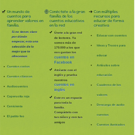
Un mundo de
Conéctate a la gran
Con múltiples
cuentos para
familia de los
recursos para
aprender valores en
cuentos educativos
educar de forma
familia.
en la red
creativa
Si no tienes claro
Únete a la gran red
Educar con cuentos
por dónde
de lectores. Ya
empezar, esta una
somos más de
Ideas y Trucos para
selección de lo
170.000 a los que
mejor que te
nos gustan los
educar
ofrecemos
cuentos en
Facebook
Artículos sobre
Cuentos cortos
Atrévete con el
inglés y prueba
educación
Cuentos clásicos
nuestros
cuentos en
Cuaderno de los
Audiocuentos
inglés
valores
Caperucita roja
Este es un espacio
para toda la
Descarga de audio
Cenicienta
familia
.
Compártelo con
cuentos
El patito feo
tus niños y con tus
amigos
Cuentos ilustrados