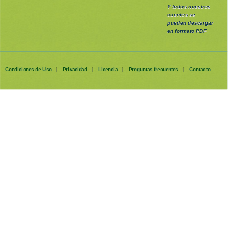
Y todos nuestros
cuentos se
pueden
descargar
en formato PDF
Condiciones de Uso
Privacidad
Licencia
Preguntas frecuentes
Contacto
|
|
|
|