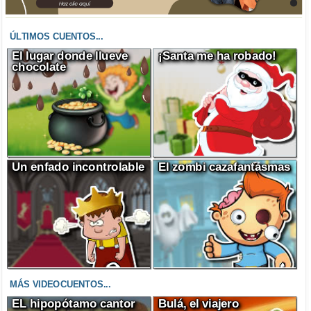
ÚLTIMOS CUENTOS...
El lugar donde llueve
¡Santa me ha robado!
chocolate
Un enfado incontrolable
El zombi cazafantasmas
MÁS VIDEOCUENTOS...
EL hipopótamo cantor
Bulá, el viajero