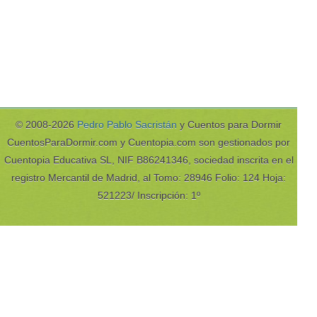
© 2008-2026
Pedro Pablo Sacristán
y Cuentos para Dormir
CuentosParaDormir.com y Cuentopia.com son gestionados por
Cuentopia Educativa SL, NIF B86241346, sociedad inscrita en el
registro Mercantil de Madrid, al Tomo: 28946 Folio: 124 Hoja:
521223/ Inscripción: 1º