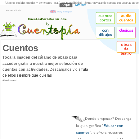
Usamos cookies propias y de terceros -analíticas y publicidad-. Seguir navegando supone que aceptas su us
Acepto
Más info
acceso al Club
story in English
cuentos
audio
cortos
cuentos
con
clasicos
dibujos
obras
Cuentos
de
teatro
Toca la imagen del cálamo de abajo para
acceder gratis a nuestra mejor selección de
cuentos con actividades.
Descárgalos y disfruta
de ellos siempre que quieras
Advertisement
¿Dónde empezar? Descarga
la guía gráfica "
Educar con
cuentos
", disfruta nuestros