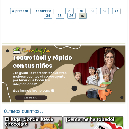
« primera
‹ anterior
29
30
31
32
33
…
34
35
36
37
ÚLTIMOS CUENTOS...
El lugar donde llueve
¡Santa me ha robado!
chocolate