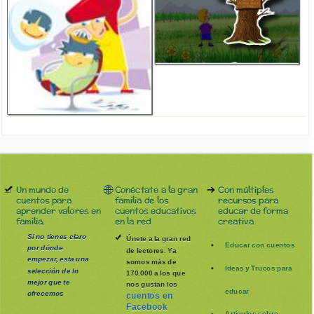
Un mundo de
Conéctate a la gran
Con múltiples
cuentos para
familia de los
recursos para
aprender valores en
cuentos educativos
educar de forma
familia.
en la red
creativa
Si no tienes claro
Únete a la gran red
Educar con cuentos
por dónde
de lectores. Ya
empezar, esta una
somos más de
Ideas y Trucos para
selección de lo
170.000 a los que
mejor que te
nos gustan los
educar
ofrecemos
cuentos en
Facebook