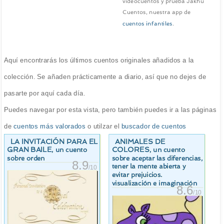
videocuentos y prueba Jakhu
Cuentos, nuestra app de
cuentos infantiles
.
Aquí encontrarás los últimos cuentos originales añadidos a la
colección. Se añaden prácticamente a diario, así que no dejes de
pasarte por aquí cada día.
Puedes navegar por esta vista, pero también puedes ir a las páginas
de
cuentos más valorados
o utilzar el
buscador de cuentos
LA INVITACIÓN PARA EL
ANIMALES DE
GRAN BAILE
COLORES
, un cuento
, un cuento
sobre orden
sobre aceptar las diferencias,
8.9
tener la mente abierta y
/10
evitar prejuicios.
visualización e imaginación
8.6
/10