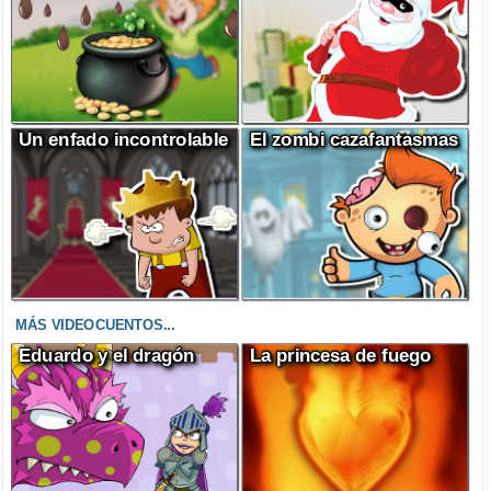
Un enfado incontrolable
El zombi cazafantasmas
MÁS VIDEOCUENTOS...
Eduardo y el dragón
La princesa de fuego