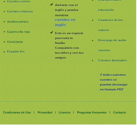
Artículos sobre
Cuentos cortos
Atrévete con el
inglés y prueba
educación
Cuentos clásicos
nuestros
cuentos en
Cuaderno de los
Audiocuentos
inglés
valores
Caperucita roja
Este es un espacio
para toda la
Descarga de audio
Cenicienta
familia
.
Compártelo con
cuentos
El patito feo
tus niños y con tus
amigos
Cuentos ilustrados
Y todos nuestros
cuentos se
pueden
descargar
en formato PDF
Condiciones de Uso
Privacidad
Licencia
Preguntas frecuentes
Contacto
|
|
|
|