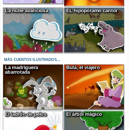
La nube avariciosa
EL hipopótamo cantor
MÁS CUENTOS ILUSTRADOS...
La madriguera
Bulá, el viajero
abarrotada
El ladrón de pelos
El árbol mágico