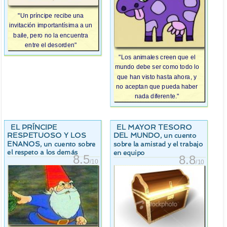
"Un príncipe recibe una
invitación importantísima a un
baile, pero no la encuentra
entre el desorden"
"Los animales creen que el
mundo debe ser como todo lo
que han visto hasta ahora, y
no aceptan que pueda haber
nada diferente."
EL PRÍNCIPE
EL MAYOR TESORO
RESPETUOSO Y LOS
DEL MUNDO
, un cuento
ENANOS
, un cuento sobre
sobre la amistad y el trabajo
el respeto a los demás
en equipo
8.5
8.8
/10
/10