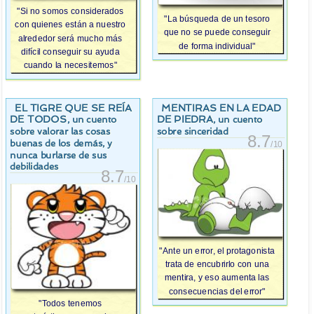
"Si no somos considerados
"La búsqueda de un tesoro
con quienes están a nuestro
que no se puede conseguir
alrededor será mucho más
de forma individual"
difícil conseguir su ayuda
cuando la necesitemos"
EL TIGRE QUE SE REÍA
MENTIRAS EN LA EDAD
DE TODOS
DE PIEDRA
, un cuento
, un cuento
sobre valorar las cosas
sobre sinceridad
8.7
buenas de los demás, y
/10
nunca burlarse de sus
debilidades
8.7
/10
"Ante un error, el protagonista
trata de encubrirlo con una
mentira, y eso aumenta las
consecuencias del error"
"Todos tenemos