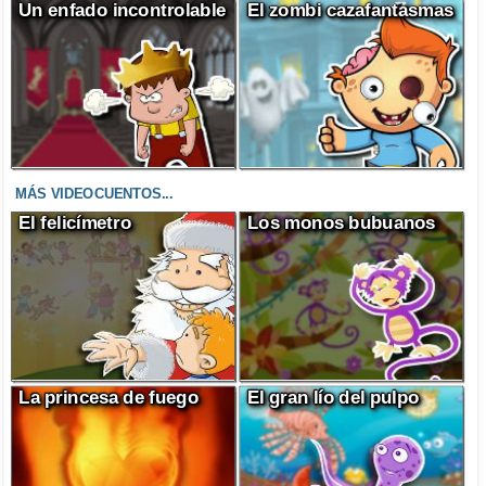
Un enfado incontrolable
El zombi cazafantasmas
MÁS VIDEOCUENTOS...
El felicímetro
Los monos bubuanos
La princesa de fuego
El gran lío del pulpo