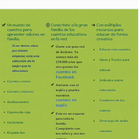
Un mundo de
Conéctate a la gran
Con múltiples
cuentos para
familia de los
recursos para
aprender valores en
cuentos educativos
educar de forma
familia.
en la red
creativa
Si no tienes claro
Únete a la gran red
Educar con cuentos
por dónde
de lectores. Ya
empezar, esta una
somos más de
Ideas y Trucos para
selección de lo
170.000 a los que
mejor que te
nos gustan los
educar
ofrecemos
cuentos en
Facebook
Artículos sobre
Cuentos cortos
Atrévete con el
inglés y prueba
educación
Cuentos clásicos
nuestros
cuentos en
Cuaderno de los
Audiocuentos
inglés
valores
Caperucita roja
Este es un espacio
para toda la
Descarga de audio
Cenicienta
familia
.
Compártelo con
cuentos
El patito feo
tus niños y con tus
amigos