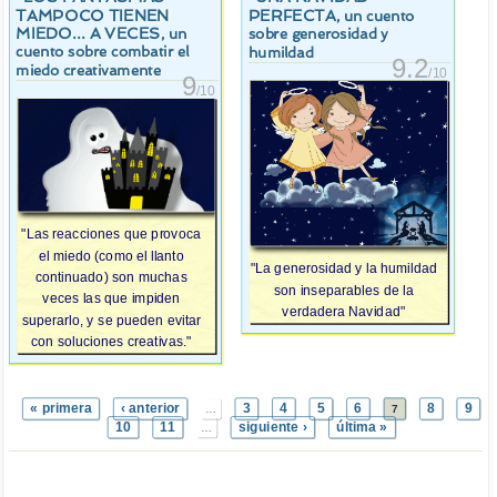
TAMPOCO TIENEN
PERFECTA
, un cuento
MIEDO... A VECES
, un
sobre generosidad y
cuento sobre combatir el
humildad
9.2
miedo creativamente
/10
9
/10
"Las reacciones que provoca
el miedo (como el llanto
"La generosidad y la humildad
continuado) son muchas
son inseparables de la
veces las que impiden
verdadera Navidad"
superarlo, y se pueden evitar
con soluciones creativas."
« primera
‹ anterior
3
4
5
6
8
9
…
7
10
11
siguiente ›
última »
…