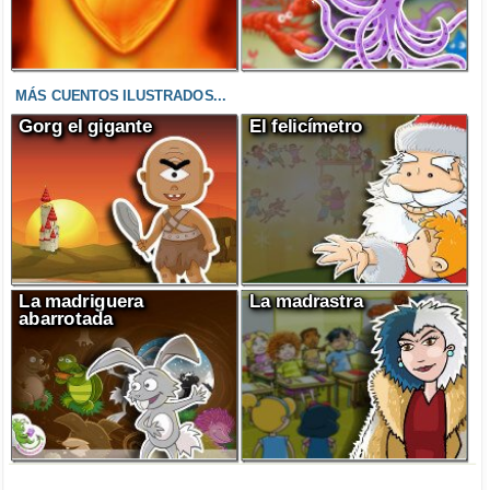
MÁS CUENTOS ILUSTRADOS...
Gorg el gigante
El felicímetro
La madriguera
La madrastra
abarrotada