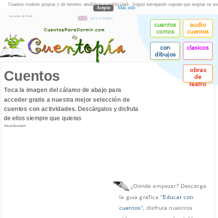
Usamos cookies propias y de terceros -analíticas y publicidad-. Seguir navegando supone que aceptas su us
Acepto
Más info
acceso al Club
story in English
cuentos
audio
cortos
cuentos
con
clasicos
dibujos
obras
Cuentos
de
teatro
Toca la imagen del cálamo de abajo para
acceder gratis a nuestra mejor selección de
cuentos con actividades.
Descárgalos y disfruta
de ellos siempre que quieras
Advertisement
¿Dónde empezar? Descarga
la guía gráfica "
Educar con
cuentos
", disfruta nuestros