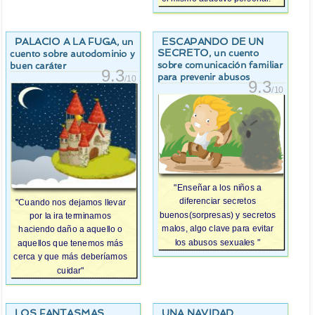
PALACIO A LA FUGA
ESCAPANDO DE UN
, un
SECRETO
, un cuento
cuento sobre autodominio y
sobre comunicación familiar
buen caráter
9.3
para prevenir abusos
/10
9.3
/10
"Enseñar a los niños a
diferenciar secretos
"Cuando nos dejamos llevar
buenos(sorpresas) y secretos
por la ira terminamos
malos, algo clave para evitar
haciendo daño a aquello o
los abusos sexuales "
aquellos que tenemos más
cerca y que más deberíamos
cuidar"
LOS FANTASMAS
UNA NAVIDAD