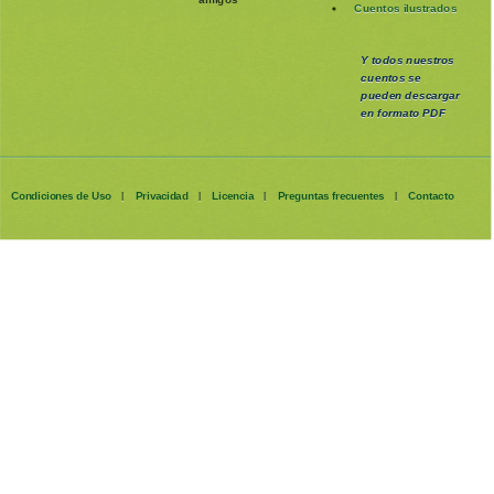
Cuentos ilustrados
Y todos nuestros
cuentos se
pueden
descargar
en formato PDF
Condiciones de Uso
Privacidad
Licencia
Preguntas frecuentes
Contacto
|
|
|
|