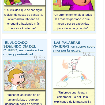
"La felicidad que se consigue
"Un cuento homenaje a todas
recibiendo cosas es pasajera,
las madres por todo lo que
la verdadera felicidad se
hacen y por su capacidad
encuentra haciendo más
para dar amor y cariño"
felices a los demás"
EL ALOCADO
LAS PALABRAS
SEGUNDO DÍA DEL
VIAJERAS
, un cuento sobre
MUNDO
, un cuento sobre
amor por la lectura
9.2
orden y puntualidad
/10
9.6
/10
"Un breve cuento para
"Recoger las cosas no es
celebrar el Día del Libro
acumularlas, y requiere
explicando de forma sencilla
dedicar un poco de tiempo y