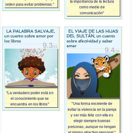
la importancia de la lectura
orden para evitar problemas."
como medio de
comunicación"
LA PALABRA SALVAJE
EL VIAJE DE LAS HIJAS
,
DEL SULTÁN
, un cuento
un cuento sobre amor por
sobre afectividad y saber
los libros
9.3
amar
/10
9.4
/10
"La verdadero poder está en
el conocimiento que se
"Una forma excelente de
encuentra en los libros"
evitar la violencia en la pareja
y ser más feliz con ella es
elegir siempre buenas
personas, aunque no tengan
el mismo atractivo personal."