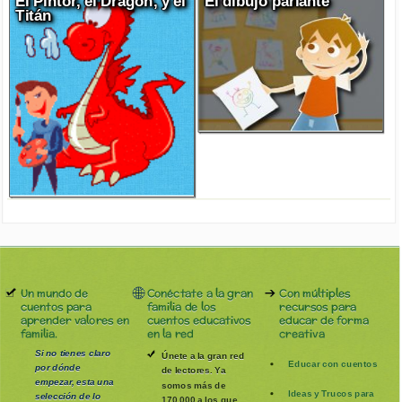
El Pintor, el Dragón, y el
El dibujo parlante
Titán
Un mundo de
Conéctate a la gran
Con múltiples
cuentos para
familia de los
recursos para
aprender valores en
cuentos educativos
educar de forma
familia.
en la red
creativa
Si no tienes claro
Únete a la gran red
Educar con cuentos
por dónde
de lectores. Ya
empezar, esta una
somos más de
Ideas y Trucos para
selección de lo
170.000 a los que