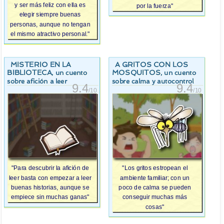
y ser más feliz con ella es
por la fuerza"
elegir siempre buenas
personas, aunque no tengan
el mismo atractivo personal."
MISTERIO EN LA
A GRITOS CON LOS
BIBLIOTECA
MOSQUITOS
, un cuento
, un cuento
sobre afición a leer
sobre calma y autocontrol
9.4
9.4
/10
/10
"Para descubrir la afición de
"Los gritos estropean el
leer basta con empezar a leer
ambiente familiar; con un
buenas historias, aunque se
poco de calma se pueden
empiece sin muchas ganas"
conseguir muchas más
cosas"