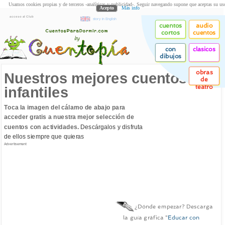
Usamos cookies propias y de terceros -analíticas y publicidad-. Seguir navegando supone que aceptas su us
Acepto
Más info
acceso al Club
story in English
cuentos
audio
cortos
cuentos
con
clasicos
dibujos
obras
Nuestros mejores cuentos
de
teatro
infantiles
Toca la imagen del cálamo de abajo para
acceder gratis a nuestra mejor selección de
cuentos con actividades.
Descárgalos y disfruta
de ellos siempre que quieras
Advertisement
¿Dónde empezar? Descarga
la guía gráfica "
Educar con