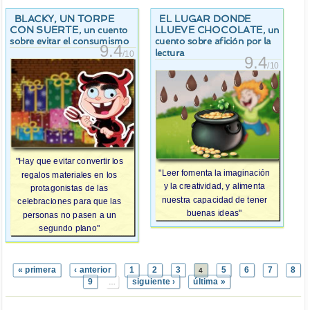
BLACKY, UN TORPE
EL LUGAR DONDE
CON SUERTE
LLUEVE CHOCOLATE
, un cuento
, un
sobre evitar el consumismo
cuento sobre afición por la
9.4
lectura
/10
9.4
/10
"Hay que evitar convertir los
"Leer fomenta la imaginación
regalos materiales en los
y la creatividad, y alimenta
protagonistas de las
nuestra capacidad de tener
celebraciones para que las
buenas ideas"
personas no pasen a un
segundo plano"
« primera
‹ anterior
1
2
3
5
6
7
8
4
9
siguiente ›
última »
…