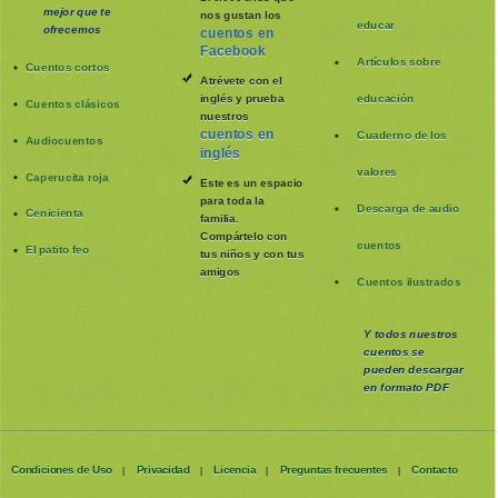
mejor que te
nos gustan los
educar
ofrecemos
cuentos en
Facebook
Artículos sobre
Cuentos cortos
Atrévete con el
inglés y prueba
educación
Cuentos clásicos
nuestros
cuentos en
Cuaderno de los
Audiocuentos
inglés
valores
Caperucita roja
Este es un espacio
para toda la
Descarga de audio
Cenicienta
familia
.
Compártelo con
cuentos
El patito feo
tus niños y con tus
amigos
Cuentos ilustrados
Y todos nuestros
cuentos se
pueden
descargar
en formato PDF
Condiciones de Uso
Privacidad
Licencia
Preguntas frecuentes
Contacto
|
|
|
|