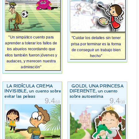
"Un simpático cuento para
"Cuidar los detalles sin tener
aprender a tolerar los fallos de
prisa por terminar es la forma
los abuelos recordando que
de conseguir un trabajo bien
ellos también fueron jóvenes y
hecho"
audaces, y merecen nuestra
admiración"
LA RIDÍCULA CREMA
GOLDI, UNA PRINCESA
INVISIBLE
DIFERENTE
, un cuento sobre
, un cuento
evitar las peleas
sobre autoestima
9.4
9.4
/10
/10