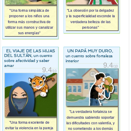
"Una forma simpática de
"La obsesión por la delgadez
proponer a los niños una
y la superficialidad esconde la
forma más constructiva de
verdadera belleza de las
utilizar sus manos y canalizar
personas"
sus energías"
EL VIAJE DE LAS HIJAS
UN PAPÁ MUY DURO
,
DEL SULTÁN
, un cuento
un cuento sobre fortaleza
sobre afectividad y saber
interior
9.4
amar
/10
9.4
/10
"La verdadera fortaleza se
demuestra sabiendo soportar
"Una forma excelente de
las dificultades con valentía, y
evitar la violencia en la pareja
no sometiendo a los demás