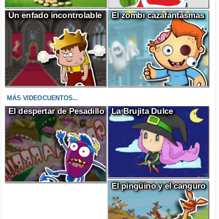
Un enfado incontrolable
El zombi cazafantasmas
MÁS VIDEOCUENTOS...
El despertar de Pesadillo
La Brujita Dulce
El pingüino y el canguro