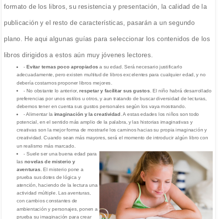
formato de los libros, su resistencia y presentación, la calidad de la
publicación y el resto de características, pasarán a un segundo
plano. He aqui algunas guías para seleccionar los contenidos de los
libros dirigidos a estos aún muy jóvenes lectores.
-
Evitar temas poco apropiados
a su edad. Será necesario justificarlo
adecuadamente, pero existen multitud de libros excelentes para cualquier edad, y no
debería costarnos proponer libros mejores.
- No obstante lo anterior,
respetar y facilitar sus gustos
. El niño habrá desarrollado
preferencias por unos estilos u otros, y aun tratando de buscar diversidad de lecturas,
debemos tener en cuenta sus gustos personales según los vaya mostrando.
- Alimentar la
imaginación y la creatividad
. A estas edades los niños son todo
potencial, en el sentido más amplio de la palabra, y las historias imaginativas y
creativas son la mejor forma de mostrarle los caminos hacias su propia imaginación y
creatividad. Cuando sean más mayores, será el momento de introducir algún libro con
un realismo más marcado.
- Suele ser una buena edad para
las
novelas de misterio y
aventuras
. El misterio pone a
prueba sus dotes de lógica y
atención, haciendo de la lectura una
actividad múltiple. Las aventuras,
con cambios constantes de
ambientación y personajes, ponen a
prueba su imaginación para crear