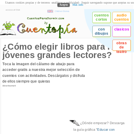
Usamos cookies propias y de terceros -analíticas y publicidad-. Seguir navegando supone que aceptas su us
Acepto
Más info
acceso al Club
Children Stories
cuentos
audio
cortos
cuentos
con
clasicos
dibujos
obras
¿Cómo elegir libros para los
de
teatro
jóvenes grandes lectores?
Toca la imagen del cálamo de abajo para
acceder gratis a nuestra mejor selección de
cuentos con actividades.
Descárgalos y disfruta
de ellos siempre que quieras
Advertisement
¿Dónde empezar? Descarga
la guía gráfica "
Educar con