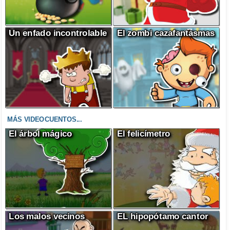
Un enfado incontrolable
El zombi cazafantasmas
MÁS VIDEOCUENTOS...
El árbol mágico
El felicímetro
Los malos vecinos
EL hipopótamo cantor