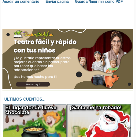
Añadir un comentario
Enviar página
Guardar/Imprimir como PDF
ÚLTIMOS CUENTOS...
El lugar donde llueve
¡Santa me ha robado!
chocolate