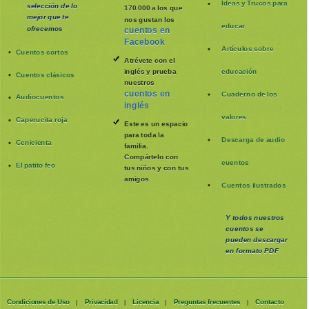
Ideas y Trucos para
selección de lo
170.000 a los que
mejor que te
nos gustan los
educar
ofrecemos
cuentos en
Facebook
Artículos sobre
Cuentos cortos
Atrévete con el
inglés y prueba
educación
Cuentos clásicos
nuestros
cuentos en
Cuaderno de los
Audiocuentos
inglés
valores
Caperucita roja
Este es un espacio
para toda la
Descarga de audio
Cenicienta
familia
.
Compártelo con
cuentos
El patito feo
tus niños y con tus
amigos
Cuentos ilustrados
Y todos nuestros
cuentos se
pueden
descargar
en formato PDF
Condiciones de Uso
Privacidad
Licencia
Preguntas frecuentes
Contacto
|
|
|
|