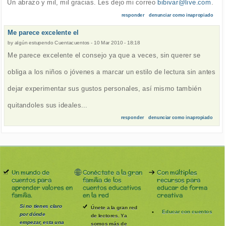
Un abrazo y mil, mil gracias. Les dejo mi correo
bibivar@live.com
.
responder
denunciar como inapropiado
Me parece excelente el
by
algún estupendo Cuentacuentos
-
10 Mar 2010 - 18:18
Me parece excelente el consejo ya que a veces, sin querer se
obliga a los niños o jóvenes a marcar un estilo de lectura sin antes
dejar experimentar sus gustos personales, así mismo también
quitandoles sus ideales...
responder
denunciar como inapropiado
Un mundo de
Conéctate a la gran
Con múltiples
cuentos para
familia de los
recursos para
aprender valores en
cuentos educativos
educar de forma
familia.
en la red
creativa
Si no tienes claro
Únete a la gran red
Educar con cuentos
por dónde
de lectores. Ya
empezar, esta una
somos más de