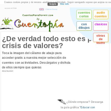
Usamos cookies propias y de terceros -analíticas y publicidad-. Seguir navegando supone que aceptas su us
Acepto
Más info
acceso al Club
Children Stories
cuentos
audio
cortos
cuentos
con
clasicos
dibujos
obras
¿De verdad todo esto es por la
de
teatro
crisis de valores?
Toca la imagen del cálamo de abajo para
acceder gratis a nuestra mejor selección de
cuentos con actividades.
Descárgalos y disfruta
de ellos siempre que quieras
Advertisement
¿Dónde empezar? Descarga
la guía gráfica "
Educar con