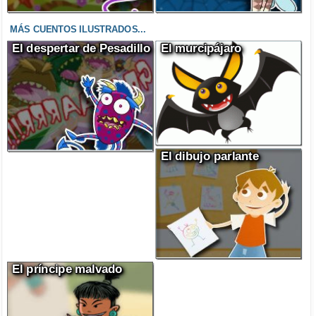
MÁS CUENTOS ILUSTRADOS...
El despertar de Pesadillo
El murcipájaro
El dibujo parlante
El príncipe malvado