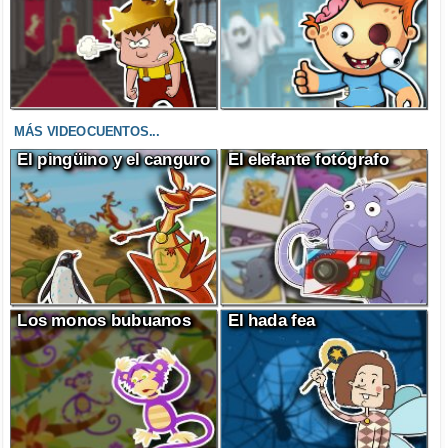
MÁS VIDEOCUENTOS...
El pingüino y el canguro
El elefante fotógrafo
Los monos bubuanos
El hada fea