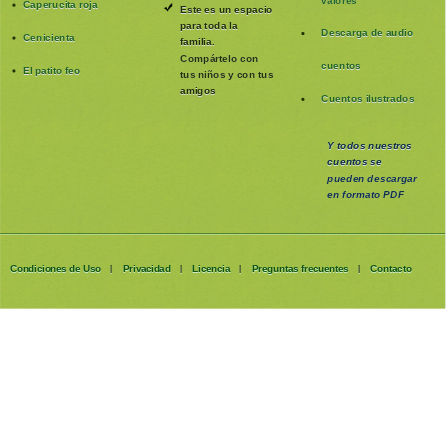
Caperucita roja
Este es un espacio
para toda la
Descarga de audio
Cenicienta
familia
.
Compártelo con
cuentos
El patito feo
tus niños y con tus
amigos
Cuentos ilustrados
Y todos nuestros
cuentos se
pueden
descargar
en formato PDF
Condiciones de Uso
Privacidad
Licencia
Preguntas frecuentes
Contacto
|
|
|
|