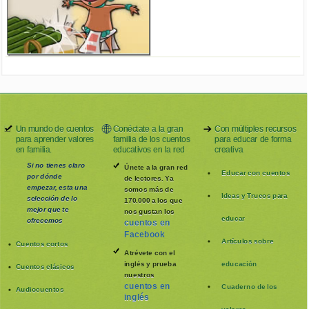
Un mundo de cuentos
Conéctate a la gran
Con múltiples recursos
para aprender valores
familia de los cuentos
para educar de forma
en familia.
educativos en la red
creativa
Si no tienes claro
Únete a la gran red
Educar con cuentos
por dónde
de lectores. Ya
empezar, esta una
somos más de
Ideas y Trucos para
selección de lo
170.000 a los que
mejor que te
nos gustan los
educar
ofrecemos
cuentos en
Facebook
Artículos sobre
Cuentos cortos
Atrévete con el
inglés y prueba
educación
Cuentos clásicos
nuestros
cuentos en
Cuaderno de los
Audiocuentos
inglés
valores