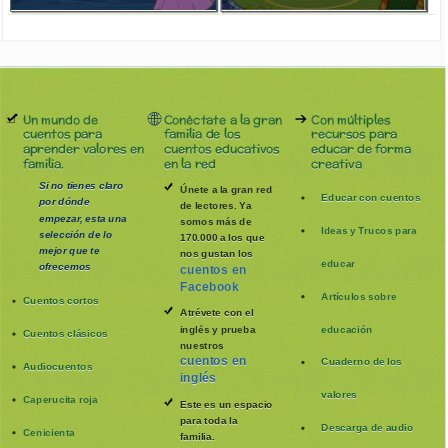
Un mundo de
Conéctate a la gran
Con múltiples
cuentos para
familia de los
recursos para
aprender valores en
cuentos educativos
educar de forma
familia.
en la red
creativa
Si no tienes claro
Únete a la gran red
Educar con cuentos
por dónde
de lectores. Ya
empezar, esta una
somos más de
Ideas y Trucos para
selección de lo
170.000 a los que
mejor que te
nos gustan los
educar
ofrecemos
cuentos en
Facebook
Artículos sobre
Cuentos cortos
Atrévete con el
inglés y prueba
educación
Cuentos clásicos
nuestros
cuentos en
Cuaderno de los
Audiocuentos
inglés
valores
Caperucita roja
Este es un espacio
para toda la
Descarga de audio
Cenicienta
familia
.