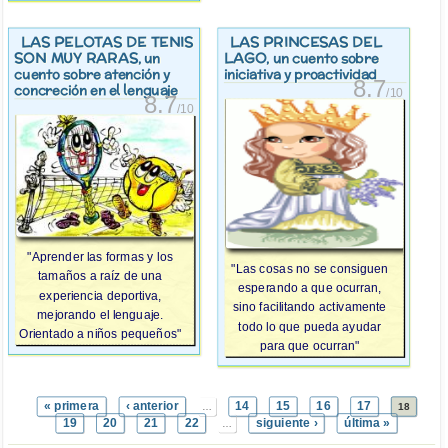
LAS PELOTAS DE TENIS
LAS PRINCESAS DEL
SON MUY RARAS
LAGO
, un
, un cuento sobre
cuento sobre atención y
iniciativa y proactividad
8.7
concreción en el lenguaje
/10
8.7
/10
"Aprender las formas y los
"Las cosas no se consiguen
tamaños a raíz de una
esperando a que ocurran,
experiencia deportiva,
sino facilitando activamente
mejorando el lenguaje.
todo lo que pueda ayudar
Orientado a niños pequeños"
para que ocurran"
« primera
‹ anterior
14
15
16
17
…
18
19
20
21
22
siguiente ›
última »
…