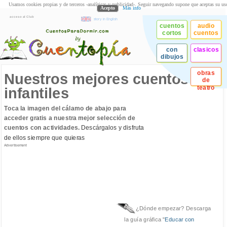
Usamos cookies propias y de terceros -analíticas y publicidad-. Seguir navegando supone que aceptas su us
Acepto
Más info
acceso al Club
story in English
cuentos
audio
cortos
cuentos
con
clasicos
dibujos
obras
Nuestros mejores cuentos
de
teatro
infantiles
Toca la imagen del cálamo de abajo para
acceder gratis a nuestra mejor selección de
cuentos con actividades.
Descárgalos y disfruta
de ellos siempre que quieras
Advertisement
¿Dónde empezar? Descarga
la guía gráfica "
Educar con