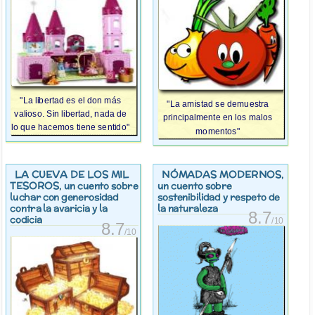
"La libertad es el don más
"La amistad se demuestra
valioso. Sin libertad, nada de
principalmente en los malos
lo que hacemos tiene sentido"
momentos"
LA CUEVA DE LOS MIL
NÓMADAS MODERNOS
,
TESOROS
, un cuento sobre
un cuento sobre
luchar con generosidad
sostenibilidad y respeto de
contra la avaricia y la
la naturaleza
8.7
codicia
/10
8.7
/10