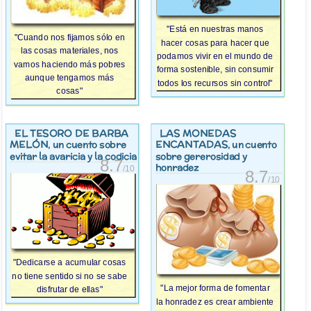
"Está en nuestras manos
"Cuando nos fijamos sólo en
hacer cosas para hacer que
las cosas materiales, nos
podamos vivir en el mundo de
vamos haciendo más pobres
forma sostenible, sin consumir
aunque tengamos más
todos los recursos sin control"
cosas"
EL TESORO DE BARBA
LAS MONEDAS
MELÓN
ENCANTADAS
, un cuento sobre
, un cuento
evitar la avaricia y la codicia
sobre gererosidad y
8.7
honradez
/10
8.7
/10
"Dedicarse a acumular cosas
no tiene sentido si no se sabe
"La mejor forma de fomentar
disfrutar de ellas"
la honradez es crear ambiente