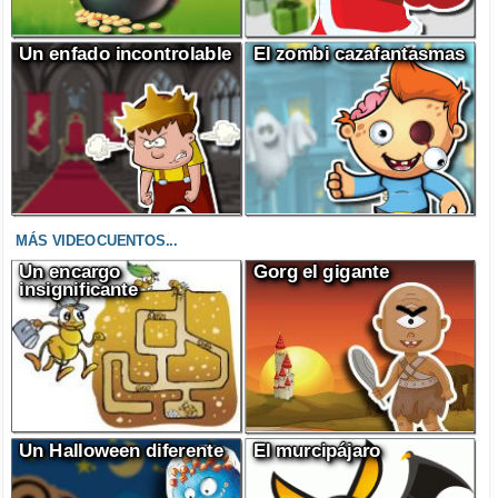
Un enfado incontrolable
El zombi cazafantasmas
MÁS VIDEOCUENTOS...
Un encargo
Gorg el gigante
insignificante
Un Halloween diferente
El murcipájaro