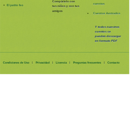
Compártelo con
cuentos
El patito feo
tus niños y con tus
amigos
Cuentos ilustrados
Y todos nuestros
cuentos se
pueden
descargar
en formato PDF
Condiciones de Uso
Privacidad
Licencia
Preguntas frecuentes
Contacto
|
|
|
|