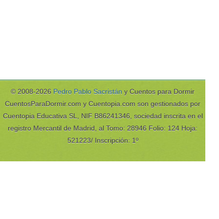
© 2008-2026
Pedro Pablo Sacristán
y Cuentos para Dormir
CuentosParaDormir.com y Cuentopia.com son gestionados por
Cuentopia Educativa SL, NIF B86241346, sociedad inscrita en el
registro Mercantil de Madrid, al Tomo: 28946 Folio: 124 Hoja:
521223/ Inscripción: 1º