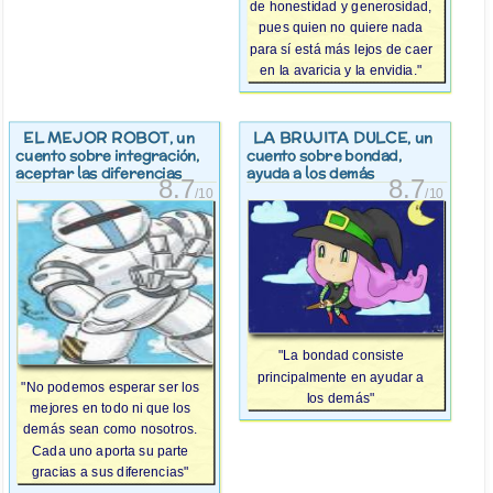
de honestidad y generosidad,
pues quien no quiere nada
para sí está más lejos de caer
en la avaricia y la envidia."
EL MEJOR ROBOT
LA BRUJITA DULCE
, un
, un
cuento sobre integración,
cuento sobre bondad,
aceptar las diferencias
ayuda a los demás
8.7
8.7
/10
/10
"La bondad consiste
principalmente en ayudar a
"No podemos esperar ser los
los demás"
mejores en todo ni que los
demás sean como nosotros.
Cada uno aporta su parte
gracias a sus diferencias"