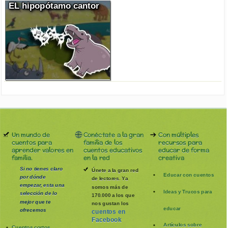
EL hipopótamo cantor
Un mundo de
Conéctate a la gran
Con múltiples
cuentos para
familia de los
recursos para
aprender valores en
cuentos educativos
educar de forma
familia.
en la red
creativa
Si no tienes claro
Únete a la gran red
Educar con cuentos
por dónde
de lectores. Ya
empezar, esta una
somos más de
Ideas y Trucos para
selección de lo
170.000 a los que
mejor que te
nos gustan los
educar
ofrecemos
cuentos en
Facebook
Artículos sobre
Cuentos cortos