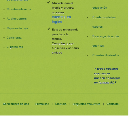
Atrévete con el
inglés y prueba
educación
Cuentos clásicos
nuestros
cuentos en
Cuaderno de los
Audiocuentos
inglés
valores
Caperucita roja
Este es un espacio
para toda la
Descarga de audio
Cenicienta
familia
.
Compártelo con
cuentos
El patito feo
tus niños y con tus
amigos
Cuentos ilustrados
Y todos nuestros
cuentos se
pueden
descargar
en formato PDF
Condiciones de Uso
Privacidad
Licencia
Preguntas frecuentes
Contacto
|
|
|
|