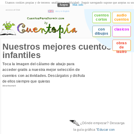
Usamos cookies propias y de terceros -analíticas y publicidad-. Seguir navegando supone que aceptas su us
Acepto
Más info
acceso al Club
story in English
cuentos
audio
cortos
cuentos
con
clasicos
dibujos
obras
Nuestros mejores cuentos
de
teatro
infantiles
Toca la imagen del cálamo de abajo para
acceder gratis a nuestra mejor selección de
cuentos con actividades.
Descárgalos y disfruta
de ellos siempre que quieras
Advertisement
¿Dónde empezar? Descarga
la guía gráfica "
Educar con