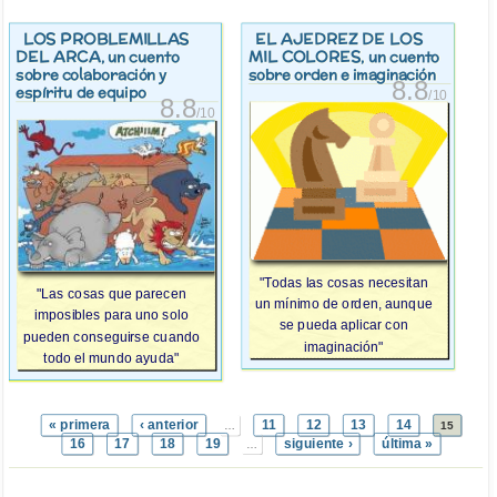
LOS PROBLEMILLAS
EL AJEDREZ DE LOS
DEL ARCA
MIL COLORES
, un cuento
, un cuento
sobre colaboración y
sobre orden e imaginación
8.8
espíritu de equipo
/10
8.8
/10
"Todas las cosas necesitan
"Las cosas que parecen
un mínimo de orden, aunque
imposibles para uno solo
se pueda aplicar con
pueden conseguirse cuando
imaginación"
todo el mundo ayuda"
« primera
‹ anterior
11
12
13
14
…
15
16
17
18
19
siguiente ›
última »
…