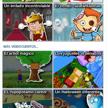
Un enfado incontrolable
El zombi cazafantasmas
MÁS VIDEOCUENTOS...
El árbol mágico
Los juguetes ordenados
EL hipopótamo cantor
Un Halloween diferente