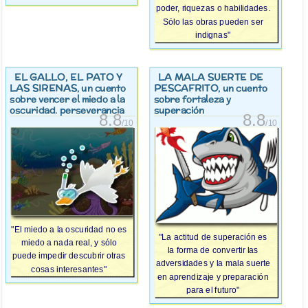
poder, riquezas o habilidades.
Sólo las obras pueden ser
indignas"
EL GALLO, EL PATO Y
LA MALA SUERTE DE
LAS SIRENAS
PESCAFRITO
, un cuento
, un cuento
sobre vencer el miedo a la
sobre fortaleza y
oscuridad. perseverancia
superación
8.8
8.8
/10
/10
"El miedo a la oscuridad no es
"La actitud de superación es
miedo a nada real, y sólo
la forma de convertir las
puede impedir descubrir otras
adversidades y la mala suerte
cosas interesantes"
en aprendizaje y preparación
para el futuro"