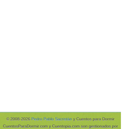
© 2008-2026
Pedro Pablo Sacristán
y Cuentos para Dormir
CuentosParaDormir.com y Cuentopia.com son gestionados por