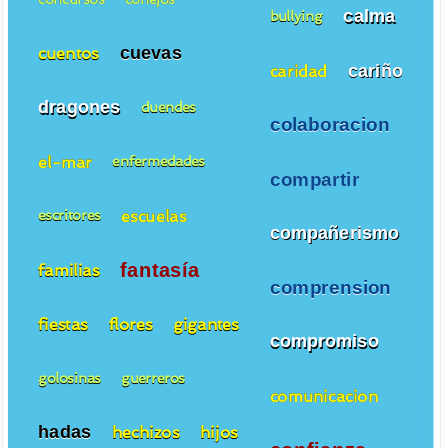
calma
bullying
cuevas
cuentos
cariño
caridad
dragones
duendes
colaboracion
el-mar
enfermedades
compartir
escuelas
escritores
compañerismo
fantasía
familias
comprension
fiestas
flores
gigantes
compromiso
golosinas
guerreros
comunicacion
hadas
hechizos
hijos