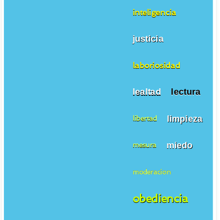
inteligencia
justicia
laboriosidad
lealtad
lectura
limpieza
libertad
miedo
mesura
moderacion
obediencia