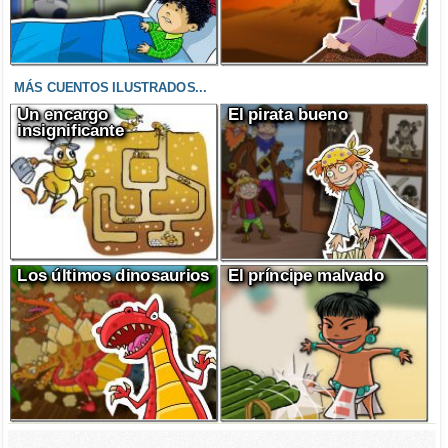
MÁS CUENTOS ILUSTRADOS...
Un encargo
El pirata bueno
insignificante
Los últimos dinosaurios
El príncipe malvado