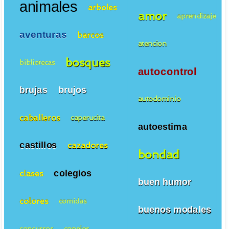
animales
arboles
amor
aprendizaje
aventuras
barcos
atencion
bosques
bibliotecas
autocontrol
brujas
brujos
autodominio
caballeros
caperucita
autoestima
castillos
cazadores
bondad
colegios
clases
buen humor
colores
comidas
buenos modales
concursos
conejos