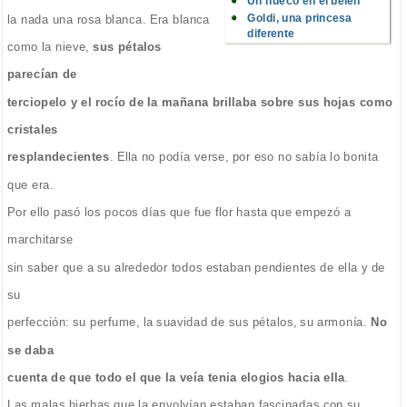
Un hueco en el belén
Goldi, una princesa
la nada una rosa blanca. Era blanca
diferente
como la nieve,
sus pétalos
parecían de
terciopelo y el rocío de la mañana brillaba sobre sus hojas como
cristales
resplandecientes
. Ella no podía verse, por eso no sabía lo bonita
que era.
Por ello pasó los pocos días que fue flor hasta que empezó a
marchitarse
sin saber que a su alrededor todos estaban pendientes de ella y de
su
perfección: su perfume, la suavidad de sus pétalos, su armonía.
No
se daba
cuenta de que todo el que la veía tenia elogios hacia ella
.
Las malas hierbas que la envolvían estaban fascinadas con su