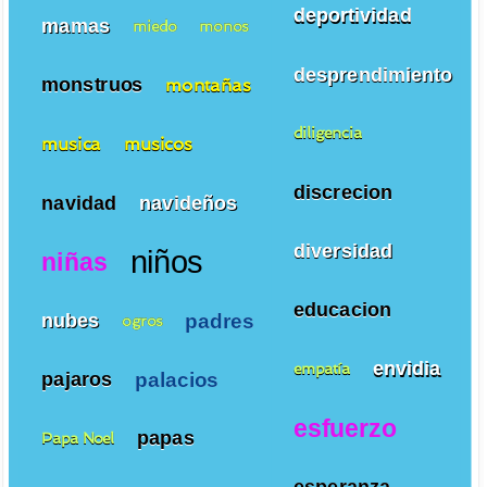
deportividad
mamas
miedo
monos
desprendimiento
monstruos
montañas
diligencia
musica
musicos
discrecion
navidad
navideños
diversidad
niños
niñas
educacion
padres
nubes
ogros
envidia
empatía
palacios
pajaros
esfuerzo
papas
Papa Noel
esperanza