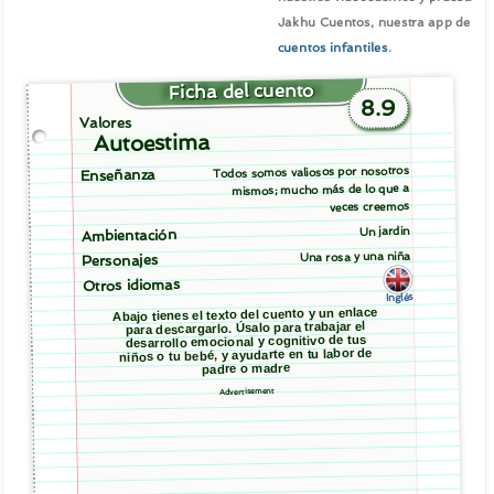
Jakhu Cuentos, nuestra app de
cuentos infantiles
.
Ficha del cuento
8.9
Valores
Autoestima
Todos somos valiosos por nosotros
Enseñanza
mismos; mucho más de lo que a
veces creemos
Un jardin
Ambientación
Una rosa y una niña
Personajes
Otros idiomas
Inglés
Abajo tienes el texto del cuento y un enlace
para descargarlo. Úsalo para trabajar el
desarrollo emocional y cognitivo de tus
niños o tu bebé, y ayudarte en tu labor de
padre o madre
Advertisement