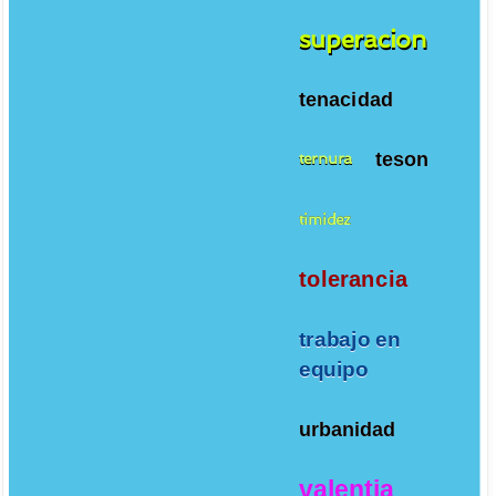
superacion
tenacidad
teson
ternura
timidez
tolerancia
trabajo en
equipo
urbanidad
valentia