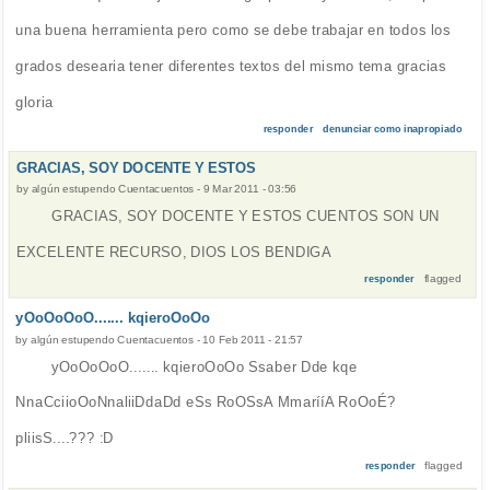
una buena herramienta pero como se debe trabajar en todos los
grados desearia tener diferentes textos del mismo tema gracias
gloria
responder
denunciar como inapropiado
GRACIAS, SOY DOCENTE Y ESTOS
by
algún estupendo Cuentacuentos
-
9 Mar 2011 - 03:56
GRACIAS, SOY DOCENTE Y ESTOS CUENTOS SON UN
EXCELENTE RECURSO, DIOS LOS BENDIGA
flagged
responder
yOoOoOoO....... kqieroOoOo
by
algún estupendo Cuentacuentos
-
10 Feb 2011 - 21:57
yOoOoOoO....... kqieroOoOo Ssaber Dde kqe
NnaCciioOoNnaliiDdaDd eSs RoOSsA MmarííA RoOoÉ?
pliisS....??? :D
flagged
responder