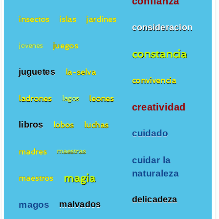
confianza
insectos
islas
jardines
consideracion
juegos
jovenes
constancia
juguetes
la-selva
convivencia
ladrones
leones
lagos
creatividad
libros
lobos
luchas
cuidado
madres
maestras
cuidar la
naturaleza
magia
maestros
delicadeza
magos
malvados