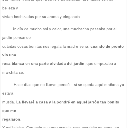
belleza y
vivían hechizadas por su aroma y elegancia.
Un día de mucho sol y calor, una muchacha paseaba por el
jardín pensando
cuántas cosas bonitas nos regala la madre tierra,
cuando de pronto
vio una
rosa blanca en una parte olvidada del jardín
, que empezaba a
marchitarse.
–Hace días que no llueve, pensó – si se queda aquí mañana ya
estará
mustia.
La llevaré a casa y la pondré en aquel jarrón tan bonito
que me
regalaron
.
Y así lo hizo. Con todo su amor puso la rosa marchita en agua, en