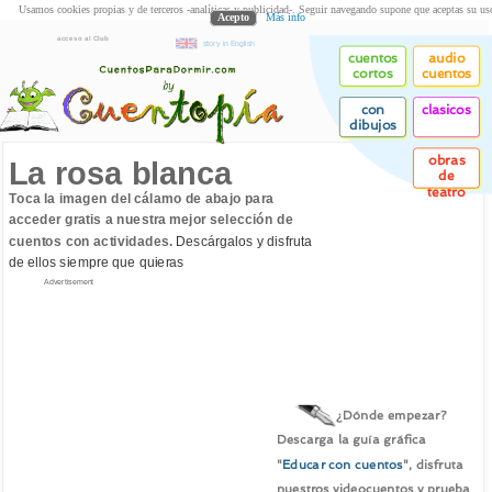
Usamos cookies propias y de terceros -analíticas y publicidad-. Seguir navegando supone que aceptas su us
Acepto
Más info
acceso al Club
story in English
cuentos
audio
cortos
cuentos
con
clasicos
dibujos
obras
La rosa blanca
de
teatro
Toca la imagen del cálamo de abajo para
acceder gratis a nuestra mejor selección de
cuentos con actividades.
Descárgalos y disfruta
de ellos siempre que quieras
Advertisement
¿Dónde empezar?
Descarga la guía gráfica
"
Educar con cuentos
", disfruta
nuestros videocuentos y prueba