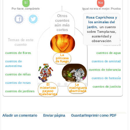
Sí
No
Por favor, compártelo
Igual no era el mejor. Prueba
este otro:
Otros
Rosa Caprichosa y
cuentos
los animales del
aún más
jardín
, un cuento
cortos
sobre Templanza,
austeridad y
Temas de este
Los más
observación
cuento
valorados
cuentos de flores
cuentos de agua
La
princesa
de fuego
cuentos de
cuentos de amistad
autoestima
cuentos de tolerancia
cuentos de niñas
cuentos de fantasía
cuentos de rosas
El
La
cuentos de justicia
misterioso
madriguera
payaso
abarrotada
cuentos de jardines
malabarista
Añadir un comentario
Enviar página
Guardar/Imprimir como PDF