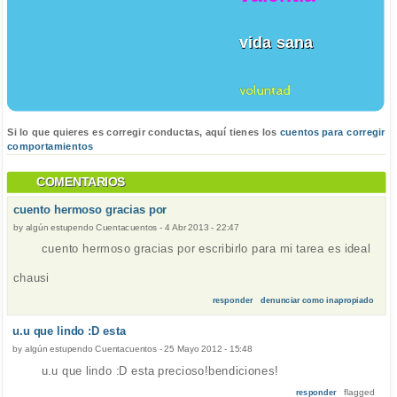
vida sana
voluntad
Si lo que quieres es corregir conductas, aquí tienes los
cuentos para corregir
comportamientos
COMENTARIOS
cuento hermoso gracias por
by
algún estupendo Cuentacuentos
-
4 Abr 2013 - 22:47
cuento hermoso gracias por escribirlo para mi tarea es ideal
chausi
responder
denunciar como inapropiado
u.u que lindo :D esta
by
algún estupendo Cuentacuentos
-
25 Mayo 2012 - 15:48
u.u que lindo :D esta precioso!bendiciones!
flagged
responder