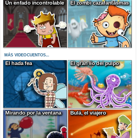
Un enfado incontrolable
El zombi cazafantasmas
MÁS VIDEOCUENTOS...
El hada fea
El gran lío del pulpo
Mirando por la ventana
Bulá, el viajero