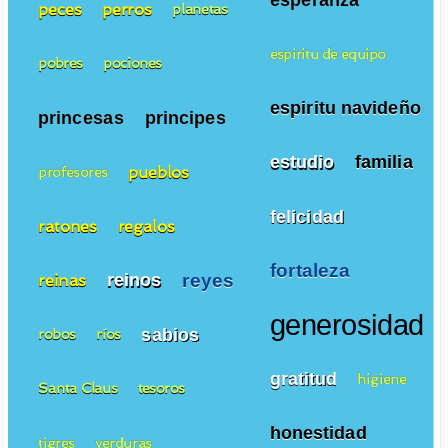
peces
perros
planetas
espiritu de equipo
pobres
pociones
espiritu navideño
princesas
principes
estudio
familia
pueblos
profesores
felicidad
ratones
regalos
fortaleza
reyes
reinos
reinas
generosidad
sabios
robos
ríos
gratitud
higiene
Santa Claus
tesoros
honestidad
tigres
verduras