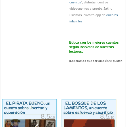
cuentos
", disfruta nuestros
videocuentos y prueba Jakhu
Cuentos, nuestra app de
cuentos
infantiles
.
Educa con los mejores cuentos
según los votos de nuestros
lectores.
¡Esperamos que a ti también te gusten!
EL PIRATA BUENO
EL BOSQUE DE LOS
, un
LAMENTOS
cuento sobre libertad y
, un cuento
superación
sobre esfuerzo y sacrificio
8.5
8.5
/10
/10