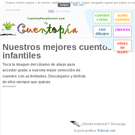
Usamos cookies propias y de terceros -analíticas y publicidad-. Seguir navegando supone que aceptas su us
Acepto
Más info
acceso al Club
story in English
cuentos
audio
cortos
cuentos
con
clasicos
dibujos
obras
Nuestros mejores cuentos
de
teatro
infantiles
Toca la imagen del cálamo de abajo para
acceder gratis a nuestra mejor selección de
cuentos con actividades.
Descárgalos y disfruta
de ellos siempre que quieras
Advertisement
¿Dónde empezar? Descarga
la guía gráfica "
Educar con