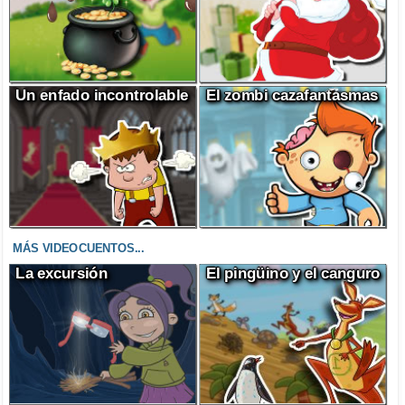
Un enfado incontrolable
El zombi cazafantasmas
MÁS VIDEOCUENTOS...
La excursión
El pingüino y el canguro