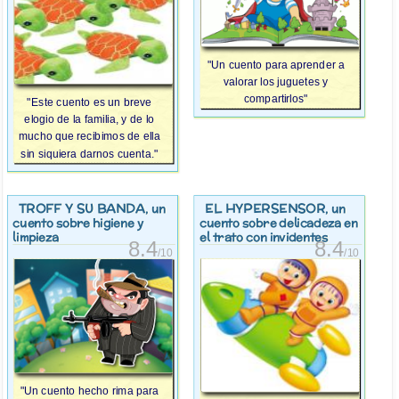
"Un cuento para aprender a
valorar los juguetes y
compartirlos"
"Este cuento es un breve
elogio de la familia, y de lo
mucho que recibimos de ella
sin siquiera darnos cuenta."
TROFF Y SU BANDA
EL HYPERSENSOR
, un
, un
cuento sobre higiene y
cuento sobre delicadeza en
limpieza
el trato con invidentes
8.4
8.4
/10
/10
"Un cuento hecho rima para