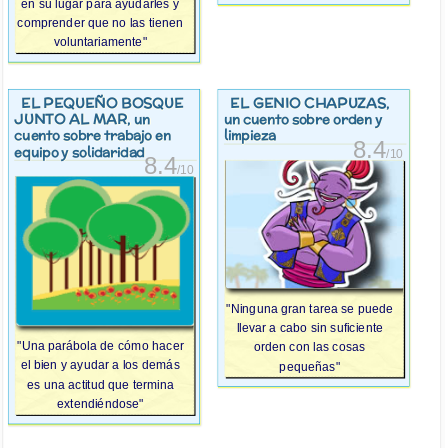
en su lugar para ayudarles y
comprender que no las tienen
voluntariamente"
EL PEQUEÑO BOSQUE
EL GENIO CHAPUZAS
,
JUNTO AL MAR
, un
un cuento sobre orden y
cuento sobre trabajo en
limpieza
8.4
equipo y solidaridad
/10
8.4
/10
"Ninguna gran tarea se puede
llevar a cabo sin suficiente
"Una parábola de cómo hacer
orden con las cosas
el bien y ayudar a los demás
pequeñas"
es una actitud que termina
extendiéndose"