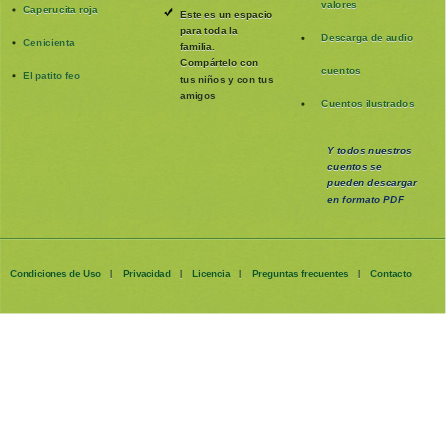
valores
Caperucita roja
Este es un espacio
para toda la
Descarga de audio
Cenicienta
familia
.
Compártelo con
cuentos
El patito feo
tus niños y con tus
amigos
Cuentos ilustrados
Y todos nuestros
cuentos se
pueden
descargar
en formato PDF
Condiciones de Uso
Privacidad
Licencia
Preguntas frecuentes
Contacto
|
|
|
|