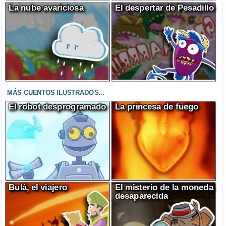
La nube avariciosa
El despertar de Pesadillo
MÁS CUENTOS ILUSTRADOS...
El robot desprogramado
La princesa de fuego
Bulá, el viajero
El misterio de la moneda
desaparecida