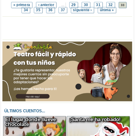
« primera
‹ anterior
29
30
31
32
…
33
34
35
36
37
siguiente ›
última »
ÚLTIMOS CUENTOS...
El lugar donde llueve
¡Santa me ha robado!
chocolate