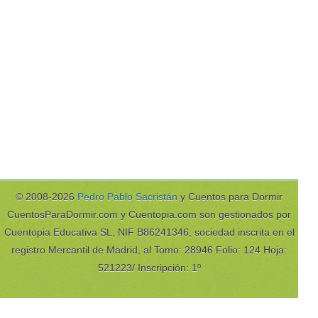
© 2008-2026
Pedro Pablo Sacristán
y Cuentos para Dormir
CuentosParaDormir.com y Cuentopia.com son gestionados por
Cuentopia Educativa SL, NIF B86241346, sociedad inscrita en el
registro Mercantil de Madrid, al Tomo: 28946 Folio: 124 Hoja:
521223/ Inscripción: 1º