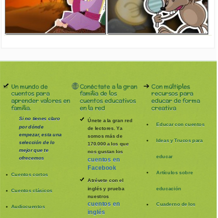
Un mundo de
Conéctate a la gran
Con múltiples
cuentos para
familia de los
recursos para
aprender valores en
cuentos educativos
educar de forma
familia.
en la red
creativa
Si no tienes claro
Únete a la gran red
Educar con cuentos
por dónde
de lectores. Ya
empezar, esta una
somos más de
Ideas y Trucos para
selección de lo
170.000 a los que
mejor que te
nos gustan los
educar
ofrecemos
cuentos en
Facebook
Artículos sobre
Cuentos cortos
Atrévete con el
inglés y prueba
educación
Cuentos clásicos
nuestros
cuentos en
Cuaderno de los
Audiocuentos
inglés