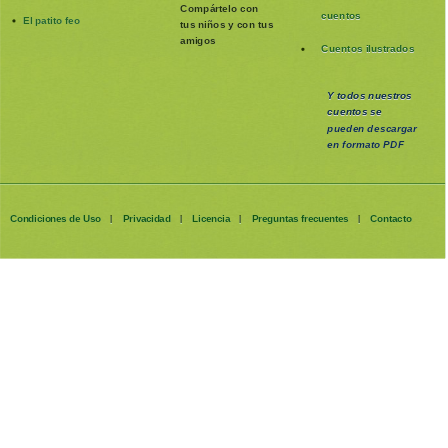
Compártelo con
cuentos
El patito feo
tus niños y con tus
amigos
Cuentos ilustrados
Y todos nuestros
cuentos se
pueden
descargar
en formato PDF
Condiciones de Uso
Privacidad
Licencia
Preguntas frecuentes
Contacto
|
|
|
|