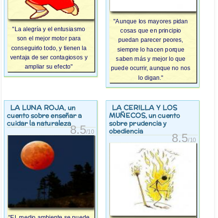
"Aunque los mayores pidan
"La alegría y el entusiasmo
cosas que en principio
son el mejor motor para
puedan parecer peores,
conseguirlo todo, y tienen la
siempre lo hacen porque
ventaja de ser contagiosos y
saben más y mejor lo que
ampliar su efecto"
puede ocurrir, aunque no nos
lo digan."
LA LUNA ROJA
LA CERILLA Y LOS
, un
MUÑECOS
cuento sobre enseñar a
, un cuento
cuidar la naturaleza
sobre prudencia y
8.5
obediencia
/10
8.5
/10
"EL medio ambiente se puede