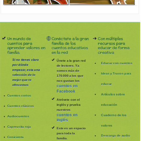
Un mundo de
Conéctate a la gran
Con múltiples
cuentos para
familia de los
recursos para
aprender valores en
cuentos educativos
educar de forma
familia.
en la red
creativa
Si no tienes claro
Únete a la gran red
Educar con cuentos
por dónde
de lectores. Ya
empezar, esta una
somos más de
Ideas y Trucos para
selección de lo
170.000 a los que
mejor que te
nos gustan los
educar
ofrecemos
cuentos en
Facebook
Artículos sobre
Cuentos cortos
Atrévete con el
inglés y prueba
educación
Cuentos clásicos
nuestros
cuentos en
Cuaderno de los
Audiocuentos
inglés
valores
Caperucita roja
Este es un espacio
para toda la
Descarga de audio
Cenicienta
familia
.