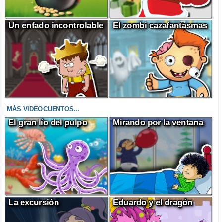
Un enfado incontrolable
El zombi cazafantasmas
MÁS VIDEOCUENTOS...
El gran lío del pulpo
Mirando por la ventana
La excursión
Eduardo y el dragón