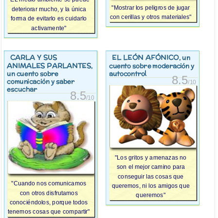
"Mostrar los peligros de jugar
deteriorar mucho, y la única
con cerillas y otros materiales"
forma de evitarlo es cuidarlo
activamente"
CARLA Y SUS
EL LEÓN AFÓNICO
, un
ANIMALES PARLANTES
,
cuento sobre moderación y
un cuento sobre
autocontrol
8.5
comunicación y saber
/10
escuchar
8.5
/10
"Los gritos y amenazas no
son el mejor camino para
conseguir las cosas que
"Cuando nos comunicamos
queremos, ni los amigos que
con otros disfrutamos
queremos"
conociéndolos, porque todos
tenemos cosas que compartir"