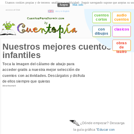
Usamos cookies propias y de terceros -analíticas y publicidad-. Seguir navegando supone que aceptas su us
Acepto
Más info
acceso al Club
story in English
cuentos
audio
cortos
cuentos
con
clasicos
dibujos
obras
Nuestros mejores cuentos
de
teatro
infantiles
Toca la imagen del cálamo de abajo para
acceder gratis a nuestra mejor selección de
cuentos con actividades.
Descárgalos y disfruta
de ellos siempre que quieras
Advertisement
¿Dónde empezar? Descarga
la guía gráfica "
Educar con