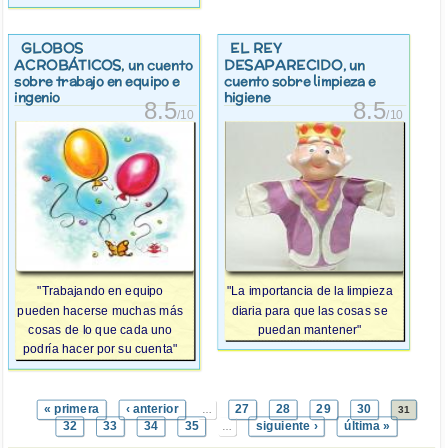
GLOBOS
EL REY
ACROBÁTICOS
DESAPARECIDO
, un cuento
, un
sobre trabajo en equipo e
cuento sobre limpieza e
ingenio
higiene
8.5
8.5
/10
/10
"Trabajando en equipo
"La importancia de la limpieza
pueden hacerse muchas más
diaria para que las cosas se
cosas de lo que cada uno
puedan mantener"
podría hacer por su cuenta"
« primera
‹ anterior
27
28
29
30
…
31
32
33
34
35
siguiente ›
última »
…