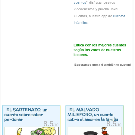
cuentos
", disfruta nuestros
videocuentos y prueba Jakhu
Cuentos, nuestra app de
cuentos
infantiles
.
Educa con los mejores cuentos
según los votos de nuestros
lectores.
¡Esperamos que a ti también te gusten!
EL SARTENAZO
EL MALVADO
, un
MILISFORO
cuento sobre saber
, un cuento
perdonar
sobre el amor en la familia
8.5
8.5
/10
/10