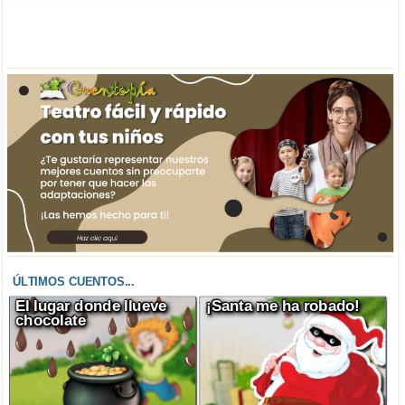
ÚLTIMOS CUENTOS...
El lugar donde llueve
¡Santa me ha robado!
chocolate