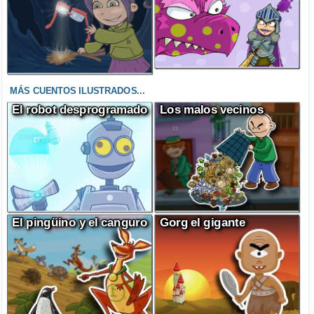
MÁS CUENTOS ILUSTRADOS...
El robot desprogramado
Los malos vecinos
El pingüino y el canguro
Gorg el gigante