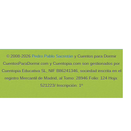
© 2008-2026
Pedro Pablo Sacristán
y Cuentos para Dormir
CuentosParaDormir.com y Cuentopia.com son gestionados por
Cuentopia Educativa SL, NIF B86241346, sociedad inscrita en el
registro Mercantil de Madrid, al Tomo: 28946 Folio: 124 Hoja:
521223/ Inscripción: 1º