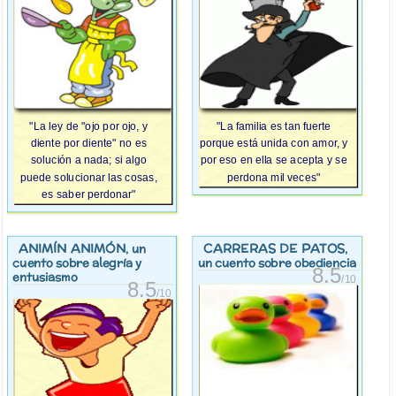
"La ley de "ojo por ojo, y
"La familia es tan fuerte
diente por diente" no es
porque está unida con amor, y
solución a nada; si algo
por eso en ella se acepta y se
puede solucionar las cosas,
perdona mil veces"
es saber perdonar"
ANIMÍN ANIMÓN
CARRERAS DE PATOS
, un
,
cuento sobre alegría y
un cuento sobre obediencia
8.5
entusiasmo
/10
8.5
/10