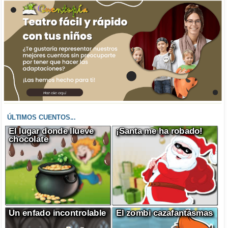
ÚLTIMOS CUENTOS...
El lugar donde llueve
¡Santa me ha robado!
chocolate
Un enfado incontrolable
El zombi cazafantasmas