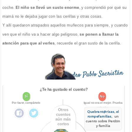
coche.
El niño se llevó un susto enorme
, y comprendió por qué su
mamá no le dejaba jugar con las cerillas y otras cosas.
Y allí quedaron atrapados aquellos muñecos para siempre, y cuando
ven que el niño va a hacer algo peligroso,
se ponen a llamar la
atención para que al verles
, recuerde el gran susto de la cerilla.
Pedro Pablo Sacristán
¿Te ha gustado el cuento?
Sí
No
Por favor, compártelo
Igual no era el mejor. Prueba
este otro:
Otros
Quebrant@risas, el
cuentos
rompefamilias
, un
aún más
cuento sobre Perdón
cortos
y familia