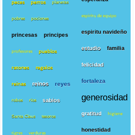
peces
perros
planetas
espiritu de equipo
pobres
pociones
espiritu navideño
princesas
principes
estudio
familia
pueblos
profesores
felicidad
ratones
regalos
fortaleza
reyes
reinos
reinas
generosidad
sabios
robos
ríos
gratitud
higiene
Santa Claus
tesoros
honestidad
tigres
verduras