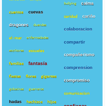
calma
bullying
cuevas
cuentos
cariño
caridad
dragones
duendes
colaboracion
el-mar
enfermedades
compartir
escuelas
escritores
compañerismo
fantasía
familias
comprension
fiestas
flores
gigantes
compromiso
golosinas
guerreros
comunicacion
hadas
hechizos
hijos