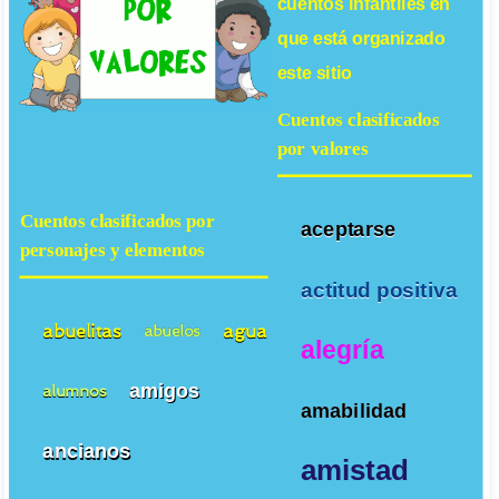
cuentos infantiles
en
que está organizado
este sitio
Cuentos clasificados
por valores
Cuentos clasificados por
aceptarse
personajes y elementos
actitud positiva
abuelitas
agua
abuelos
alegría
amigos
alumnos
amabilidad
ancianos
amistad