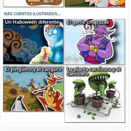
MÁS CUENTOS ILUSTRADOS...
Un Halloween diferente
El genio chapuzas
El pingüino y el canguro
La planta carnívora y el
carnicero