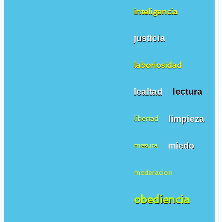
inteligencia
justicia
laboriosidad
lealtad
lectura
limpieza
libertad
miedo
mesura
moderacion
obediencia