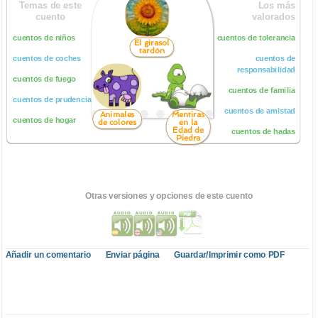
Temas de este
Los más
cuento
valorados
cuentos de niños
cuentos de tolerancia
El girasol
tardón
cuentos de coches
cuentos de
responsabilidad
cuentos de fuego
cuentos de familia
cuentos de prudencia
cuentos de amistad
Animales
Mentiras
cuentos de hogar
de colores
en la
Edad de
cuentos de hadas
Piedra
Otras versiones y opciones de este cuento
Añadir un comentario
Enviar página
Guardar/Imprimir como PDF