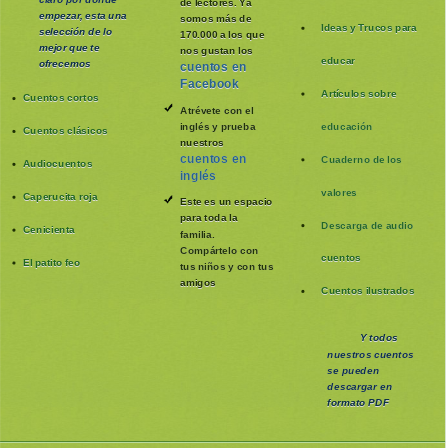
de lectores. Ya
empezar, esta una
somos más de
Ideas y Trucos para
selección de lo
170.000 a los que
mejor que te
nos gustan los
educar
ofrecemos
cuentos en
Facebook
Artículos sobre
Cuentos cortos
Atrévete con el
inglés y prueba
educación
Cuentos clásicos
nuestros
cuentos en
Cuaderno de los
Audiocuentos
inglés
valores
Caperucita roja
Este es un espacio
para toda la
Descarga de audio
Cenicienta
familia
.
Compártelo con
cuentos
El patito feo
tus niños y con tus
amigos
Cuentos ilustrados
Y todos
nuestros cuentos
se pueden
descargar en
formato PDF