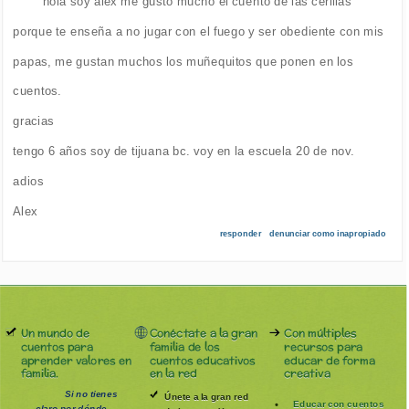
hola soy alex me gusto mucho el cuento de las cerillas
porque te enseña a no jugar con el fuego y ser obediente con mis
papas, me gustan muchos los muñequitos que ponen en los
cuentos.
gracias
tengo 6 años soy de tijuana bc. voy en la escuela 20 de nov.
adios
Alex
responder
denunciar como inapropiado
Un mundo de
Conéctate a la gran
Con múltiples
cuentos para
familia de los
recursos para
aprender valores en
cuentos educativos
educar de forma
familia.
en la red
creativa
Si no tienes
Únete a la gran red
Educar con cuentos
claro por dónde