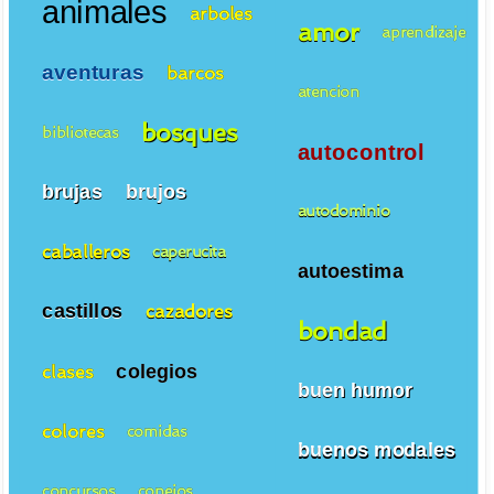
animales
arboles
amor
aprendizaje
aventuras
barcos
atencion
bosques
bibliotecas
autocontrol
brujas
brujos
autodominio
caballeros
caperucita
autoestima
castillos
cazadores
bondad
colegios
clases
buen humor
colores
comidas
buenos modales
concursos
conejos