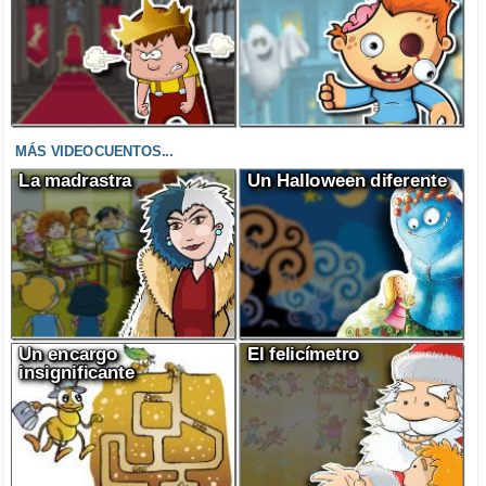
MÁS VIDEOCUENTOS...
La madrastra
Un Halloween diferente
Un encargo
El felicímetro
insignificante