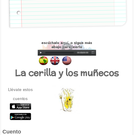
00:00
|
00:00
La cerilla y los muñecos
Llévate estos
cuentos
Cuento