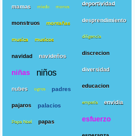
deportividad
mamas
miedo
monos
desprendimiento
monstruos
montañas
diligencia
musica
musicos
discrecion
navidad
navideños
diversidad
niños
niñas
educacion
padres
nubes
ogros
envidia
empatía
palacios
pajaros
esfuerzo
papas
Papa Noel
esperanza