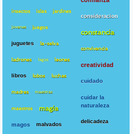
confianza
insectos
islas
jardines
consideracion
juegos
jovenes
constancia
juguetes
la-selva
convivencia
ladrones
leones
lagos
creatividad
libros
lobos
luchas
cuidado
madres
maestras
cuidar la
naturaleza
magia
maestros
delicadeza
magos
malvados