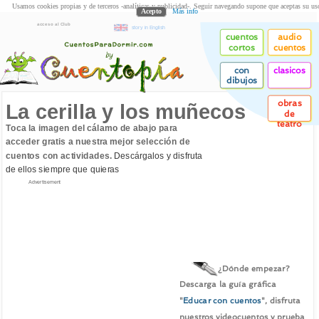
Usamos cookies propias y de terceros -analíticas y publicidad-. Seguir navegando supone que aceptas su us
Acepto
Más info
acceso al Club
story in English
cuentos
audio
cortos
cuentos
con
clasicos
dibujos
obras
La cerilla y los muñecos
de
teatro
Toca la imagen del cálamo de abajo para
acceder gratis a nuestra mejor selección de
cuentos con actividades.
Descárgalos y disfruta
de ellos siempre que quieras
Advertisement
¿Dónde empezar?
Descarga la guía gráfica
"
Educar con cuentos
", disfruta
nuestros videocuentos y prueba