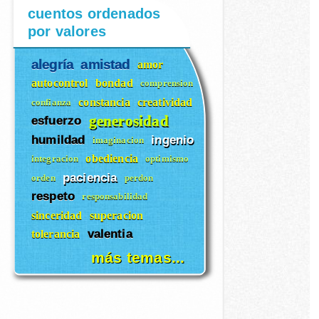
cuentos ordenados
por valores
alegría
amistad
amor
autocontrol
bondad
comprension
constancia
creatividad
confianza
generosidad
esfuerzo
humildad
ingenio
imaginacion
obediencia
integracion
optimismo
paciencia
orden
perdon
respeto
responsabilidad
sinceridad
superacion
valentia
tolerancia
más temas...