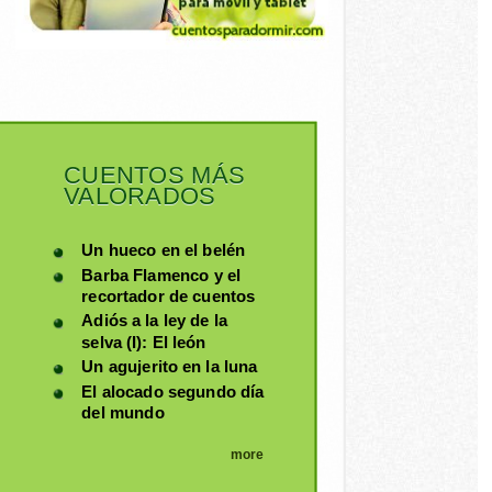
CUENTOS MÁS
VALORADOS
Un hueco en el belén
Barba Flamenco y el
recortador de cuentos
Adiós a la ley de la
selva (I): El león
Un agujerito en la luna
El alocado segundo día
del mundo
more