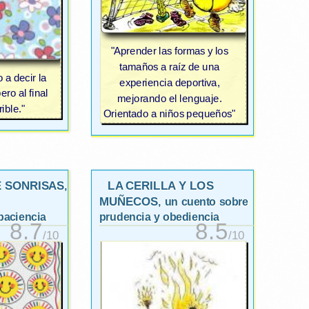
"Aprender las formas y los
tamaños a raíz de una
 a decir la
experiencia deportiva,
pero al final
mejorando el lenguaje.
rible."
Orientado a niños pequeños"
E SONRISAS
LA CERILLA Y LOS
,
MUÑECOS
, un cuento sobre
paciencia
prudencia y obediencia
8.7
8.5
/10
/10