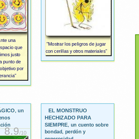
ante una
"Mostrar los peligros de jugar
espacio que
con cerillas y otros materiales"
imos justo
a punto de
objetivo por
erancia"
ÁGICO
EL MONSTRUO
, un
HECHIZADO PARA
enos
SIEMPRE
ción
, un cuento sobre
8.9
bondad, perdón y
/10