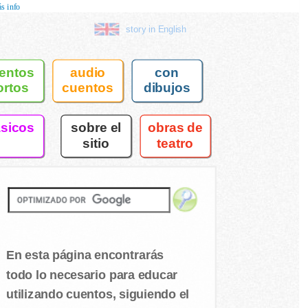
s info
story in English
entos
audio
con
ortos
cuentos
dibujos
asicos
sobre el
obras de
sitio
teatro
En esta página encontrarás
todo lo necesario para educar
utilizando cuentos, siguiendo el