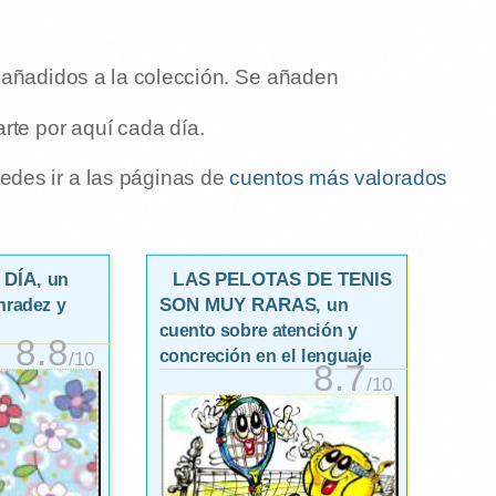
s añadidos a la colección. Se añaden
rte por aquí cada día.
edes ir a las páginas de
cuentos más valorados
 DÍA
LAS PELOTAS DE TENIS
, un
SON MUY RARAS
nradez y
, un
cuento sobre atención y
8.8
concreción en el lenguaje
/10
8.7
/10