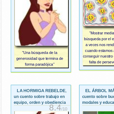
"Mostrar medi
búsqueda por el 
a veces nos rend
cuando estamos 
"Una búsqueda de la
conseguir nuestro 
generosidad que termina de
falta de persev
forma paradójica"
LA HORMIGA REBELDE
EL ÁRBOL M
,
un cuento sobre trabajo en
cuento sobre bu
equipo, orden y obediencia
modales y educa
8.4
/10