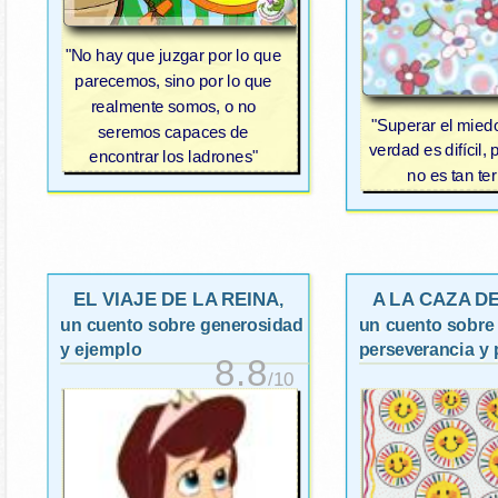
"No hay que juzgar por lo que
parecemos, sino por lo que
realmente somos, o no
"Superar el miedo
seremos capaces de
verdad es difícil, 
encontrar los ladrones"
no es tan ter
EL VIAJE DE LA REINA
A LA CAZA D
,
un cuento sobre generosidad
un cuento sobre
y ejemplo
perseverancia y 
8.8
/10