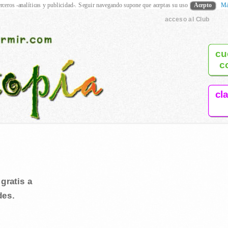
rceros -analíticas y publicidad-. Seguir navegando supone que aceptas su uso
Acepto
Má
acceso al Club
cu
c
cl
gratis a
des.